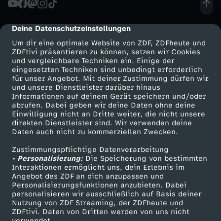
t
Deine Datenschutzeinstellungen
cmp-dialog-description
e
Um dir eine optimale Website von ZDF, ZDFheute und
ZDFtivi präsentieren zu können, setzen wir Cookies
und vergleichbare Techniken ein. Einige der
r
eingesetzten Techniken sind unbedingt erforderlich
für unser Angebot. Mit deiner Zustimmung dürfen wir
Mehr ZDF
Service
und unsere Dienstleister darüber hinaus
a
Informationen auf deinem Gerät speichern und/oder
ZDF-Apps
ZDFmitreden
abrufen. Dabei geben wir deine Daten ohne deine
t
Einwilligung nicht an Dritte weiter, die nicht unsere
Smart TV
Kontakt zum ZDF
direkten Dienstleister sind. Wir verwenden deine
Daten auch nicht zu kommerziellen Zwecken.
ZDFtext
Tickets
u
Zustimmungspflichtige Datenverarbeitung
Livestreams
Zuschauerservice
• Personalisierung:
r
Die Speicherung von bestimmten
Sendungen A-Z
Hilfe
Interaktionen ermöglicht uns, dein Erlebnis im
Angebot des ZDF an dich anzupassen und
TV-Programm
c
Personalisierungsfunktionen anzubieten. Dabei
personalisieren wir ausschließlich auf Basis deiner
Nutzung von ZDF Streaming, der ZDFheute und
l
ZDFtivi. Daten von Dritten werden von uns nicht
Das ZDF
verwendet.