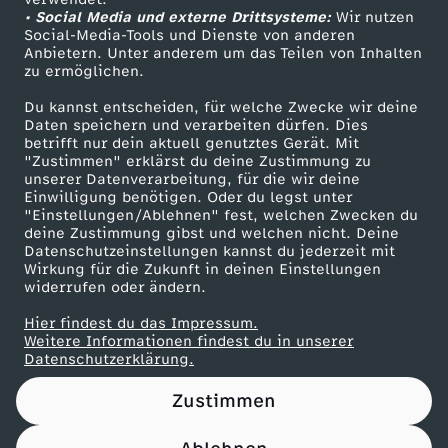
• Social Media und externe Drittsysteme:
u
Wir nutzen
ZDF Unternehmen
Social-Media-Tools und Dienste von anderen
Anbietern. Unter anderem um das Teilen von Inhalten
Karriere
b
zu ermöglichen.
Presseportal
Du kannst entscheiden, für welche Zwecke wir deine
»
ZDF goes Schule
Daten speichern und verarbeiten dürfen. Dies
betrifft nur dein aktuell genutztes Gerät. Mit
Werbefernsehen
"Zustimmen" erklärst du deine Zustimmung zu
i
unserer Datenverarbeitung, für die wir deine
Mainzelmännchen
Einwilligung benötigen. Oder du legst unter
m
"Einstellungen/Ablehnen" fest, welchen Zwecken du
deine Zustimmung gibst und welchen nicht. Deine
Datenschutzeinstellungen kannst du jederzeit mit
J
Wirkung für die Zukunft in deinen Einstellungen
widerrufen oder ändern.
u
Hier findest du das Impressum.
Partner
Weitere Informationen findest du in unserer
n
Datenschutzerklärung.
Zustimmen
i