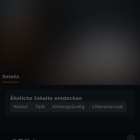
u
r
c
l
u
b
Details
-
Ähnliche Inhalte entdecken
«
Kultur
Talk
hintergründig
Literaturclub
L
i