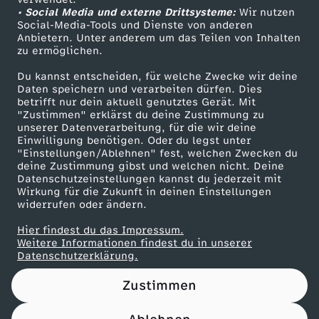
• Social Media und externe Drittsysteme:
u
Wir nutzen
ZDF Unternehmen
Social-Media-Tools und Dienste von anderen
Anbietern. Unter anderem um das Teilen von Inhalten
Karriere
b
zu ermöglichen.
Presseportal
Du kannst entscheiden, für welche Zwecke wir deine
»
ZDF goes Schule
Daten speichern und verarbeiten dürfen. Dies
betrifft nur dein aktuell genutztes Gerät. Mit
Werbefernsehen
"Zustimmen" erklärst du deine Zustimmung zu
i
unserer Datenverarbeitung, für die wir deine
Mainzelmännchen
Einwilligung benötigen. Oder du legst unter
m
"Einstellungen/Ablehnen" fest, welchen Zwecken du
deine Zustimmung gibst und welchen nicht. Deine
Datenschutzeinstellungen kannst du jederzeit mit
M
Wirkung für die Zukunft in deinen Einstellungen
widerrufen oder ändern.
a
Hier findest du das Impressum.
Partner
Weitere Informationen findest du in unserer
i
Datenschutzerklärung.
Zustimmen