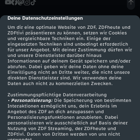
t
Deine Datenschutzeinstellungen
cmp-dialog-description
e
Um dir eine optimale Website von ZDF, ZDFheute und
ZDFtivi präsentieren zu können, setzen wir Cookies
und vergleichbare Techniken ein. Einige der
r
eingesetzten Techniken sind unbedingt erforderlich
für unser Angebot. Mit deiner Zustimmung dürfen wir
Mehr ZDF
Service
und unsere Dienstleister darüber hinaus
a
Informationen auf deinem Gerät speichern und/oder
ZDF-Apps
ZDFmitreden
abrufen. Dabei geben wir deine Daten ohne deine
t
Einwilligung nicht an Dritte weiter, die nicht unsere
Smart TV
Kontakt zum ZDF
direkten Dienstleister sind. Wir verwenden deine
Daten auch nicht zu kommerziellen Zwecken.
ZDFtext
Tickets
u
Zustimmungspflichtige Datenverarbeitung
Livestreams
Zuschauerservice
• Personalisierung:
r
Die Speicherung von bestimmten
Sendungen A-Z
Hilfe
Interaktionen ermöglicht uns, dein Erlebnis im
Angebot des ZDF an dich anzupassen und
TV-Programm
c
Personalisierungsfunktionen anzubieten. Dabei
personalisieren wir ausschließlich auf Basis deiner
Nutzung von ZDF Streaming, der ZDFheute und
l
ZDFtivi. Daten von Dritten werden von uns nicht
Das ZDF
verwendet.