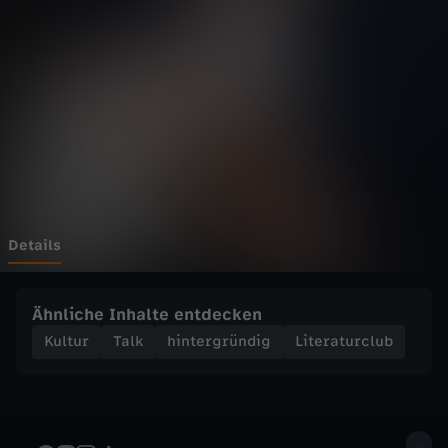
u
Wechseln zu: ZDFheute
r
c
l
u
b
Details
-
Ähnliche Inhalte entdecken
«
Kultur
Talk
hintergründig
Literaturclub
L
i