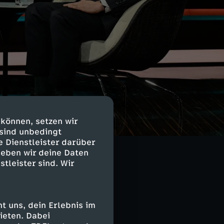
 können, setzen wir
 Partei für
 sind unbedingt
üngsten
e Dienstleister darüber
geben wir deine Daten
stleister sind. Wir
, warum er für
enn wir 2045 zu
 uns, dein Erlebnis im
ieten. Dabei