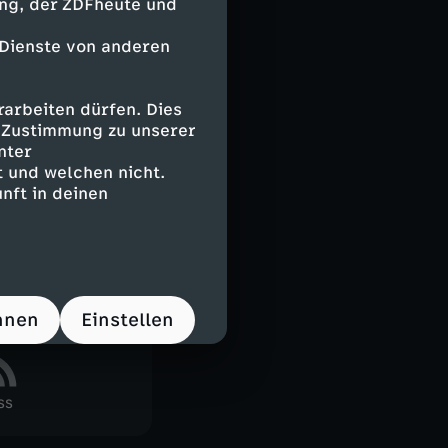
ing, der ZDFheute und
 Dienste von anderen
arbeiten dürfen. Dies
nz
e Zustimmung zu unserer
nter
 und welchen nicht.
nft in deinen
ch kennen und
d Richard
sich zum
hnen
Einstellen
SS