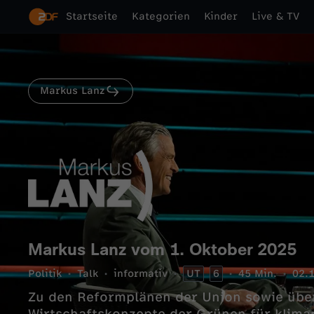
Startseite
Kategorien
Kinder
Live & TV
Markus Lanz
Markus Lanz vom 1. Oktober 2025
Politik
Talk
informativ
UT
6
45 Min.
02.
Zu den Reformplänen der Union sowie über