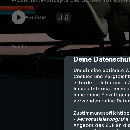
Wirtschaftskonzepte der Grünen für klima
Abspielen
Details
Deine Datenschut
cmp-dialog-des
Katharina Dröge
Um dir eine optimale W
Sie erläutert di
Cookies und vergleichb
klimaneutralen 
erforderlich für unser
Wahlschlappen 
hinaus Informationen a
ohne deine Einwilligung
verwenden deine Daten
Tilman Kuban, C
Er äußert sich 
Zustimmungspflichtige
ein Aufweichen 
• Personalisierung:
Die 
80 Prozent klim
Angebot des ZDF an dic