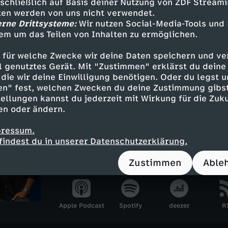
sschließlich auf Basis deiner Nutzung von ZDF Stream
tten werden von uns nicht verwendet.
erne Drittsysteme:
Wir nutzen Social-Media-Tools und
em um das Teilen von Inhalten zu ermöglichen.
Inhalte entdecken
 für welche Zwecke wir deine Daten speichern und ver
k
informativ
Untertitel
FSK 6
Markus La
ell genutztes Gerät. Mit "Zustimmen" erklärst du dein
die wir deine Einwilligung benötigen. Oder du legst u
en" fest, welchen Zwecken du deine Zustimmung gibst
ellungen kannst du jederzeit mit Wirkung für die Zuku
Podcast "Lanz & Precht"
en oder ändern.
Zwei profilierte ZDF-Talker, die si
pressum.
die sich schätzen: Markus Lanz un
findest du in unserer Datenschutzerklärung.
David Precht. Nun verabreden sie 
wöchentlichen Gespräch.
Zustimmen
Able
Apple Podcast
Spotify
deezer
R