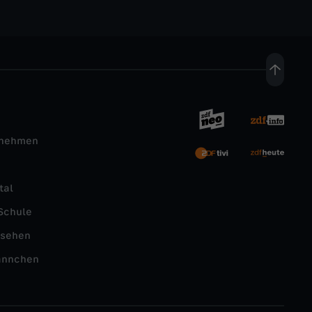
rnehmen
tal
Schule
nsehen
ännchen