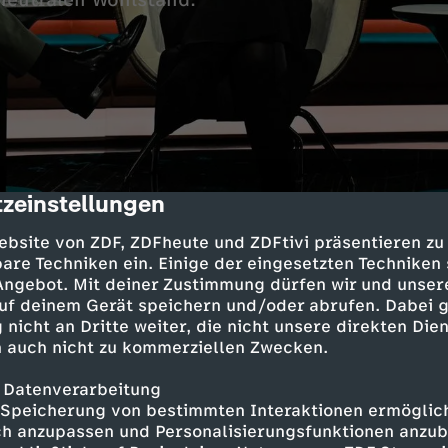
neutralen Wohlstand.
zeinstellungen
cription
, Grünen-Fraktionschefin
ebsite von ZDF, ZDFheute und ZDFtivi präsentieren zu
e sozial-ökologischen Wirtschaftskonzepte ihrer
are Techniken ein. Einige der eingesetzten Techniken
Wohlstand. Zudem nimmt sie Stellung zu den j
 Angebot. Mit deiner Zustimmung dürfen wir und unser
der Grünen.
uf deinem Gerät speichern und/oder abrufen. Dabei 
 nicht an Dritte weiter, die nicht unsere direkten Dien
 auch nicht zu kommerziellen Zwecken.
DU-Politiker
zu den Reformplänen der Union. Und er legt dar
 Datenverarbeitung
der Klimaziele plädiert: "Es ist ausreichend, w
Speicherung von bestimmten Interaktionen ermöglicht
aneutral sind."
h anzupassen und Personalisierungsfunktionen anzub