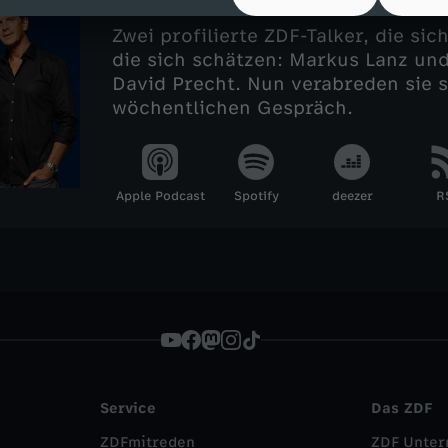
Zwei profilierte ZDF-Talker, die si
die sich schätzen: Markus Lanz un
David Precht. Nun verabreden sie 
wöchentlichen Gespräch.
Apple Podcast
Spotify
deezer
R
Service
Das ZDF
ZDFmitreden
ZDF Unte