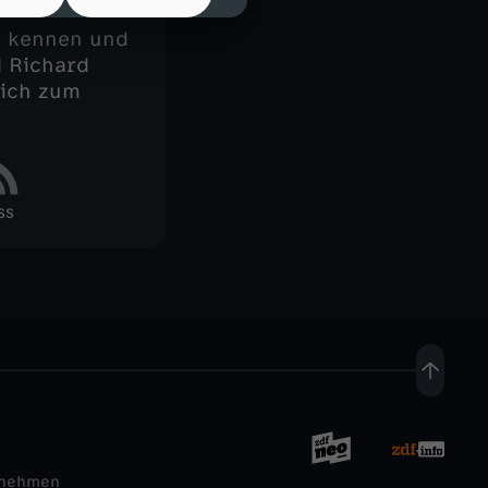
ch kennen und
d Richard
sich zum
SS
rnehmen