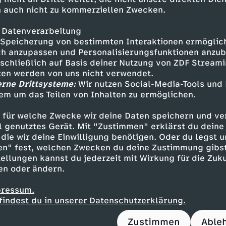
 auch nicht zu kommerziellen Zwecken.
ournalistin
eurin des "Redaktionsnetzwerk Deutschland" k
 Datenverarbeitung
pe in NRW und blickt auf den von Schwarz-Rot
Speicherung von bestimmten Interaktionen ermöglicht
formen".
h anzupassen und Personalisierungsfunktionen anzub
sschließlich auf Basis deiner Nutzung von ZDF Stream
cz, Journalist
tten werden von uns nicht verwendet.
erne Drittsysteme:
eborene "Zeit"-Vize analysiert die Gründe für 
Wir nutzen Social-Media-Tools und
em um das Teilen von Inhalten zu ermöglichen.
 mit der Berliner Politik, besonders bei den M
.
 für welche Zwecke wir deine Daten speichern und ver
ell genutztes Gerät. Mit "Zustimmen" erklärst du dein
die wir deine Einwilligung benötigen. Oder du legst u
en" fest, welchen Zwecken du deine Zustimmung gibst
ellungen kannst du jederzeit mit Wirkung für die Zuku
Inhalte entdecken
en oder ändern.
k
informativ
Untertitel
FSK 6
Markus La
pressum.
findest du in unserer Datenschutzerklärung.
Podcast "Lanz & Precht"
Zustimmen
Able