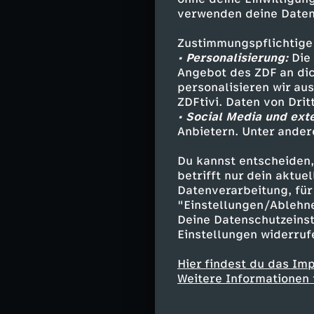
verwenden deine Daten
Eva Quadbeck, J
Die Chefredakt
Zustimmungspflichtige
SPD-Wahlschlap
• Personalisierung:
Die 
"Herbst der Re
Angebot des ZDF an dic
personalisieren wir au
Martin Machowe
ZDFtivi. Daten von Dri
• Social Media und ext
Der in Meißen g
Anbietern. Unter ander
Unzufriedenheit
Ostdeutschland
Du kannst entscheiden,
betrifft nur dein aktu
Datenverarbeitung, für 
"Einstellungen/Ablehn
Deine Datenschutzeinst
Ähnliche 
Einstellungen widerruf
Politik
Tal
Hier findest du das Im
Weitere Informationen 