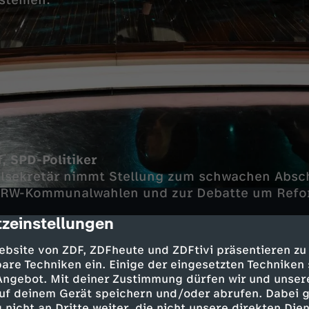
ystemen.
, SPD-Politiker
lsekretär nimmt Stellung zum schwachen Absc
 NRW-Kommunalwahlen und zur Debatte um Refo
.
zeinstellungen
cription
 CDU-Politiker
ebsite von ZDF, ZDFheute und ZDFtivi präsentieren zu
nalwahlen am letzten Wochenende muss der Lok
are Techniken ein. Einige der eingesetzten Techniken
 mit seinem AfD-Kontrahenten um das Amt des
 Angebot. Mit deiner Zustimmung dürfen wir und unser
ters der Stadt Hagen.
uf deinem Gerät speichern und/oder abrufen. Dabei 
 nicht an Dritte weiter, die nicht unsere direkten Dien