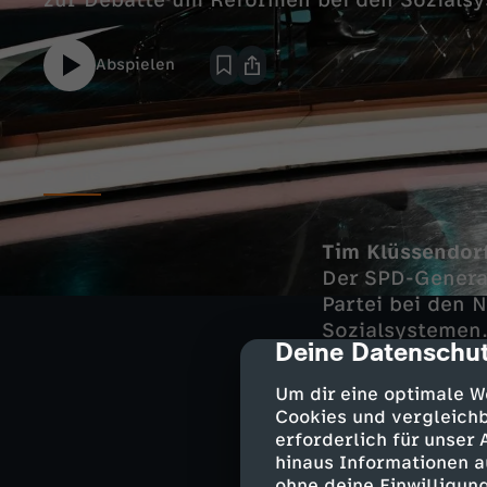
zur Debatte um Reformen bei den Sozials
Abspielen
Details
Tim Klüssendorf
Der SPD-Genera
Partei bei den
Sozialsystemen
Deine Datenschut
cmp-dialog-des
Dennis Rehbein,
Um dir eine optimale W
Nach den Kommu
Cookies und vergleichb
eine Stichwahl
erforderlich für unser
Oberbürgermeis
hinaus Informationen a
ohne deine Einwilligung