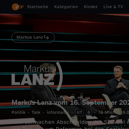
Startseite
Kategorien
Kinder
Live & TV
Markus Lanz
Markus Lanz vom 16. September 20
Politik
Talk
informativ
UT
6
78 Min.
16.
Zum schwachen Abschneiden der SPD bei