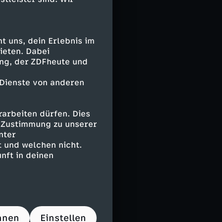
ommentiert die
 versprochenen
 uns, dein Erlebnis im
ieten. Dabei
ing, der ZDFheute und
die wachsende
 Dienste von anderen
enschen in
arbeiten dürfen. Dies
e Zustimmung zu unserer
nter
 und welchen nicht.
nft in deinen
nz
hnen
Einstellen