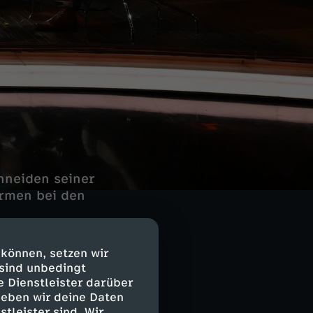
hneiden seiner
rmen bei den
 können, setzen wir
alpolitiker in
 sind unbedingt
e Dienstleister darüber
geben wir deine Daten
stleister sind. Wir