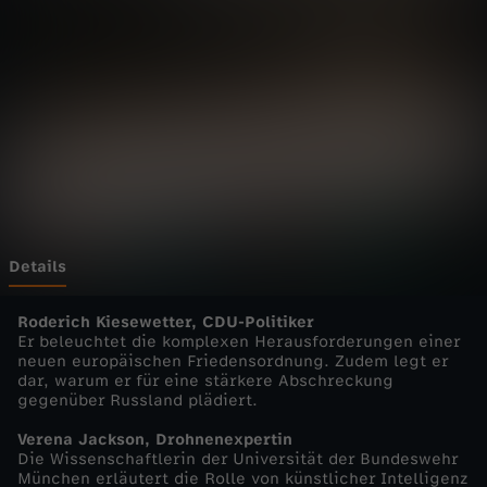
a
n
z
-
M
a
Details
r
Roderich Kiesewetter, CDU-Politiker
Er beleuchtet die komplexen Herausforderungen einer
neuen europäischen Friedensordnung. Zudem legt er
k
dar, warum er für eine stärkere Abschreckung
gegenüber Russland plädiert.
u
Verena Jackson, Drohnenexpertin
Die Wissenschaftlerin der Universität der Bundeswehr
s
München erläutert die Rolle von künstlicher Intelligenz