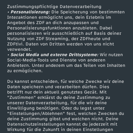
Zustimmungspflichtige Datenverarbeitung
Livestreams
Zuschauerservice
• Personalisierung:
Die Speicherung von bestimmten
Sendungen A-Z
Hilfe
Interaktionen ermöglicht uns, dein Erlebnis im
Angebot des ZDF an dich anzupassen und
TV-Programm
Personalisierungsfunktionen anzubieten. Dabei
personalisieren wir ausschließlich auf Basis deiner
Nutzung von ZDF Streaming, der ZDFheute und
ZDFtivi. Daten von Dritten werden von uns nicht
Das ZDF
verwendet.
• Social Media und externe Drittsysteme:
Wir nutzen
ZDF Unternehmen
Social-Media-Tools und Dienste von anderen
Anbietern. Unter anderem um das Teilen von Inhalten
Karriere
zu ermöglichen.
Presseportal
Du kannst entscheiden, für welche Zwecke wir deine
ZDF goes Schule
Daten speichern und verarbeiten dürfen. Dies
betrifft nur dein aktuell genutztes Gerät. Mit
Werbefernsehen
"Zustimmen" erklärst du deine Zustimmung zu
unserer Datenverarbeitung, für die wir deine
Mainzelmännchen
Einwilligung benötigen. Oder du legst unter
"Einstellungen/Ablehnen" fest, welchen Zwecken du
deine Zustimmung gibst und welchen nicht. Deine
Datenschutzeinstellungen kannst du jederzeit mit
Wirkung für die Zukunft in deinen Einstellungen