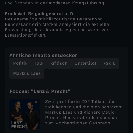
und Drohnen in der modernen Kriegsführung.
L
Erich Vad, Brigadegeneral a. D.
Der ehemalige militärpolitische Berater von
a
Bundeskanzlerin Merkel analysiert die aktuelle
Entwicklung des Ukrainekrieges und warnt vor
Eskalationsrisiken.
n
z
Ähnliche Inhalte entdecken
Politik
Talk
kritisch
Untertitel
FSK 6
v
Markus Lanz
o
Podcast "Lanz & Precht"
m
Zwei profilierte ZDF-Talker, die
sich kennen und die sich schätzen:
2
Markus Lanz und Richard David
Precht. Nun verabreden sie sich
zum wöchentlichen Gespräch.
1