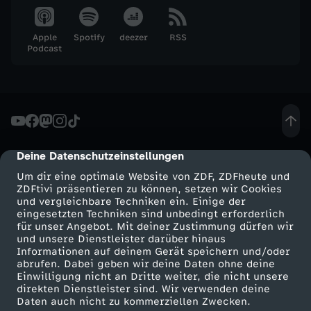
.
Apple
Spotify
deezer
RSS
M
Podcast
a
i
2
Deine Datenschutzeinstellungen
cmp-dialog-description
Um dir eine optimale Website von ZDF, ZDFheute und
0
ZDFtivi präsentieren zu können, setzen wir Cookies
und vergleichbare Techniken ein. Einige der
2
eingesetzten Techniken sind unbedingt erforderlich
für unser Angebot. Mit deiner Zustimmung dürfen wir
Mehr ZDF
Service
und unsere Dienstleister darüber hinaus
6
Informationen auf deinem Gerät speichern und/oder
ZDF-Apps
ZDFmitreden
abrufen. Dabei geben wir deine Daten ohne deine
Einwilligung nicht an Dritte weiter, die nicht unsere
Smart TV
Kontakt zum ZDF
direkten Dienstleister sind. Wir verwenden deine
Daten auch nicht zu kommerziellen Zwecken.
ZDFtext
Tickets