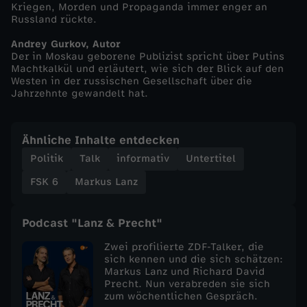
Kriegen, Morden und Propaganda immer enger an
Russland rückte.
L
Andrey Gurkov, Autor
a
Der in Moskau geborene Publizist spricht über Putins
Machtkalkül und erläutert, wie sich der Blick auf den
Westen in der russischen Gesellschaft über die
n
Jahrzehnte gewandelt hat.
z
Ähnliche Inhalte entdecken
v
Politik
Talk
informativ
Untertitel
FSK 6
Markus Lanz
o
m
Podcast "Lanz & Precht"
Zwei profilierte ZDF-Talker, die
2
sich kennen und die sich schätzen:
Markus Lanz und Richard David
Precht. Nun verabreden sie sich
3
zum wöchentlichen Gespräch.