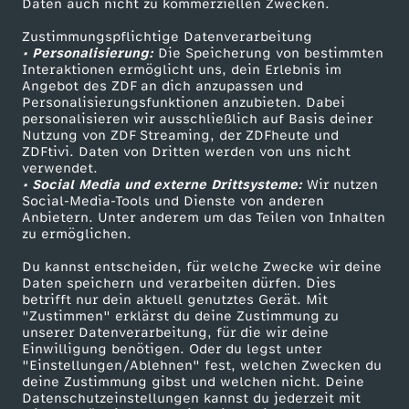
0
Daten auch nicht zu kommerziellen Zwecken.
ZDFtext
Tickets
Zustimmungspflichtige Datenverarbeitung
Livestreams
Zuschauerservice
2
• Personalisierung:
Die Speicherung von bestimmten
Sendungen A-Z
Hilfe
Interaktionen ermöglicht uns, dein Erlebnis im
Angebot des ZDF an dich anzupassen und
5
TV-Programm
Personalisierungsfunktionen anzubieten. Dabei
personalisieren wir ausschließlich auf Basis deiner
Nutzung von ZDF Streaming, der ZDFheute und
ZDFtivi. Daten von Dritten werden von uns nicht
Das ZDF
verwendet.
• Social Media und externe Drittsysteme:
Wir nutzen
ZDF Unternehmen
Social-Media-Tools und Dienste von anderen
Anbietern. Unter anderem um das Teilen von Inhalten
Karriere
zu ermöglichen.
Presseportal
Du kannst entscheiden, für welche Zwecke wir deine
ZDF goes Schule
Daten speichern und verarbeiten dürfen. Dies
betrifft nur dein aktuell genutztes Gerät. Mit
Werbefernsehen
"Zustimmen" erklärst du deine Zustimmung zu
unserer Datenverarbeitung, für die wir deine
Mainzelmännchen
Einwilligung benötigen. Oder du legst unter
"Einstellungen/Ablehnen" fest, welchen Zwecken du
deine Zustimmung gibst und welchen nicht. Deine
Datenschutzeinstellungen kannst du jederzeit mit