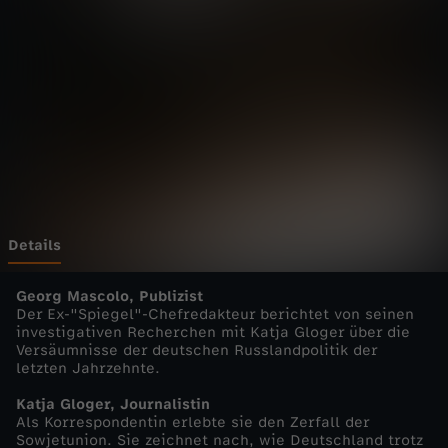
a
Wechseln zu: ZDFheute
n
z
-
M
a
Details
r
Georg Mascolo, Publizist
Der Ex-"Spiegel"-Chefredakteur berichtet von seinen
investigativen Recherchen mit Katja Gloger über die
k
Versäumnisse der deutschen Russlandpolitik der
letzten Jahrzehnte.
u
Katja Gloger, Journalistin
Als Korrespondentin erlebte sie den Zerfall der
s
Sowjetunion. Sie zeichnet nach, wie Deutschland trotz