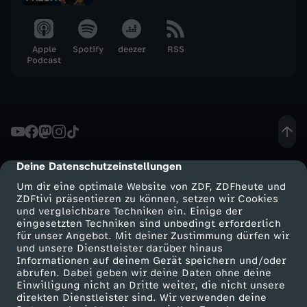
.
O
Apple
Spotify
deezer
RSS
Podcast
k
t
o
Deine Datenschutzeinstellungen
cmp-dialog-description
b
Um dir eine optimale Website von ZDF, ZDFheute und
ZDFtivi präsentieren zu können, setzen wir Cookies
e
und vergleichbare Techniken ein. Einige der
eingesetzten Techniken sind unbedingt erforderlich
für unser Angebot. Mit deiner Zustimmung dürfen wir
r
Mehr ZDF
Service
und unsere Dienstleister darüber hinaus
Informationen auf deinem Gerät speichern und/oder
ZDF-Apps
ZDFmitreden
abrufen. Dabei geben wir deine Daten ohne deine
2
Einwilligung nicht an Dritte weiter, die nicht unsere
Smart TV
Kontakt zum ZDF
direkten Dienstleister sind. Wir verwenden deine