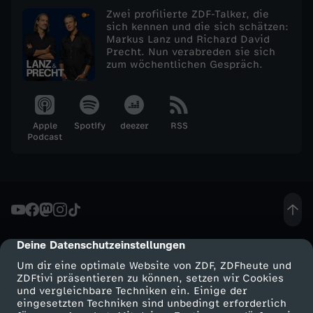
.
Zwei profilierte ZDF-Talker, die
sich kennen und die sich schätzen:
Markus Lanz und Richard David
A
Precht. Nun verabreden sie sich
zum wöchentlichen Gespräch.
p
r
Apple
Spotify
deezer
RSS
Podcast
i
l
2
Deine Datenschutzeinstellungen
cmp-dialog-description
0
Um dir eine optimale Website von ZDF, ZDFheute und
ZDFtivi präsentieren zu können, setzen wir Cookies
2
und vergleichbare Techniken ein. Einige der
eingesetzten Techniken sind unbedingt erforderlich