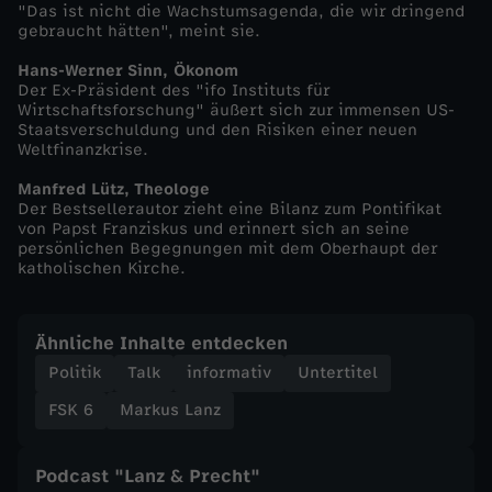
"Das ist nicht die Wachstumsagenda, die wir dringend
gebraucht hätten", meint sie.
L
Hans-Werner Sinn, Ökonom
a
Der Ex-Präsident des "ifo Instituts für
Wirtschaftsforschung" äußert sich zur immensen US-
Staatsverschuldung und den Risiken einer neuen
n
Weltfinanzkrise.
Manfred Lütz, Theologe
z
Der Bestsellerautor zieht eine Bilanz zum Pontifikat
von Papst Franziskus und erinnert sich an seine
v
persönlichen Begegnungen mit dem Oberhaupt der
katholischen Kirche.
o
Ähnliche Inhalte entdecken
m
Politik
Talk
informativ
Untertitel
2
FSK 6
Markus Lanz
4
Podcast "Lanz & Precht"