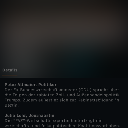
a
n
z
-
M
a
Details
r
Peter Altmaier, Politiker
Der Ex-Bundeswirtschaftsminister (CDU) spricht über
die Folgen der rabiaten Zoll- und Außenhandelspolitik
k
Trumps. Zudem äußert er sich zur Kabinettsbildung in
Berlin.
u
Julia Löhr, Journalistin
Die "FAZ"-Wirtschaftsexpertin hinterfragt die
s
wirtschafts- und fiskalpolitischen Koalitionsvorhaben.