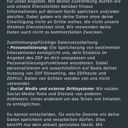
5
für unser Angebot. Mit deiner Zustimmung dürfen wir
Mehr ZDF
Service
und unsere Dienstleister darüber hinaus
Informationen auf deinem Gerät speichern und/oder
ZDF-Apps
ZDFmitreden
abrufen. Dabei geben wir deine Daten ohne deine
Einwilligung nicht an Dritte weiter, die nicht unsere
Smart TV
Kontakt zum ZDF
direkten Dienstleister sind. Wir verwenden deine
Daten auch nicht zu kommerziellen Zwecken.
ZDFtext
Tickets
Zustimmungspflichtige Datenverarbeitung
Livestreams
Zuschauerservice
• Personalisierung:
Die Speicherung von bestimmten
Sendungen A-Z
Hilfe
Interaktionen ermöglicht uns, dein Erlebnis im
Angebot des ZDF an dich anzupassen und
TV-Programm
Personalisierungsfunktionen anzubieten. Dabei
personalisieren wir ausschließlich auf Basis deiner
Nutzung von ZDF Streaming, der ZDFheute und
ZDFtivi. Daten von Dritten werden von uns nicht
Das ZDF
verwendet.
• Social Media und externe Drittsysteme:
Wir nutzen
ZDF Unternehmen
Social-Media-Tools und Dienste von anderen
Anbietern. Unter anderem um das Teilen von Inhalten
Karriere
zu ermöglichen.
Presseportal
Du kannst entscheiden, für welche Zwecke wir deine
ZDF goes Schule
Daten speichern und verarbeiten dürfen. Dies
betrifft nur dein aktuell genutztes Gerät. Mit
Werbefernsehen