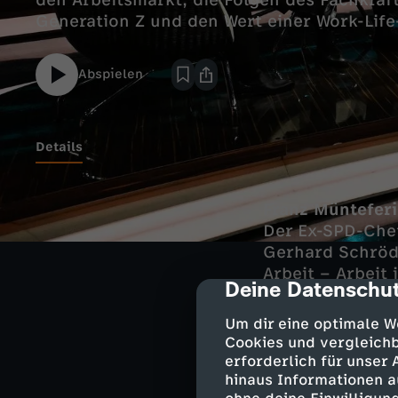
den Arbeitsmarkt, die Folgen des Fachkräf
Generation Z und den Wert einer Work-Life
Abspielen
Details
Franz Münteferi
Der Ex-SPD-Chef
Gerhard Schröde
Arbeit – Arbeit 
Deine Datenschut
cmp-dialog-des
Julian Olk, Wirt
Um dir eine optimale W
Der "Handelsbla
Cookies und vergleichb
Wandels für den
erforderlich für unser
Wirtschaftsstan
hinaus Informationen a