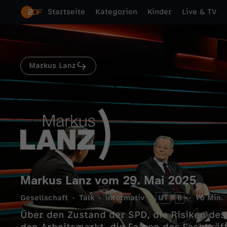
Startseite
Kategorien
Kinder
Live & TV
Markus Lanz
Markus Lanz vom 29. Mai 2025
Gesellschaft
Talk
informativ
UT
6
76 Min.
Über den Zustand der SPD, die Risiken de