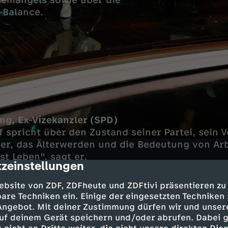
temangels sowie über die
-Balance.
ng, Ex-Vizekanzler (SPD)
 spricht über den Zustand seiner Partei, sein V
r, das Älterwerden und die Bedeutung von Arbe
ist Leben", sagt er.
zeinstellungen
cription
schaftsjournalist
ebsite von ZDF, ZDFheute und ZDFtivi präsentieren zu
tt"-Redakteur blickt auf die Risiken des demo
are Techniken ein. Einige der eingesetzten Techniken
 Arbeitsmarkt, die Renten- und Sozialsysteme 
 Angebot. Mit deiner Zustimmung dürfen wir und unser
dort Deutschland.
uf deinem Gerät speichern und/oder abrufen. Dabei 