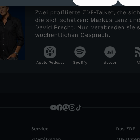
Zwei profilierte ZDF-Talker, die si
die sich schätzen: Markus Lanz un
David Precht. Nun verabreden sie 
wöchentlichen Gespräch.
Apple Podcast
Spotify
deezer
R
Service
Das ZDF
ZDFmitreden
ZDF Unte