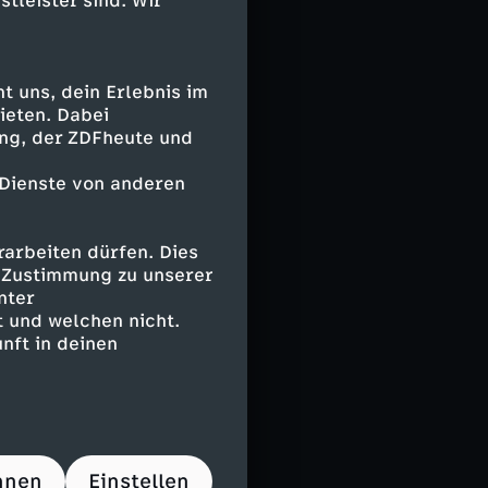
stleister sind. Wir
s
rsucht, neue
 uns, dein Erlebnis im
ieten. Dabei
ing, der ZDFheute und
 Dienste von anderen
Generation Z,
wie den Wert
arbeiten dürfen. Dies
e Zustimmung zu unserer
nter
 und welchen nicht.
nft in deinen
kus Lanz
hnen
Einstellen