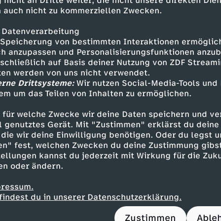
 nicht an Dritte weiter, die nicht unsere direkten Dien
 auch nicht zu kommerziellen Zwecken.
rg, Unternehmerin
lerin aus Solingen berichtet von den Folgen de
 Datenverarbeitung
ls und erläutert, mit welchen Anreizen sie ve
Speicherung von bestimmten Interaktionen ermöglicht
 ihren Betrieb zu gewinnen.
h anzupassen und Personalisierungsfunktionen anzub
sschließlich auf Basis deiner Nutzung von ZDF Stream
, Psychologiestudent
tten werden von uns nicht verwendet.
erne Drittsysteme:
Wir nutzen Social-Media-Tools und
r Organisation "Junge Linke" spricht über die 
em um das Teilen von Inhalten zu ermöglichen.
ach Autonomie und Selbstentfaltung im Job so
-Balance.
 für welche Zwecke wir deine Daten speichern und ver
ell genutztes Gerät. Mit "Zustimmen" erklärst du dein
die wir deine Einwilligung benötigen. Oder du legst u
en" fest, welchen Zwecken du deine Zustimmung gibst
ellungen kannst du jederzeit mit Wirkung für die Zuku
Inhalte entdecken
en oder ändern.
t
Talk
informativ
Untertitel
FSK 6
Mar
pressum.
findest du in unserer Datenschutzerklärung.
Zustimmen
Able
Podcast "Lanz & Precht"