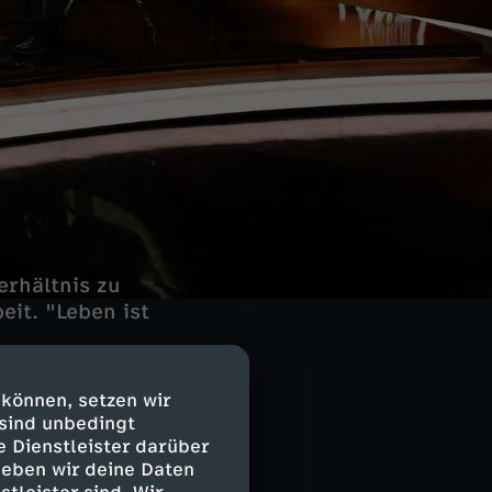
erhältnis zu
it. "Leben ist
 können, setzen wir
grafischen
 sind unbedingt
und den
e Dienstleister darüber
geben wir deine Daten