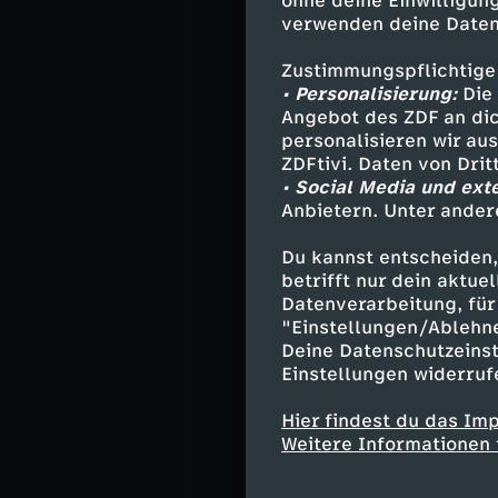
ohne deine Einwilligung
verwenden deine Daten
Clara Hunnenbe
Die Mittelständ
Zustimmungspflichtige
Fachkräftemange
• Personalisierung:
Die 
Mitarbeiter für
Angebot des ZDF an dic
personalisieren wir au
David Christner
ZDFtivi. Daten von Dri
• Social Media und ext
Der Sprecher de
Anbietern. Unter ander
deren Wunsch n
einer Work-Life
Du kannst entscheiden,
betrifft nur dein aktu
Datenverarbeitung, für 
"Einstellungen/Ablehn
Deine Datenschutzeinst
Ähnliche 
Einstellungen widerruf
Gesellschaf
Hier findest du das Im
Weitere Informationen 