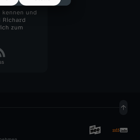
ch kennen und
d Richard
sich zum
SS
rnehmen