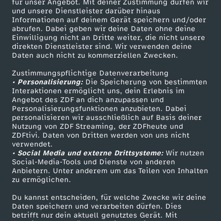
für unser Angebot. Mit deiner Zustimmung dürfen wir
Mehr ZDF
Service
und unsere Dienstleister darüber hinaus
Informationen auf deinem Gerät speichern und/oder
ZDF-Apps
ZDFmitreden
abrufen. Dabei geben wir deine Daten ohne deine
Einwilligung nicht an Dritte weiter, die nicht unsere
Smart TV
Kontakt zum ZDF
direkten Dienstleister sind. Wir verwenden deine
Daten auch nicht zu kommerziellen Zwecken.
ZDFtext
Tickets
Zustimmungspflichtige Datenverarbeitung
Livestreams
Zuschauerservice
• Personalisierung:
Die Speicherung von bestimmten
Sendungen A-Z
Hilfe
Interaktionen ermöglicht uns, dein Erlebnis im
Angebot des ZDF an dich anzupassen und
TV-Programm
Personalisierungsfunktionen anzubieten. Dabei
personalisieren wir ausschließlich auf Basis deiner
Nutzung von ZDF Streaming, der ZDFheute und
ZDFtivi. Daten von Dritten werden von uns nicht
Das ZDF
verwendet.
• Social Media und externe Drittsysteme:
Wir nutzen
ZDF Unternehmen
Social-Media-Tools und Dienste von anderen
Anbietern. Unter anderem um das Teilen von Inhalten
Karriere
zu ermöglichen.
Presseportal
Du kannst entscheiden, für welche Zwecke wir deine
ZDF goes Schule
Daten speichern und verarbeiten dürfen. Dies
betrifft nur dein aktuell genutztes Gerät. Mit
Werbefernsehen