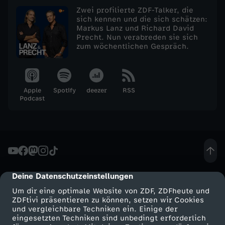
A
Zwei profilierte ZDF-Talker, die
sich kennen und die sich schätzen:
Markus Lanz und Richard David
p
Precht. Nun verabreden sie sich
zum wöchentlichen Gespräch.
r
i
Apple
Spotify
deezer
RSS
Podcast
l
2
0
Deine Datenschutzeinstellungen
cmp-dialog-description
2
Um dir eine optimale Website von ZDF, ZDFheute und
ZDFtivi präsentieren zu können, setzen wir Cookies
5
und vergleichbare Techniken ein. Einige der
eingesetzten Techniken sind unbedingt erforderlich