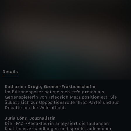
a
n
z
-
M
a
Details
r
Katharina Dröge, Grünen-Fraktionschefin
Im Billionenpoker hat sie sich erfolgreich als
Gegenspielerin von Friedrich Merz positioniert. Sie
k
äußert sich zur Oppositionsrolle ihrer Partei und zur
Debatte um die Wehrpflicht.
u
Julia Löhr, Journalistin
Die "FAZ"-Redakteurin analysiert die laufenden
s
Koalitionsverhandlungen und spricht zudem über