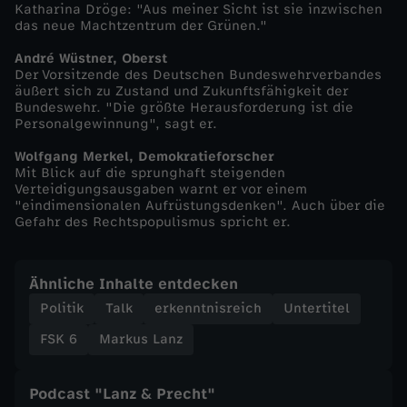
Katharina Dröge: "Aus meiner Sicht ist sie inzwischen
das neue Machtzentrum der Grünen."
L
André Wüstner, Oberst
a
Der Vorsitzende des Deutschen Bundeswehrverbandes
äußert sich zu Zustand und Zukunftsfähigkeit der
Bundeswehr. "Die größte Herausforderung ist die
n
Personalgewinnung", sagt er.
Wolfgang Merkel, Demokratieforscher
z
Mit Blick auf die sprunghaft steigenden
Verteidigungsausgaben warnt er vor einem
v
"eindimensionalen Aufrüstungsdenken". Auch über die
Gefahr des Rechtspopulismus spricht er.
o
Ähnliche Inhalte entdecken
m
Politik
Talk
erkenntnisreich
Untertitel
3
FSK 6
Markus Lanz
.
Podcast "Lanz & Precht"