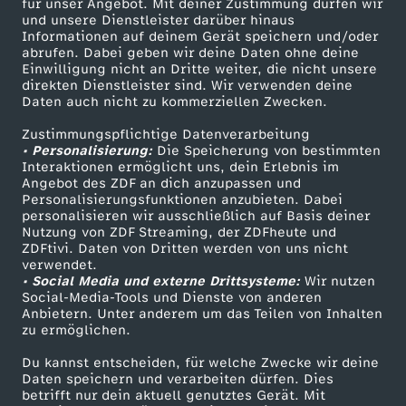
0
für unser Angebot. Mit deiner Zustimmung dürfen wir
Mehr ZDF
Service
und unsere Dienstleister darüber hinaus
Informationen auf deinem Gerät speichern und/oder
2
ZDF-Apps
ZDFmitreden
abrufen. Dabei geben wir deine Daten ohne deine
Einwilligung nicht an Dritte weiter, die nicht unsere
Smart TV
Kontakt zum ZDF
direkten Dienstleister sind. Wir verwenden deine
5
Daten auch nicht zu kommerziellen Zwecken.
ZDFtext
Tickets
Zustimmungspflichtige Datenverarbeitung
Livestreams
Zuschauerservice
• Personalisierung:
Die Speicherung von bestimmten
Sendungen A-Z
Hilfe
Interaktionen ermöglicht uns, dein Erlebnis im
Angebot des ZDF an dich anzupassen und
TV-Programm
Personalisierungsfunktionen anzubieten. Dabei
personalisieren wir ausschließlich auf Basis deiner
Nutzung von ZDF Streaming, der ZDFheute und
ZDFtivi. Daten von Dritten werden von uns nicht
Das ZDF
verwendet.
• Social Media und externe Drittsysteme:
Wir nutzen
ZDF Unternehmen
Social-Media-Tools und Dienste von anderen
Anbietern. Unter anderem um das Teilen von Inhalten
Karriere
zu ermöglichen.
Presseportal
Du kannst entscheiden, für welche Zwecke wir deine
ZDF goes Schule
Daten speichern und verarbeiten dürfen. Dies
betrifft nur dein aktuell genutztes Gerät. Mit
Werbefernsehen