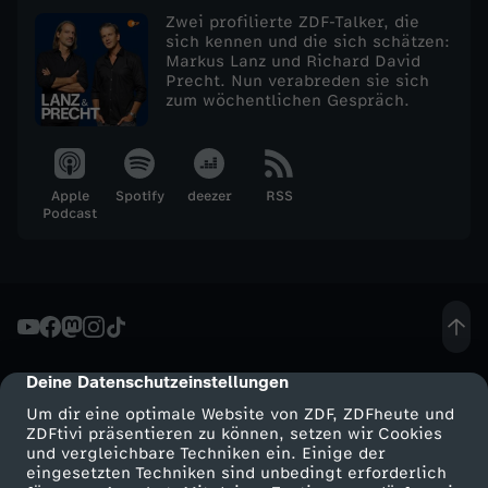
.
Zwei profilierte ZDF-Talker, die
sich kennen und die sich schätzen:
Markus Lanz und Richard David
O
Precht. Nun verabreden sie sich
zum wöchentlichen Gespräch.
k
t
Apple
Spotify
deezer
RSS
Podcast
o
b
e
Deine Datenschutzeinstellungen
cmp-dialog-description
r
Um dir eine optimale Website von ZDF, ZDFheute und
ZDFtivi präsentieren zu können, setzen wir Cookies
2
und vergleichbare Techniken ein. Einige der
eingesetzten Techniken sind unbedingt erforderlich