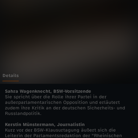
a
n
z
-
M
a
Details
r
Sahra Wagenknecht, BSW-Vorsitzende
Sie spricht über die Rolle ihrer Partei in der
außerparlamentarischen Opposition und erläutert
k
zudem ihre Kritik an der deutschen Sicherheits- und
Russlandpolitik.
u
Kerstin Münstermann, Journalistin
Kurz vor der BSW-Klausurtagung äußert sich die
s
Leiterin der Parlamentsredaktion der "Rheinischen