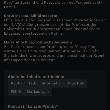
Post" zu Zustand und Perspektiven der Wagenknecht-
Partei.
L
Carlo Masala, Militärexperte
a
Mit Blick auf die jüngsten russischen Provokationen an
den NATO-Außengrenzen spricht der Professor der
Universität der Bundeswehr München über mögliche
n
Expansionsbestrebungen Putins.
Maria Aljochina, politische Aktivistin
z
Als Teil der russischen Protestgruppe "Pussy Riot"
wurde sie 2012 zu zwei Jahren Straflager verurteilt.
v
Sie schildert, wie rigoros und unmenschlich der Kreml
mit Oppositionellen umgeht.
o
Ähnliche Inhalte entdecken
m
Politik
Talk
informativ
Untertitel
3
FSK 6
Markus Lanz
0
Podcast "Lanz & Precht"