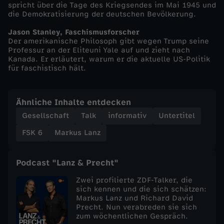
spricht über die Tage des Kriegsendes im Mai 1945 und
die Demokratisierung der deutschen Bevölkerung.
L
Jason Stanley, Faschismusforscher
a
Der amerikanische Philosoph gibt wegen Trump seine
Professur an der Eliteuni Yale auf und zieht nach
Kanada. Er erläutert, warum er die aktuelle US-Politik
n
für faschistisch hält.
z
Ähnliche Inhalte entdecken
v
Gesellschaft
Talk
informativ
Untertitel
FSK 6
Markus Lanz
o
m
Podcast "Lanz & Precht"
Zwei profilierte ZDF-Talker, die
8
sich kennen und die sich schätzen:
Markus Lanz und Richard David
Precht. Nun verabreden sie sich
.
zum wöchentlichen Gespräch.