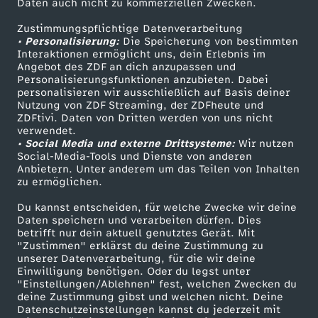
Daten auch nicht zu kommerziellen Zwecken.
ZDFtext
Tickets
Zustimmungspflichtige Datenverarbeitung
Livestreams
Zuschauerservice
• Personalisierung:
Die Speicherung von bestimmten
Sendungen A-Z
Hilfe
Interaktionen ermöglicht uns, dein Erlebnis im
Angebot des ZDF an dich anzupassen und
TV-Programm
Personalisierungsfunktionen anzubieten. Dabei
personalisieren wir ausschließlich auf Basis deiner
Nutzung von ZDF Streaming, der ZDFheute und
ZDFtivi. Daten von Dritten werden von uns nicht
Das ZDF
verwendet.
• Social Media und externe Drittsysteme:
Wir nutzen
ZDF Unternehmen
Social-Media-Tools und Dienste von anderen
Anbietern. Unter anderem um das Teilen von Inhalten
Karriere
zu ermöglichen.
Presseportal
Du kannst entscheiden, für welche Zwecke wir deine
ZDF goes Schule
Daten speichern und verarbeiten dürfen. Dies
betrifft nur dein aktuell genutztes Gerät. Mit
Werbefernsehen
"Zustimmen" erklärst du deine Zustimmung zu
unserer Datenverarbeitung, für die wir deine
Mainzelmännchen
Einwilligung benötigen. Oder du legst unter
"Einstellungen/Ablehnen" fest, welchen Zwecken du
deine Zustimmung gibst und welchen nicht. Deine
Datenschutzeinstellungen kannst du jederzeit mit