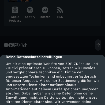
M
a
Apple
Spotify
deezer
RSS
Podcast
i
2
0
Deine Datenschutzeinstellungen
cmp-dialog-description
2
Um dir eine optimale Website von ZDF, ZDFheute und
ZDFtivi präsentieren zu können, setzen wir Cookies
5
und vergleichbare Techniken ein. Einige der
eingesetzten Techniken sind unbedingt erforderlich
für unser Angebot. Mit deiner Zustimmung dürfen wir
Mehr ZDF
Service
und unsere Dienstleister darüber hinaus
Informationen auf deinem Gerät speichern und/oder
ZDF-Apps
ZDFmitreden
abrufen. Dabei geben wir deine Daten ohne deine
Einwilligung nicht an Dritte weiter, die nicht unsere
Smart TV
Kontakt zum ZDF
direkten Dienstleister sind. Wir verwenden deine