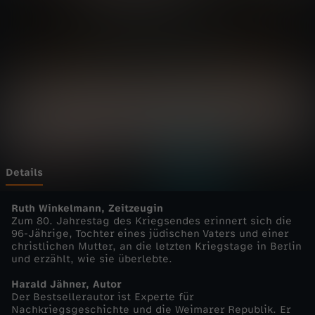
a
n
z
-
M
a
Details
r
Ruth Winkelmann, Zeitzeugin
Zum 80. Jahrestag des Kriegsendes erinnert sich die
96-Jährige, Tochter eines jüdischen Vaters und einer
k
christlichen Mutter, an die letzten Kriegstage in Berlin
und erzählt, wie sie überlebte.
u
Harald Jähner, Autor
Der Bestsellerautor ist Experte für
s
Nachkriegsgeschichte und die Weimarer Republik. Er