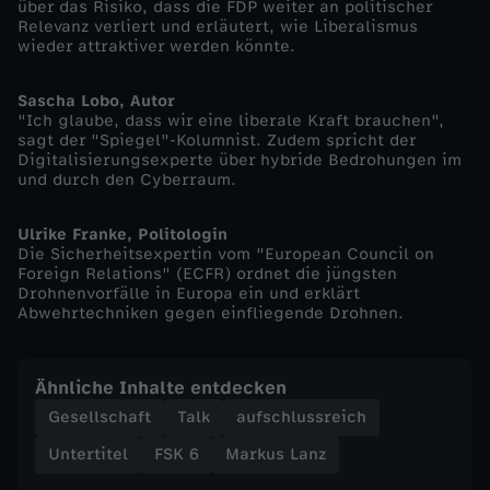
über das Risiko, dass die FDP weiter an politischer
Relevanz verliert und erläutert, wie Liberalismus
L
wieder attraktiver werden könnte.
a
Sascha Lobo, Autor
"Ich glaube, dass wir eine liberale Kraft brauchen",
sagt der "Spiegel"-Kolumnist. Zudem spricht der
n
Digitalisierungsexperte über hybride Bedrohungen im
und durch den Cyberraum.
z
Ulrike Franke, Politologin
v
Die Sicherheitsexpertin vom "European Council on
Foreign Relations" (ECFR) ordnet die jüngsten
Drohnenvorfälle in Europa ein und erklärt
o
Abwehrtechniken gegen einfliegende Drohnen.
m
Ähnliche Inhalte entdecken
9
Gesellschaft
Talk
aufschlussreich
Untertitel
FSK 6
Markus Lanz
.