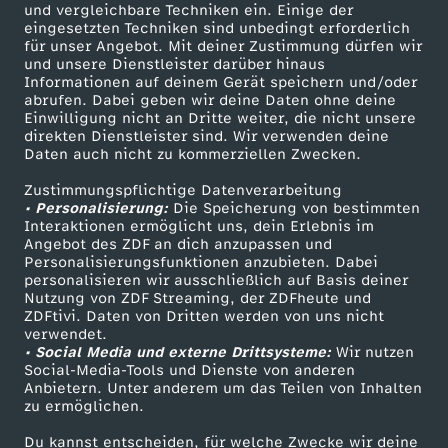
2
und vergleichbare Techniken ein. Einige der
eingesetzten Techniken sind unbedingt erforderlich
für unser Angebot. Mit deiner Zustimmung dürfen wir
5
Mehr ZDF
Service
und unsere Dienstleister darüber hinaus
Informationen auf deinem Gerät speichern und/oder
ZDF-Apps
ZDFmitreden
abrufen. Dabei geben wir deine Daten ohne deine
Einwilligung nicht an Dritte weiter, die nicht unsere
Smart TV
Kontakt zum ZDF
direkten Dienstleister sind. Wir verwenden deine
Daten auch nicht zu kommerziellen Zwecken.
ZDFtext
Tickets
Zustimmungspflichtige Datenverarbeitung
Livestreams
Zuschauerservice
• Personalisierung:
Die Speicherung von bestimmten
Sendungen A-Z
Hilfe
Interaktionen ermöglicht uns, dein Erlebnis im
Angebot des ZDF an dich anzupassen und
TV-Programm
Personalisierungsfunktionen anzubieten. Dabei
personalisieren wir ausschließlich auf Basis deiner
Nutzung von ZDF Streaming, der ZDFheute und
ZDFtivi. Daten von Dritten werden von uns nicht
Das ZDF
verwendet.
• Social Media und externe Drittsysteme:
Wir nutzen
ZDF Unternehmen
Social-Media-Tools und Dienste von anderen
Anbietern. Unter anderem um das Teilen von Inhalten
Karriere
zu ermöglichen.
Presseportal
Du kannst entscheiden, für welche Zwecke wir deine