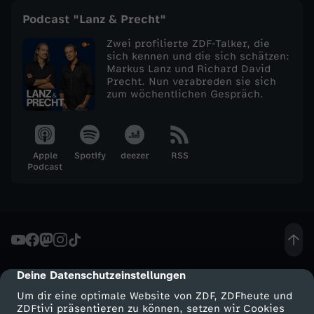
O
Podcast "Lanz & Precht"
Zwei profilierte ZDF-Talker, die
k
sich kennen und die sich schätzen:
Markus Lanz und Richard David
t
Precht. Nun verabreden sie sich
zum wöchentlichen Gespräch.
o
b
Apple
Spotify
deezer
RSS
Podcast
e
r
2
Deine Datenschutzeinstellungen
cmp-dialog-description
0
Um dir eine optimale Website von ZDF, ZDFheute und
ZDFtivi präsentieren zu können, setzen wir Cookies