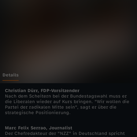
a
n
z
-
M
a
Details
r
Christian Dürr, FDP-Vorsitzender
Nach dem Scheitern bei der Bundestagswahl muss er
die Liberalen wieder auf Kurs bringen. "Wir wollen die
k
Partei der radikalen Mitte sein", sagt er über die
strategische Positionierung.
u
Marc Felix Serrao, Journalist
s
Der Chefredakteur der "NZZ" in Deutschland spricht