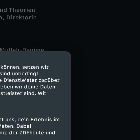
und Theorien
, Direktorin
s Mullah-Regime
, aber es
l: der Iran
 können, setzen wir
-Angriffen und
 sind unbedingt
schlossen.
e Dienstleister darüber
geben wir deine Daten
as iranische
stleister sind. Wir
eg den ganzen
 uns, dein Erlebnis im
ieten. Dabei
 sind jetzt
ing, der ZDFheute und
 Kanzler