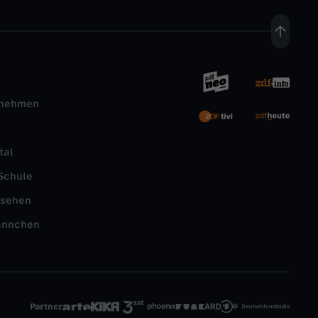
rnehmen
tal
Schule
nsehen
ännchen
Partner