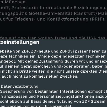
in München
lhoff, Professorin Internationale Beziehungen 
nungspolitik Goethe-Universität Frankfurt/Main
tut für Friedens- und Konfliktforschung (PRIF).
ffen auf den Iran wollen Israel und die USA da
zeinstellungen
cription
. Viele der Mächtigen dort wurden schon getötet
her keine Auflösungserscheinungen. Im Gegentei
ebsite von ZDF, ZDFheute und ZDFtivi präsentieren zu
l und die Golfstaaten mit Raketen und Drohnen
are Techniken ein. Einige der eingesetzten Techniken
e Handelsstraße durch den Golf von Hormus ge
 Angebot. Mit deiner Zustimmung dürfen wir und unser
uf deinem Gerät speichern und/oder abrufen. Dabei 
me in den nächsten Tagen oder Wochen? Kann d
 nicht an Dritte weiter, die nicht unsere direkten Dien
icht sogar selbst befreien? Oder stürzt der Kri
 auch nicht zu kommerziellen Zwecken.
 Chaos.
 Datenverarbeitung
Speicherung von bestimmten Interaktionen ermöglicht
h anzupassen und Personalisierungsfunktionen anzub
olgen für Energiepreise, Flugverkehr und Handel
sschließlich auf Basis deiner Nutzung von ZDF Stream
 Bei seinem Besuch in Washington versucht der
tten werden von uns nicht verwendet.