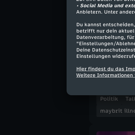
deutsche und e
• Social Media und ext
Europa in den A
Anbietern. Unter ander
Deutschland in 
ertragen?
Du kannst entscheiden,
betrifft nur dein aktu
Datenverarbeitung, für 
"Einstellungen/Ablehn
„maybrit illner
Deine Datenschutzeinst
Plan?" am Donne
Einstellungen widerruf
Hier findest du das Im
Weitere Informationen 
Ähnliche 
Politik
Tal
maybrit illn