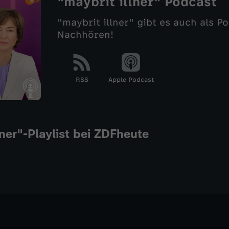
"maybrit illner" Podcast
"maybrit illner" gibt es auch als P
Nachhören!
RSS
Apple Podcast
lner"-Playlist bei ZDFheute