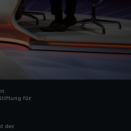
nt
tiftung für
ät der