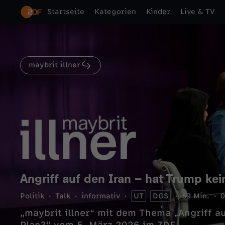
Startseite
Kategorien
Kinder
Live & TV
maybrit illner
Angriff auf den Iran – hat Trump kei
Politik
Talk
informativ
UT
DGS
59 Min.
0
„maybrit illner“ mit dem Thema „Angriff a