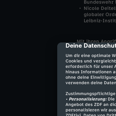
Bundeswehr 
Nicole Deite
globaler Ord
Leibniz-Insti
Mit ihren Angri
Deine Datenschut
cmp-dialog-des
zu Fall bringen
zeigen sich bis
Um dir eine optimale W
überzieht Israe
Cookies und vergleichb
hat die wichtig
erforderlich für unser
hinaus Informationen a
Stürzt das Regi
ohne deine Einwilligung
Volk sich vielle
verwenden deine Daten
Nahen Osten in
Zustimmungspflichtige
• Personalisierung:
Die 
Angebot des ZDF an dic
Die negativen F
personalisieren wir au
schon sichtbar.
ZDFtivi. Daten von Dri