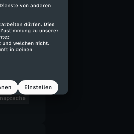
eutung hat
 Dienste von anderen
Rolle soll
ragen und
arbeiten dürfen. Dies
e Zustimmung zu unserer
nter
 und welchen nicht.
ump keinen
nft in deinen
.
hnen
Einstellen
nsprache