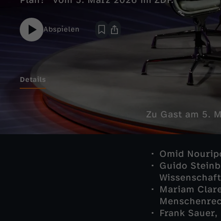
Plan?" vom 5. März 2026 im ZDF.
Abspielen
Details
Zu Gast am 5. 
Omid Nouripo
Guido Steinb
Wissenschaft
Mariam Claren
Menschenrec
Frank Sauer,