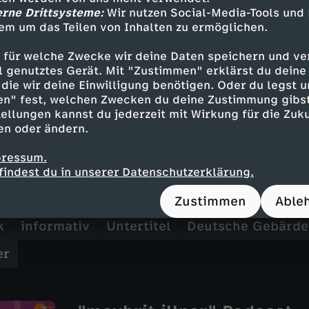
uropäische Anliegen anzusprechen. Welche Bed
erne Drittsysteme:
Wir nutzen Social-Media-Tools und
ugen von Donald Trump in dieser Lage? Welche 
em um das Teilen von Inhalten zu ermöglichen.
diesem Krieg spielen? Welche Folgen muss es t
 für welche Zwecke wir deine Daten speichern und ver
ell genutztes Gerät. Mit "Zustimmen" erklärst du dein
die wir deine Einwilligung benötigen. Oder du legst u
en" fest, welchen Zwecken du deine Zustimmung gibst
“ mit dem Thema „Angriff auf den Iran – hat Tr
ellungen kannst du jederzeit mit Wirkung für die Zuku
rstag, den 5. März 2026, um 22:15 Uhr im ZDF
en oder ändern.
pressum.
findest du in unserer Datenschutzerklärung.
Inhalte entdecken
Zustimmen
Able
k
informativ
Untertitel
Deutsche Gebärde
er