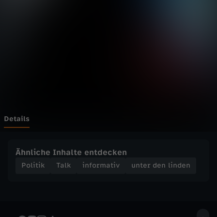
n
Wechseln zu: ZDFheute
l
i
n
d
e
Details
n
Ähnliche Inhalte entdecken
-
Politik
Talk
informativ
unter den linden
I
d