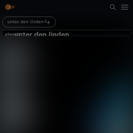
Abspielen
Politikwissenschaftlerin Prof. Ulrike Ackermann
und dem Publizisten Jens Balzer.
unter den linden
Suche
Zurück
unter den linden
u
phoenix
phoenix
Identitätskrise – Kritik an der
Startseite
n
aufgeklärten Gesellschaft
Politik
Talk
informativ
Kategorien
t
Abspielen
e
Kinder
r
Mehr
Live & TV
d
Mein ZDF
e