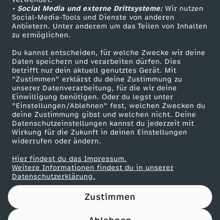
• Social Media und externe Drittsysteme:
r
Wir nutzen
ZDF Unternehmen
Social-Media-Tools und Dienste von anderen
Anbietern. Unter anderem um das Teilen von Inhalten
Karriere
i
zu ermöglichen.
Presseportal
Du kannst entscheiden, für welche Zwecke wir deine
s
ZDF goes Schule
Daten speichern und verarbeiten dürfen. Dies
betrifft nur dein aktuell genutztes Gerät. Mit
Werbefernsehen
"Zustimmen" erklärst du deine Zustimmung zu
e
unserer Datenverarbeitung, für die wir deine
Mainzelmännchen
Einwilligung benötigen. Oder du legst unter
–
"Einstellungen/Ablehnen" fest, welchen Zwecken du
deine Zustimmung gibst und welchen nicht. Deine
Datenschutzeinstellungen kannst du jederzeit mit
K
Wirkung für die Zukunft in deinen Einstellungen
widerrufen oder ändern.
r
Hier findest du das Impressum.
Partner
Weitere Informationen findest du in unserer
i
Datenschutzerklärung.
Zustimmen
t