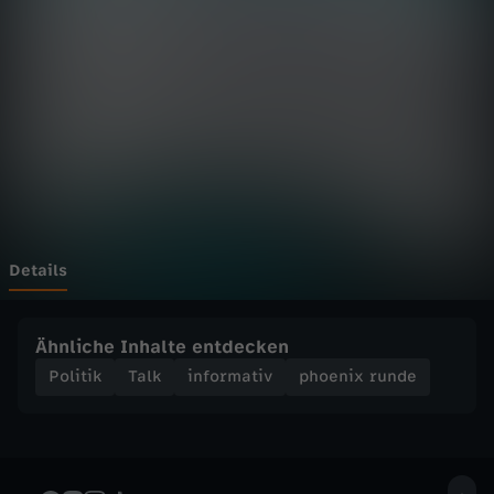
r
u
n
d
e
-
Details
U
Ähnliche Inhalte entdecken
S
Politik
Talk
informativ
phoenix runde
-
A