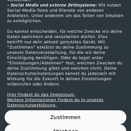
• Social Media und externe Drittsysteme:
V
Wir nutzen
ZDF Unternehmen
Social-Media-Tools und Dienste von anderen
Anbietern. Unter anderem um das Teilen von Inhalten
Karriere
e
zu ermöglichen.
Presseportal
Du kannst entscheiden, für welche Zwecke wir deine
n
ZDF goes Schule
Daten speichern und verarbeiten dürfen. Dies
betrifft nur dein aktuell genutztes Gerät. Mit
Werbefernsehen
"Zustimmen" erklärst du deine Zustimmung zu
e
unserer Datenverarbeitung, für die wir deine
Mainzelmännchen
Einwilligung benötigen. Oder du legst unter
z
"Einstellungen/Ablehnen" fest, welchen Zwecken du
deine Zustimmung gibst und welchen nicht. Deine
Datenschutzeinstellungen kannst du jederzeit mit
u
Wirkung für die Zukunft in deinen Einstellungen
widerrufen oder ändern.
e
Hier findest du das Impressum.
Partner
Weitere Informationen findest du in unserer
l
Datenschutzerklärung.
Zustimmen
a