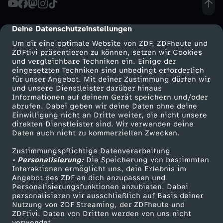
n
Deine Datenschutzeinstellungen
cmp-dialog-description
g
Um dir eine optimale Website von ZDF, ZDFheute und
ZDFtivi präsentieren zu können, setzen wir Cookies
und vergleichbare Techniken ein. Einige der
r
eingesetzten Techniken sind unbedingt erforderlich
für unser Angebot. Mit deiner Zustimmung dürfen wir
Mehr ZDF
Service
und unsere Dienstleister darüber hinaus
i
Informationen auf deinem Gerät speichern und/oder
ZDF-Apps
ZDFmitreden
abrufen. Dabei geben wir deine Daten ohne deine
f
Einwilligung nicht an Dritte weiter, die nicht unsere
Smart TV
Kontakt zum ZDF
direkten Dienstleister sind. Wir verwenden deine
Daten auch nicht zu kommerziellen Zwecken.
ZDFtext
Tickets
f
Zustimmungspflichtige Datenverarbeitung
Livestreams
Zuschauerservice
• Personalisierung:
a
Die Speicherung von bestimmten
Sendungen A-Z
Hilfe
Interaktionen ermöglicht uns, dein Erlebnis im
Angebot des ZDF an dich anzupassen und
TV-Programm
u
Personalisierungsfunktionen anzubieten. Dabei
personalisieren wir ausschließlich auf Basis deiner
Nutzung von ZDF Streaming, der ZDFheute und
f
ZDFtivi. Daten von Dritten werden von uns nicht
Das ZDF
verwendet.