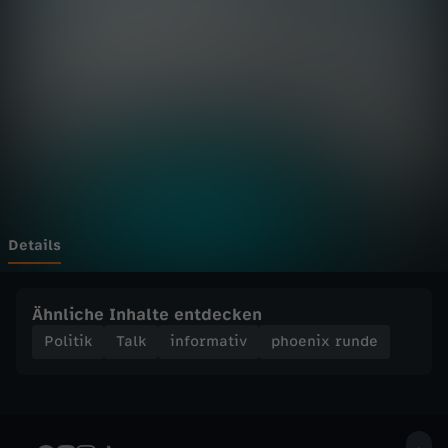
r
u
n
d
e
-
Details
P
Ähnliche Inhalte entdecken
u
Politik
Talk
informativ
phoenix runde
t
i