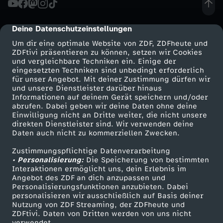
n
Deine Datenschutzeinstellungen
cmp-dialog-description
p
Um dir eine optimale Website von ZDF, ZDFheute und
ZDFtivi präsentieren zu können, setzen wir Cookies
und vergleichbare Techniken ein. Einige der
r
eingesetzten Techniken sind unbedingt erforderlich
für unser Angebot. Mit deiner Zustimmung dürfen wir
Mehr ZDF
Service
und unsere Dienstleister darüber hinaus
o
Informationen auf deinem Gerät speichern und/oder
ZDF-Apps
ZDFmitreden
abrufen. Dabei geben wir deine Daten ohne deine
v
Einwilligung nicht an Dritte weiter, die nicht unsere
Smart TV
Kontakt zum ZDF
direkten Dienstleister sind. Wir verwenden deine
Daten auch nicht zu kommerziellen Zwecken.
ZDFtext
Tickets
o
Zustimmungspflichtige Datenverarbeitung
Livestreams
Zuschauerservice
• Personalisierung:
z
Die Speicherung von bestimmten
Sendungen A-Z
Hilfe
Interaktionen ermöglicht uns, dein Erlebnis im
Angebot des ZDF an dich anzupassen und
TV-Programm
i
Personalisierungsfunktionen anzubieten. Dabei
personalisieren wir ausschließlich auf Basis deiner
Nutzung von ZDF Streaming, der ZDFheute und
e
ZDFtivi. Daten von Dritten werden von uns nicht
Das ZDF
verwendet.