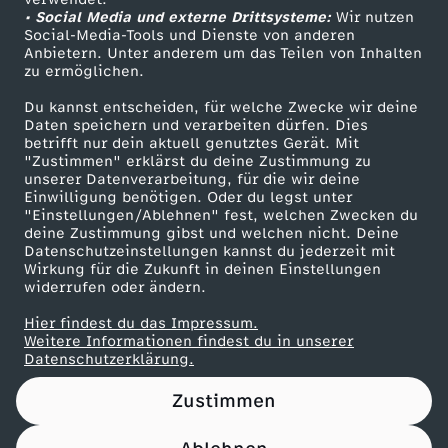
• Social Media und externe Drittsysteme:
r
Wir nutzen
ZDF Unternehmen
Social-Media-Tools und Dienste von anderen
Anbietern. Unter anderem um das Teilen von Inhalten
Karriere
t
zu ermöglichen.
Presseportal
Du kannst entscheiden, für welche Zwecke wir deine
d
ZDF goes Schule
Daten speichern und verarbeiten dürfen. Dies
betrifft nur dein aktuell genutztes Gerät. Mit
Werbefernsehen
"Zustimmen" erklärst du deine Zustimmung zu
i
unserer Datenverarbeitung, für die wir deine
Mainzelmännchen
Einwilligung benötigen. Oder du legst unter
e
"Einstellungen/Ablehnen" fest, welchen Zwecken du
deine Zustimmung gibst und welchen nicht. Deine
Datenschutzeinstellungen kannst du jederzeit mit
N
Wirkung für die Zukunft in deinen Einstellungen
widerrufen oder ändern.
A
Hier findest du das Impressum.
Partner
Weitere Informationen findest du in unserer
T
Datenschutzerklärung.
Zustimmen
O