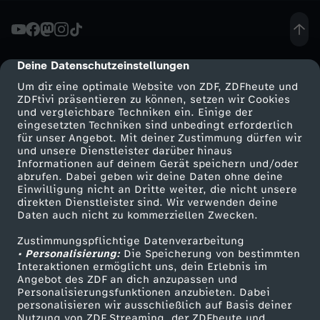
n
d
Deine Datenschutzeinstellungen
cmp-dialog-description
Um dir eine optimale Website von ZDF, ZDFheute und
r
ZDFtivi präsentieren zu können, setzen wir Cookies
und vergleichbare Techniken ein. Einige der
eingesetzten Techniken sind unbedingt erforderlich
i
für unser Angebot. Mit deiner Zustimmung dürfen wir
Mehr ZDF
Service
und unsere Dienstleister darüber hinaus
n
Informationen auf deinem Gerät speichern und/oder
ZDF-Apps
ZDFmitreden
abrufen. Dabei geben wir deine Daten ohne deine
Einwilligung nicht an Dritte weiter, die nicht unsere
m
Smart TV
Kontakt zum ZDF
direkten Dienstleister sind. Wir verwenden deine
Daten auch nicht zu kommerziellen Zwecken.
ZDFtext
Tickets
i
Zustimmungspflichtige Datenverarbeitung
Livestreams
Zuschauerservice
• Personalisierung:
Die Speicherung von bestimmten
t
Sendungen A-Z
Hilfe
Interaktionen ermöglicht uns, dein Erlebnis im
Angebot des ZDF an dich anzupassen und
TV-Programm
Personalisierungsfunktionen anzubieten. Dabei
E
personalisieren wir ausschließlich auf Basis deiner
Nutzung von ZDF Streaming, der ZDFheute und