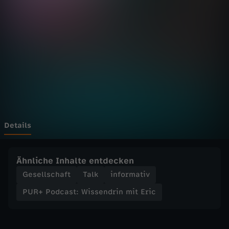
c
a
s
t
:
W
Details
i
Ähnliche Inhalte entdecken
s
Gesellschaft
Talk
informativ
PUR+ Podcast: Wissendrin mit Eric
s
e