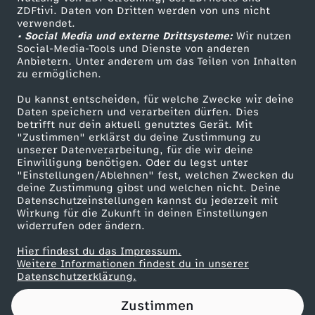
ZDFtivi. Daten von Dritten werden von uns nicht
r
Das ZDF
verwendet.
• Social Media und externe Drittsysteme:
Wir nutzen
ZDF Unternehmen
i
Social-Media-Tools und Dienste von anderen
Anbietern. Unter anderem um das Teilen von Inhalten
Karriere
zu ermöglichen.
c
Presseportal
Du kannst entscheiden, für welche Zwecke wir deine
ZDF goes Schule
Daten speichern und verarbeiten dürfen. Dies
-
betrifft nur dein aktuell genutztes Gerät. Mit
Werbefernsehen
"Zustimmen" erklärst du deine Zustimmung zu
P
unserer Datenverarbeitung, für die wir deine
Mainzelmännchen
Einwilligung benötigen. Oder du legst unter
"Einstellungen/Ablehnen" fest, welchen Zwecken du
o
deine Zustimmung gibst und welchen nicht. Deine
Datenschutzeinstellungen kannst du jederzeit mit
Wirkung für die Zukunft in deinen Einstellungen
d
widerrufen oder ändern.
c
Hier findest du das Impressum.
Partner
Weitere Informationen findest du in unserer
Datenschutzerklärung.
a
Zustimmen