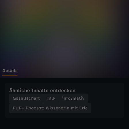
c
a
s
t
:
W
Details
i
Ähnliche Inhalte entdecken
s
Gesellschaft
Talk
informativ
PUR+ Podcast: Wissendrin mit Eric
s
e