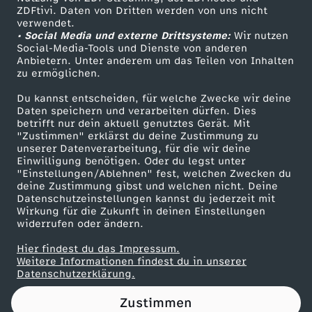
ZDFtivi. Daten von Dritten werden von uns nicht
r
Das ZDF
verwendet.
• Social Media und externe Drittsysteme:
Wir nutzen
ZDF Unternehmen
i
Social-Media-Tools und Dienste von anderen
Anbietern. Unter anderem um das Teilen von Inhalten
Karriere
zu ermöglichen.
c
Presseportal
Du kannst entscheiden, für welche Zwecke wir deine
ZDF goes Schule
Daten speichern und verarbeiten dürfen. Dies
-
betrifft nur dein aktuell genutztes Gerät. Mit
Werbefernsehen
"Zustimmen" erklärst du deine Zustimmung zu
P
unserer Datenverarbeitung, für die wir deine
Mainzelmännchen
Einwilligung benötigen. Oder du legst unter
"Einstellungen/Ablehnen" fest, welchen Zwecken du
o
deine Zustimmung gibst und welchen nicht. Deine
Datenschutzeinstellungen kannst du jederzeit mit
Wirkung für die Zukunft in deinen Einstellungen
d
widerrufen oder ändern.
c
Hier findest du das Impressum.
Partner
Weitere Informationen findest du in unserer
Datenschutzerklärung.
a
Zustimmen