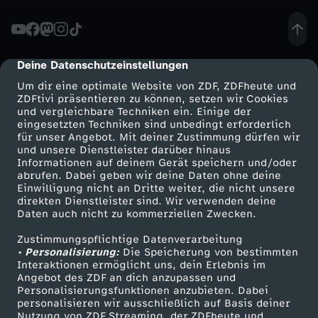
n
d
Deine Datenschutzeinstellungen
cmp-dialog-description
Um dir eine optimale Website von ZDF, ZDFheute und
r
ZDFtivi präsentieren zu können, setzen wir Cookies
und vergleichbare Techniken ein. Einige der
eingesetzten Techniken sind unbedingt erforderlich
i
für unser Angebot. Mit deiner Zustimmung dürfen wir
Mehr ZDF
Service
und unsere Dienstleister darüber hinaus
n
Informationen auf deinem Gerät speichern und/oder
ZDF-Apps
ZDFmitreden
abrufen. Dabei geben wir deine Daten ohne deine
Einwilligung nicht an Dritte weiter, die nicht unsere
m
Smart TV
Kontakt zum ZDF
direkten Dienstleister sind. Wir verwenden deine
Daten auch nicht zu kommerziellen Zwecken.
ZDFtext
Tickets
i
Zustimmungspflichtige Datenverarbeitung
Livestreams
Zuschauerservice
• Personalisierung:
Die Speicherung von bestimmten
t
Sendungen A-Z
Hilfe
Interaktionen ermöglicht uns, dein Erlebnis im
Angebot des ZDF an dich anzupassen und
TV-Programm
Personalisierungsfunktionen anzubieten. Dabei
E
personalisieren wir ausschließlich auf Basis deiner
Nutzung von ZDF Streaming, der ZDFheute und