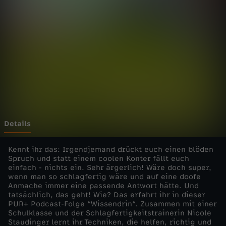
c
a
s
t
:
W
Details
i
Kennt ihr das: Irgendjemand drückt euch einen blöden
Spruch und statt einem coolen Konter fällt euch
einfach - nichts ein. Sehr ärgerlich! Wäre doch super,
s
wenn man so schlagfertig wäre und auf eine doofe
Anmache immer eine passende Antwort hätte. Und
s
tatsächlich, das geht! Wie? Das erfahrt ihr in dieser
PUR+ Podcast-Folge “Wissendrin“. Zusammen mit einer
Schulklasse und der Schlagfertigkeitstrainerin Nicole
e
Staudinger lernt ihr Techniken, die helfen, richtig und