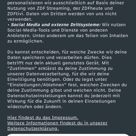
s
personalisieren wir ausschließlich auf Basis deiner
Nutzung von ZDF Streaming, der ZDFheute und
ZDFtivi. Daten von Dritten werden von uns nicht
t
Das ZDF
verwendet.
• Social Media und externe Drittsysteme:
Wir nutzen
ZDF Unternehmen
:
Social-Media-Tools und Dienste von anderen
Anbietern. Unter anderem um das Teilen von Inhalten
Karriere
zu ermöglichen.
S
Presseportal
Du kannst entscheiden, für welche Zwecke wir deine
ZDF goes Schule
Daten speichern und verarbeiten dürfen. Dies
c
betrifft nur dein aktuell genutztes Gerät. Mit
Werbefernsehen
"Zustimmen" erklärst du deine Zustimmung zu
h
unserer Datenverarbeitung, für die wir deine
Mainzelmännchen
Einwilligung benötigen. Oder du legst unter
"Einstellungen/Ablehnen" fest, welchen Zwecken du
l
deine Zustimmung gibst und welchen nicht. Deine
Datenschutzeinstellungen kannst du jederzeit mit
Wirkung für die Zukunft in deinen Einstellungen
a
widerrufen oder ändern.
g
Hier findest du das Impressum.
Partner
Weitere Informationen findest du in unserer
Datenschutzerklärung.
f