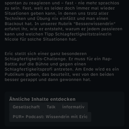
spontan zu reagieren und – fast - nie mehr sprachlos
zu sein. Fast, weil es leider doch immer mal wieder
n
Situationen geben kann, in denen uns trotz aller
Techniken und Übung nix einfällt und man einen
d
Blackout hat. In unserer Rubrik “Besserwissendrin“
erfahrt ihr, wie er entsteht, warum er jedem passieren
kann und welchen Tipp Schlagfertigkeitstrainerin
r
Nicole für solche Situationen hat.
i
Eric stellt sich einer ganz besonderen
Schlagfertigkeits-Challenge. Er muss für ein Rap-
Battle auf die Bühne und gegen einen
n
Schlagfertigkeitsprofi antreten. Am Ende wird es ein
Publikum geben, das beurteilt, wer von den beiden
m
besser gerappt und dann gewonnen hat.
i
Ähnliche Inhalte entdecken
t
Gesellschaft
Talk
informativ
PUR+ Podcast: Wissendrin mit Eric
E