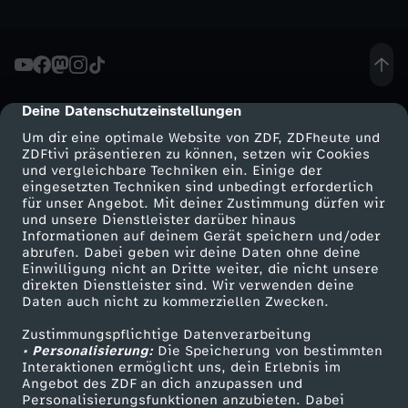
r
i
c
Deine Datenschutzeinstellungen
cmp-dialog-description
Um dir eine optimale Website von ZDF, ZDFheute und
-
ZDFtivi präsentieren zu können, setzen wir Cookies
und vergleichbare Techniken ein. Einige der
eingesetzten Techniken sind unbedingt erforderlich
P
für unser Angebot. Mit deiner Zustimmung dürfen wir
Mehr ZDF
Service
und unsere Dienstleister darüber hinaus
o
Informationen auf deinem Gerät speichern und/oder
ZDF-Apps
ZDFmitreden
abrufen. Dabei geben wir deine Daten ohne deine
Einwilligung nicht an Dritte weiter, die nicht unsere
Smart TV
Kontakt zum ZDF
d
direkten Dienstleister sind. Wir verwenden deine
Daten auch nicht zu kommerziellen Zwecken.
ZDFtext
Tickets
c
Zustimmungspflichtige Datenverarbeitung
Livestreams
Zuschauerservice
• Personalisierung:
Die Speicherung von bestimmten
Sendungen A-Z
Hilfe
a
Interaktionen ermöglicht uns, dein Erlebnis im
Angebot des ZDF an dich anzupassen und
TV-Programm
Personalisierungsfunktionen anzubieten. Dabei