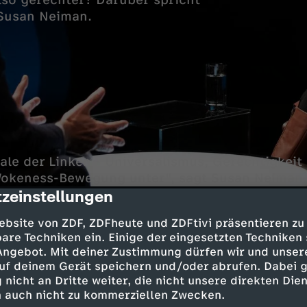
r? Darüber spricht
 Susan Neiman.
ale der Linken - Universalismus, Gerechtigkeit 
Wokeness-Bewegung unter", sagt Susan Neiman,
zeinstellungen
 in Potsdam. An die Stelle des Verbindenden un
cription
das Unterscheidende.
ebsite von ZDF, ZDFheute und ZDFtivi präsentieren zu
are Techniken ein. Einige der eingesetzten Techniken
 Angebot. Mit deiner Zustimmung dürfen wir und unser
hen für edle Ziele?
uf deinem Gerät speichern und/oder abrufen. Dabei 
 nicht an Dritte weiter, die nicht unsere direkten Dien
die Wokeness-Bewegung als Reaktion auf die Po
 auch nicht zu kommerziellen Zwecken.