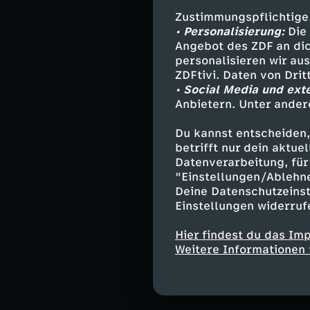
gegen Schwarze 
Zustimmungspflichtige
unterschiedlich
• Personalisierung:
Die 
auch durch gezi
Angebot des ZDF an dic
Organisationen 
personalisieren wir au
ZDFtivi. Daten von Dri
"Aktiv gegen Un
• Social Media und ext
sehr zu begrüße
Anbietern. Unter ander
ausschließlich 
Du kannst entscheiden,
Behinderung bez
betrifft nur dein aktu
Identitätspolit
Datenverarbeitung, für 
äußerliche Mer
"Einstellungen/Ablehn
Tribalismus sei 
Deine Datenschutzeinst
Einstellungen widerruf
Verbindet die W
Hier findest du das Im
falschen Mensch
Weitere Informationen 
heterogene Bewe
methodisch oft 
Demokratie?