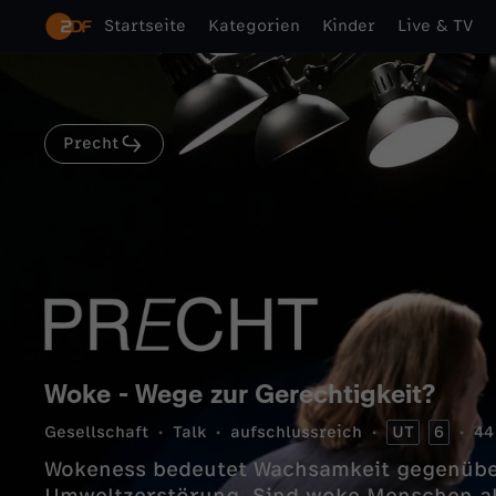
Startseite
Kategorien
Kinder
Live & TV
Precht
Woke - Wege zur Gerechtigkeit?
Gesellschaft
Talk
aufschlussreich
UT
6
44
Wokeness bedeutet Wachsamkeit gegenübe