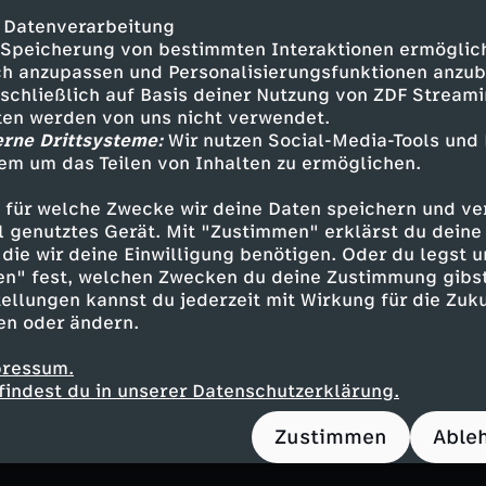
in den USA seit 2014. Später weitete sie sich 
 Datenverarbeitung
e Gruppen aus. Sie agiert vor allem über sozia
Speicherung von bestimmten Interaktionen ermöglicht
elte Cancel-Culture-Aktionen, bei denen Perso
h anzupassen und Personalisierungsfunktionen anzub
gezielt ausgegrenzt oder boykottiert werden so
sschließlich auf Basis deiner Nutzung von ZDF Stream
tten werden von uns nicht verwendet.
gerechtigkeiten oder Rassismus vorzugehen, se
erne Drittsysteme:
Wir nutzen Social-Media-Tools und
n," so Susan Neiman weiter. Indem man sich d
em um das Teilen von Inhalten zu ermöglichen.
auf körperliche Identitätsmerkmale wie Rasse,
 für welche Zwecke wir deine Daten speichern und ver
iehe, sei diese kritische Position kaum mehr v
ell genutztes Gerät. Mit "Zustimmen" erklärst du dein
ik rechter Strömungen zu unterscheiden. Auch 
die wir deine Einwilligung benötigen. Oder du legst u
kmale und nicht um die Rechte des Menschen a
en" fest, welchen Zwecken du deine Zustimmung gibst
weder nur links noch sei er ungefährlich.
ellungen kannst du jederzeit mit Wirkung für die Zuku
en oder ändern.
okeness-Bewegung ihre edlen Ziele tatsächlich
pressum.
enbild, wie Neiman meint? Wie wurde es möglic
findest du in unserer Datenschutzerklärung.
gung so viel Einfluss erlangen konnte? Und wa
rigoroses Vorgehen für die Debattenkultur und 
Zustimmen
Able