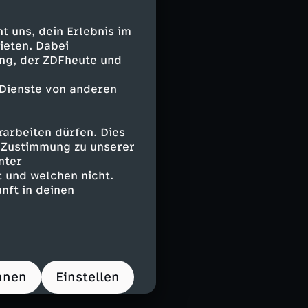
auf ganz
le Medien, aber
 uns, dein Erlebnis im
nen oder
ieten. Dabei
llen.
ing, der ZDFheute und
i natürlich
 Dienste von anderen
abei aber
 Geschlecht oder
arbeiten dürfen. Dies
on der
e Zustimmung zu unserer
dort gehe es um
nter
llgemein.
 und welchen nicht.
nft in deinen
 mit dem
h, dass eine so
s bedeutet ihr
damit für die
hnen
Einstellen