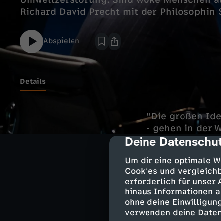
Umweltzerstörung. Sind woke Menschen also gerechte
Richard David Precht mit der Philosophin
Abspielen
Details
"Die großen Ide
- gehen in der 
Deine Datenschut
Einstein Forums
cmp-dialog-des
Menschen tritt 
Um dir eine optimale W
Cookies und vergleichb
erforderlich für unser
Rigoros vorge
hinaus Informationen a
ohne deine Einwilligung
Entstanden ist 
verwenden deine Daten