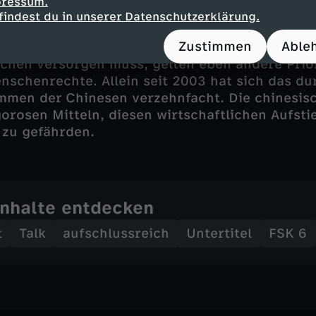
pressum.
h jedoch – anders als der Westen – nicht im Ka
findest du in unserer Datenschutzerklärung.
 Autokratien, sondern als Aufsteiger – und im
Zustimmen
Able
 Mächten des Westens, so Frank Sieren. Für ein 
chen versorgen muss, gelten eben andere Prior
schenrechte. Allein seit 2003 hat sich das du
mmen der Chinesen verzehnfacht. Die chinesis
gorosen Mitteln, diesen wirtschaftlichen Aufsti
 zu gefährden.
Inhalte entdecken
t
Talk
aufschlussreich
Untertitel
FSK 6