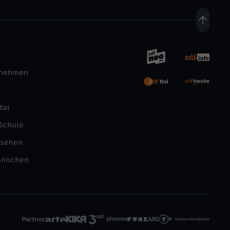
rnehmen
tal
Schule
nsehen
ännchen
Partner