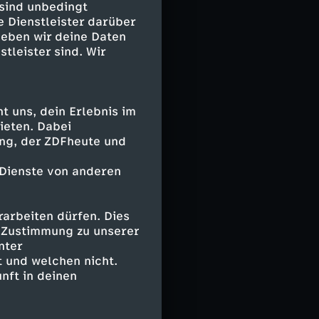
ndert. Die
 sind unbedingt
 Adels nicht
e Dienstleister darüber
geben wir deine Daten
te die Mehrheit
stleister sind. Wir
bene der
na umgehen? Auf
 uns, dein Erlebnis im
ste
ieten. Dabei
eitete
ing, der ZDFheute und
enrechte
 Dienste von anderen
heimische
uren, die
tsstaatlichkeit
arbeiten dürfen. Dies
e Zustimmung zu unserer
nter
 und welchen nicht.
nft in deinen