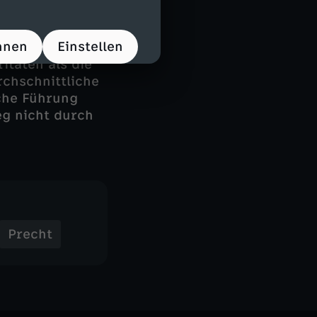
mpf zwischen
 Wettkampf mit
hnen
Einstellen
Land, das 1,4
itäten als die
rchschnittliche
che Führung
eg nicht durch
Precht