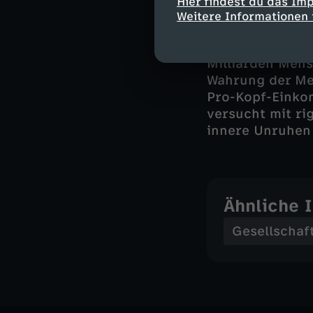
Hier findest du das Im
China sieht sic
Weitere Informationen 
Demokratien und
den etablierten
Milliarden Mens
Wahrung der Men
Pro-Kopf-Einko
versucht mit ri
innere Unruhen
Ähnliche 
Gesellschaf