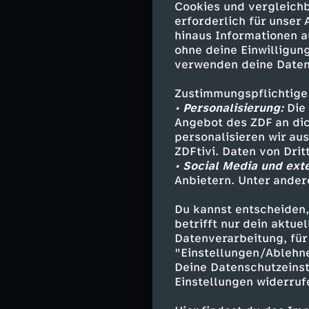
Parallele zur Ü
Cookies und vergleichb
Mehrheit der Bü
erforderlich für unser
hinaus Informationen a
mehr die Spielr
ohne deine Einwilligung
der Weltbevölke
verwenden deine Daten
Hegemonie des 
Zustimmungspflichtige
Doch wie soll 
• Personalisierung:
Die 
der einen Seite
Angebot des ZDF an dic
Handelspartner,
personalisieren wir au
ZDFtivi. Daten von Dri
Außenpolitik, d
• Social Media und ext
konfrontiert. K
Anbietern. Unter ander
Infrastruktur z
Drohungen gege
Du kannst entscheiden,
anprangern?
betrifft nur dein aktu
Datenverarbeitung, für 
"Einstellungen/Ablehn
Deine Datenschutzeinst
Einstellungen widerruf
Pseudokommun