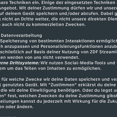
berwindung der Adelsgesellschaft im 19. Jahrhu
are Techniken ein. Einige der eingesetzten Techniken
rger wollte sich damals von der Minderheit des
 Angebot. Mit deiner Zustimmung dürfen wir und unser
uf deinem Gerät speichern und/oder abrufen. Dabei 
egeln diktieren lassen. Ebenso weigert sich heu
 nicht an Dritte weiter, die nicht unsere direkten Dien
rung – allen voran China –, sich auf globaler E
 auch nicht zu kommerziellen Zwecken.
Westens weiter unterzuordnen.
 Datenverarbeitung
Deutschland mit einem immer mächtigeren Chi
Speicherung von bestimmten Interaktionen ermöglicht
 ist die Volksrepublik nach den USA der wichtig
h anzupassen und Personalisierungsfunktionen anzub
 auf der anderen Seite erfordert eine wertegel
sschließlich auf Basis deiner Nutzung von ZDF Stream
tten werden von uns nicht verwendet.
ass man Peking mit der Verletzung der Mensch
erne Drittsysteme:
Wir nutzen Social-Media-Tools und
ann man Milliardeninvestitionen Chinas in die 
em um das Teilen von Inhalten zu ermöglichen.
ulassen und gleichzeitig die Verfolgung der Uig
n Taiwan und den gravierenden Mangel an Rech
 für welche Zwecke wir deine Daten speichern und ver
ell genutztes Gerät. Mit "Zustimmen" erklärst du dein
die wir deine Einwilligung benötigen. Oder du legst u
en" fest, welchen Zwecken du deine Zustimmung gibst
ellungen kannst du jederzeit mit Wirkung für die Zuku
en oder ändern.
istischer Turbokapitalismus