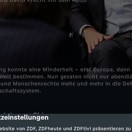
ard David Precht mit dem Autor
g konnte eine Minderheit – erst Europa, dann 
 Welt bestimmen. Nun geraten nicht nur abendl
 und Menschenrechte mehr und mehr in die Def
schaftssystem.
chtigeres China
zeinstellungen
cription
eht in der gegenwärtigen politischen Weltlage e
ebsite von ZDF, ZDFheute und ZDFtivi präsentieren zu