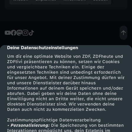
r
s
p
Deine Datenschutzeinstellungen
cmp-dialog-description
r
Um dir eine optimale Website von ZDF, ZDFheute und
ZDFtivi präsentieren zu können, setzen wir Cookies
u
und vergleichbare Techniken ein. Einige der
eingesetzten Techniken sind unbedingt erforderlich
für unser Angebot. Mit deiner Zustimmung dürfen wir
n
Mehr ZDF
Service
und unsere Dienstleister darüber hinaus
Informationen auf deinem Gerät speichern und/oder
ZDF-Apps
ZDFmitreden
abrufen. Dabei geben wir deine Daten ohne deine
g
Einwilligung nicht an Dritte weiter, die nicht unsere
Smart TV
Kontakt zum ZDF
direkten Dienstleister sind. Wir verwenden deine
d
Daten auch nicht zu kommerziellen Zwecken.
ZDFtext
Tickets
Zustimmungspflichtige Datenverarbeitung
Livestreams
Zuschauerservice
e
• Personalisierung:
Die Speicherung von bestimmten
Sendungen A-Z
Hilfe
Interaktionen ermöglicht uns, dein Erlebnis im