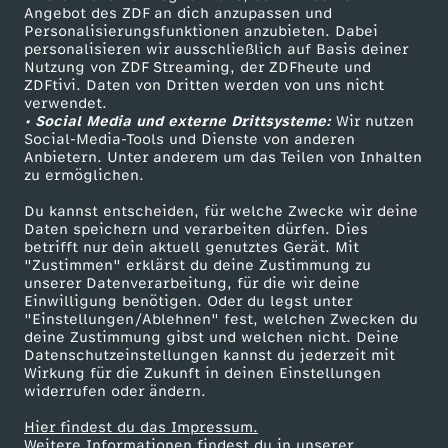
Angebot des ZDF an dich anzupassen und
s
TV-Programm
Personalisierungsfunktionen anzubieten. Dabei
personalisieren wir ausschließlich auf Basis deiner
D
Nutzung von ZDF Streaming, der ZDFheute und
ZDFtivi. Daten von Dritten werden von uns nicht
Das ZDF
verwendet.
e
• Social Media und externe Drittsysteme:
Wir nutzen
ZDF Unternehmen
Social-Media-Tools und Dienste von anderen
Anbietern. Unter anderem um das Teilen von Inhalten
Karriere
n
zu ermöglichen.
Presseportal
k
Du kannst entscheiden, für welche Zwecke wir deine
ZDF goes Schule
Daten speichern und verarbeiten dürfen. Dies
betrifft nur dein aktuell genutztes Gerät. Mit
Werbefernsehen
e
"Zustimmen" erklärst du deine Zustimmung zu
unserer Datenverarbeitung, für die wir deine
Mainzelmännchen
Einwilligung benötigen. Oder du legst unter
n
"Einstellungen/Ablehnen" fest, welchen Zwecken du
deine Zustimmung gibst und welchen nicht. Deine
s
Datenschutzeinstellungen kannst du jederzeit mit
Wirkung für die Zukunft in deinen Einstellungen
widerrufen oder ändern.
Hier findest du das Impressum.
Partner
Weitere Informationen findest du in unserer