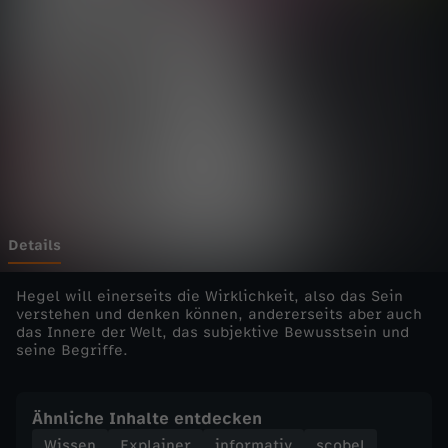
H
e
g
e
l
-
Details
D
Hegel will einerseits die Wirklichkeit, also das Sein
verstehen und denken können, andererseits aber auch
das Innere der Welt, das subjektive Bewusstsein und
e
seine Begriffe.
r
Ähnliche Inhalte entdecken
U
Wissen
Explainer
informativ
scobel