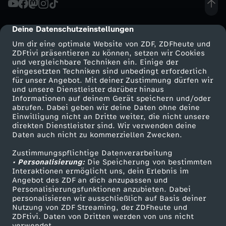
e
Deine Datenschutzeinstellungen
cmp-dialog-description
i
Um dir eine optimale Website von ZDF, ZDFheute und
ZDFtivi präsentieren zu können, setzen wir Cookies
und vergleichbare Techniken ein. Einige der
t
eingesetzten Techniken sind unbedingt erforderlich
für unser Angebot. Mit deiner Zustimmung dürfen wir
Mehr ZDF
Service
und unsere Dienstleister darüber hinaus
k
Informationen auf deinem Gerät speichern und/oder
ZDF-Apps
ZDFmitreden
abrufen. Dabei geben wir deine Daten ohne deine
u
Einwilligung nicht an Dritte weiter, die nicht unsere
Smart TV
Kontakt zum ZDF
direkten Dienstleister sind. Wir verwenden deine
Daten auch nicht zu kommerziellen Zwecken.
ZDFtext
Tickets
l
Zustimmungspflichtige Datenverarbeitung
Livestreams
Zuschauerservice
• Personalisierung:
t
Die Speicherung von bestimmten
Sendungen A-Z
Hilfe
Interaktionen ermöglicht uns, dein Erlebnis im
Angebot des ZDF an dich anzupassen und
TV-Programm
u
Personalisierungsfunktionen anzubieten. Dabei
personalisieren wir ausschließlich auf Basis deiner
Nutzung von ZDF Streaming, der ZDFheute und
r
ZDFtivi. Daten von Dritten werden von uns nicht
Das ZDF
verwendet.