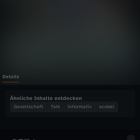
s
c
o
b
e
l
Details
-
Ähnliche Inhalte entdecken
S
Gesellschaft
Talk
informativ
scobel
t
r