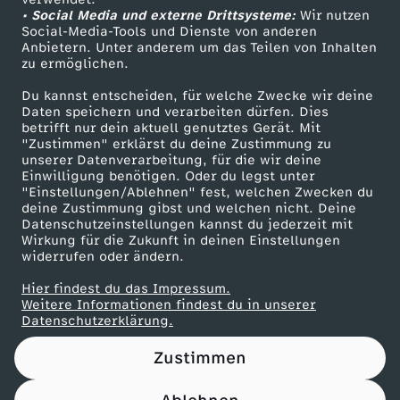
• Social Media und externe Drittsysteme:
z
Wir nutzen
ZDF Unternehmen
Social-Media-Tools und Dienste von anderen
Anbietern. Unter anderem um das Teilen von Inhalten
Karriere
w
zu ermöglichen.
Presseportal
Du kannst entscheiden, für welche Zwecke wir deine
i
ZDF goes Schule
Daten speichern und verarbeiten dürfen. Dies
betrifft nur dein aktuell genutztes Gerät. Mit
Werbefernsehen
"Zustimmen" erklärst du deine Zustimmung zu
s
unserer Datenverarbeitung, für die wir deine
Mainzelmännchen
Einwilligung benötigen. Oder du legst unter
c
"Einstellungen/Ablehnen" fest, welchen Zwecken du
deine Zustimmung gibst und welchen nicht. Deine
Datenschutzeinstellungen kannst du jederzeit mit
h
Wirkung für die Zukunft in deinen Einstellungen
widerrufen oder ändern.
e
Hier findest du das Impressum.
Partner
Weitere Informationen findest du in unserer
n
Datenschutzerklärung.
Zustimmen
Z