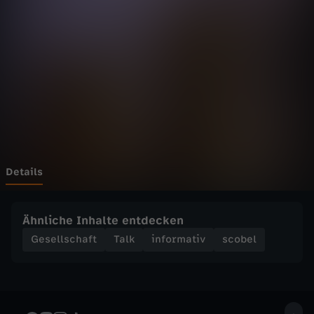
W
e
g
e
a
u
Details
s
Ähnliche Inhalte entdecken
d
Gesellschaft
Talk
informativ
scobel
e
r