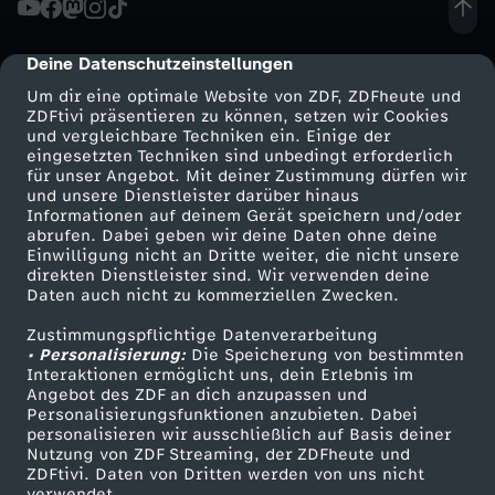
S
Deine Datenschutzeinstellungen
cmp-dialog-description
c
Um dir eine optimale Website von ZDF, ZDFheute und
ZDFtivi präsentieren zu können, setzen wir Cookies
und vergleichbare Techniken ein. Einige der
h
eingesetzten Techniken sind unbedingt erforderlich
für unser Angebot. Mit deiner Zustimmung dürfen wir
Mehr ZDF
Service
und unsere Dienstleister darüber hinaus
u
Informationen auf deinem Gerät speichern und/oder
ZDF-Apps
ZDFmitreden
abrufen. Dabei geben wir deine Daten ohne deine
l
Einwilligung nicht an Dritte weiter, die nicht unsere
Smart TV
Kontakt zum ZDF
direkten Dienstleister sind. Wir verwenden deine
Daten auch nicht zu kommerziellen Zwecken.
ZDFtext
Tickets
d
Zustimmungspflichtige Datenverarbeitung
Livestreams
Zuschauerservice
• Personalisierung:
e
Die Speicherung von bestimmten
Sendungen A-Z
Hilfe
Interaktionen ermöglicht uns, dein Erlebnis im
Angebot des ZDF an dich anzupassen und
TV-Programm
n
Personalisierungsfunktionen anzubieten. Dabei
personalisieren wir ausschließlich auf Basis deiner
Nutzung von ZDF Streaming, der ZDFheute und
k
ZDFtivi. Daten von Dritten werden von uns nicht
Das ZDF
verwendet.