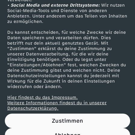
• Social Media und externe Drittsysteme:
r
Wir nutzen
ZDF Unternehmen
Social-Media-Tools und Dienste von anderen
Anbietern. Unter anderem um das Teilen von Inhalten
Karriere
i
zu ermöglichen.
Presseportal
Du kannst entscheiden, für welche Zwecke wir deine
s
ZDF goes Schule
Daten speichern und verarbeiten dürfen. Dies
betrifft nur dein aktuell genutztes Gerät. Mit
Werbefernsehen
"Zustimmen" erklärst du deine Zustimmung zu
e
unserer Datenverarbeitung, für die wir deine
Mainzelmännchen
Einwilligung benötigen. Oder du legst unter
"Einstellungen/Ablehnen" fest, welchen Zwecken du
deine Zustimmung gibst und welchen nicht. Deine
Datenschutzeinstellungen kannst du jederzeit mit
Wirkung für die Zukunft in deinen Einstellungen
widerrufen oder ändern.
Hier findest du das Impressum.
Partner
Weitere Informationen findest du in unserer
Datenschutzerklärung.
Zustimmen