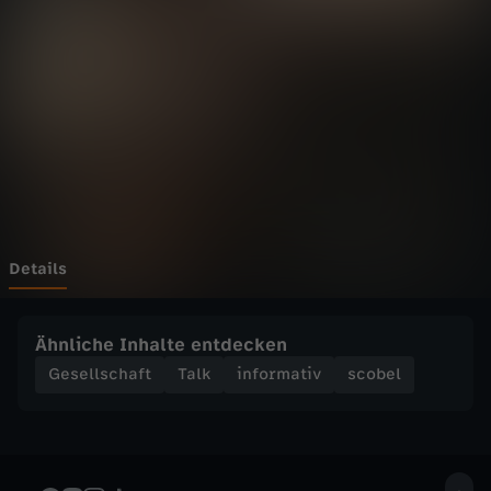
G
e
m
e
i
n
Details
w
Ähnliche Inhalte entdecken
o
Gesellschaft
Talk
informativ
scobel
h
l