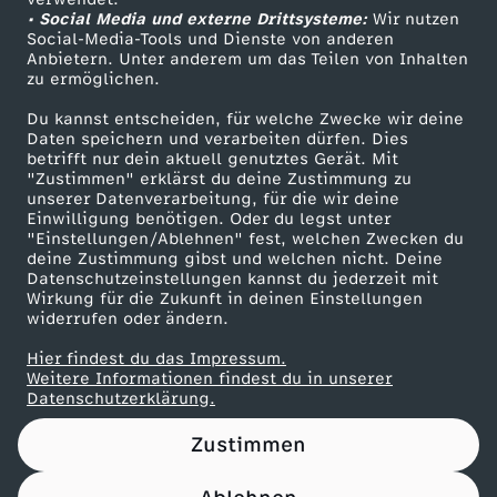
• Social Media und externe Drittsysteme:
Wir nutzen
ZDF Unternehmen
Social-Media-Tools und Dienste von anderen
Anbietern. Unter anderem um das Teilen von Inhalten
Karriere
zu ermöglichen.
Presseportal
Du kannst entscheiden, für welche Zwecke wir deine
ZDF goes Schule
Daten speichern und verarbeiten dürfen. Dies
betrifft nur dein aktuell genutztes Gerät. Mit
Werbefernsehen
"Zustimmen" erklärst du deine Zustimmung zu
unserer Datenverarbeitung, für die wir deine
Mainzelmännchen
Einwilligung benötigen. Oder du legst unter
"Einstellungen/Ablehnen" fest, welchen Zwecken du
deine Zustimmung gibst und welchen nicht. Deine
Datenschutzeinstellungen kannst du jederzeit mit
Wirkung für die Zukunft in deinen Einstellungen
widerrufen oder ändern.
Hier findest du das Impressum.
Partner
Weitere Informationen findest du in unserer
Datenschutzerklärung.
Zustimmen