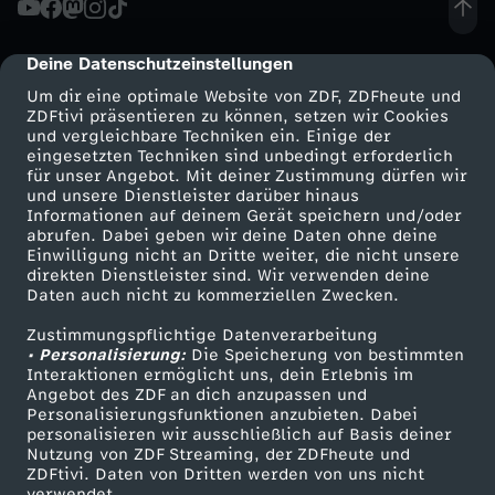
a
Deine Datenschutzeinstellungen
cmp-dialog-description
m
Um dir eine optimale Website von ZDF, ZDFheute und
ZDFtivi präsentieren zu können, setzen wir Cookies
und vergleichbare Techniken ein. Einige der
E
eingesetzten Techniken sind unbedingt erforderlich
für unser Angebot. Mit deiner Zustimmung dürfen wir
Mehr ZDF
Service
und unsere Dienstleister darüber hinaus
n
Informationen auf deinem Gerät speichern und/oder
ZDF-Apps
ZDFmitreden
abrufen. Dabei geben wir deine Daten ohne deine
d
Einwilligung nicht an Dritte weiter, die nicht unsere
Smart TV
Kontakt zum ZDF
direkten Dienstleister sind. Wir verwenden deine
Daten auch nicht zu kommerziellen Zwecken.
ZDFtext
Tickets
e
Zustimmungspflichtige Datenverarbeitung
Livestreams
Zuschauerservice
• Personalisierung:
Die Speicherung von bestimmten
Sendungen A-Z
Hilfe
Interaktionen ermöglicht uns, dein Erlebnis im
Angebot des ZDF an dich anzupassen und
TV-Programm
Personalisierungsfunktionen anzubieten. Dabei
personalisieren wir ausschließlich auf Basis deiner
Nutzung von ZDF Streaming, der ZDFheute und
ZDFtivi. Daten von Dritten werden von uns nicht
Das ZDF
verwendet.