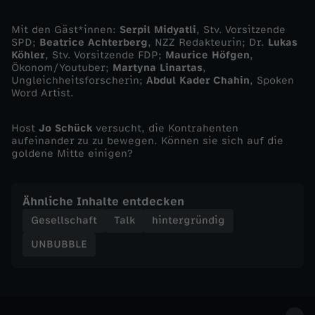
r
Mit den Gäst*innen:
Serpil Midyatli
, Stv. Vorsitzende
SPD;
Beatrice Achterberg
, NZZ Redakteurin; Dr.
Lukas
Köhler
, Stv. Vorsitzende FDP;
Maurice Höfgen
,
e
Ökonom/Youtuber;
Martyna Linartas
,
Ungleichheitsforscherin;
Abdul Kader Chahin
, Spoken
n
Word Artist.
d
Host
Jo Schück
versucht, die Kontrahenten
aufeinander zu zu bewegen. Können sie sich auf die
goldene Mitte einigen?
e
P
Ähnliche Inhalte entdecken
Gesellschaft
Talk
hintergründig
r
UNBUBBLE
e
i