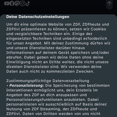
s
Deine Datenschutzeinstellungen
cmp-dialog-description
e
Um dir eine optimale Website von ZDF, ZDFheute und
ZDFtivi präsentieren zu können, setzen wir Cookies
:
und vergleichbare Techniken ein. Einige der
eingesetzten Techniken sind unbedingt erforderlich
G
für unser Angebot. Mit deiner Zustimmung dürfen wir
Mehr ZDF
Service
und unsere Dienstleister darüber hinaus
Informationen auf deinem Gerät speichern und/oder
e
ZDF-Apps
ZDFmitreden
abrufen. Dabei geben wir deine Daten ohne deine
Einwilligung nicht an Dritte weiter, die nicht unsere
Smart TV
Kontakt zum ZDF
direkten Dienstleister sind. Wir verwenden deine
h
Daten auch nicht zu kommerziellen Zwecken.
ZDFtext
Tickets
e
Zustimmungspflichtige Datenverarbeitung
Livestreams
Zuschauerservice
• Personalisierung:
Die Speicherung von bestimmten
Sendungen A-Z
Hilfe
Interaktionen ermöglicht uns, dein Erlebnis im
n
Angebot des ZDF an dich anzupassen und
TV-Programm
Personalisierungsfunktionen anzubieten. Dabei
personalisieren wir ausschließlich auf Basis deiner
d
Nutzung von ZDF Streaming, der ZDFheute und
ZDFtivi. Daten von Dritten werden von uns nicht
Das ZDF