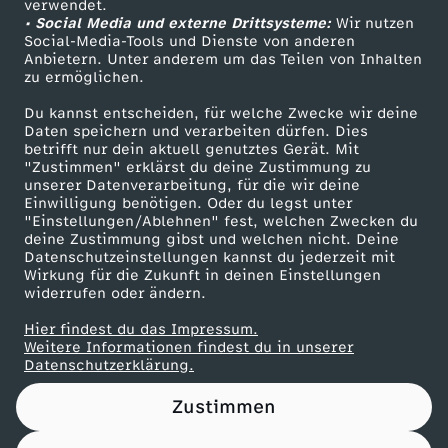
i
verwendet.
• Social Media und externe Drittsysteme:
Wir nutzen
ZDF Unternehmen
Social-Media-Tools und Dienste von anderen
e
Anbietern. Unter anderem um das Teilen von Inhalten
Karriere
zu ermöglichen.
Presseportal
E
Du kannst entscheiden, für welche Zwecke wir deine
ZDF goes Schule
Daten speichern und verarbeiten dürfen. Dies
n
betrifft nur dein aktuell genutztes Gerät. Mit
Werbefernsehen
"Zustimmen" erklärst du deine Zustimmung zu
unserer Datenverarbeitung, für die wir deine
Mainzelmännchen
t
Einwilligung benötigen. Oder du legst unter
"Einstellungen/Ablehnen" fest, welchen Zwecken du
deine Zustimmung gibst und welchen nicht. Deine
l
Datenschutzeinstellungen kannst du jederzeit mit
Wirkung für die Zukunft in deinen Einstellungen
a
widerrufen oder ändern.
Hier findest du das Impressum.
s
Partner
Weitere Informationen findest du in unserer
Datenschutzerklärung.
t
Zustimmen
u