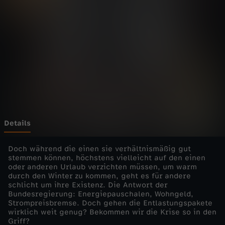
E
-
E
x
p
l
Details
o
Doch während die einen sie verhältnismäßig gut
stemmen können, höchstens vielleicht auf den einen
oder anderen Urlaub verzichten müssen, um warm
d
durch den Winter zu kommen, geht es für andere
schlicht um ihre Existenz. Die Antwort der
i
Bundesregierung: Energiepauschalen, Wohngeld,
Strompreisbremse. Doch gehen die Entlastungspakete
wirklich weit genug? Bekommen wir die Krise so in den
e
Griff?