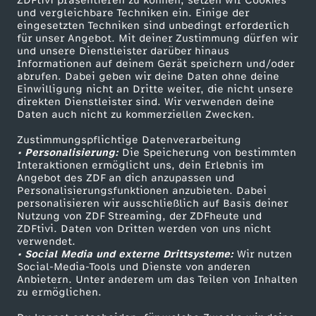
ZDFtivi präsentieren zu können, setzen wir Cookies
und vergleichbare Techniken ein. Einige der
eingesetzten Techniken sind unbedingt erforderlich
für unser Angebot. Mit deiner Zustimmung dürfen wir
Mehr ZDF
Service
und unsere Dienstleister darüber hinaus
Informationen auf deinem Gerät speichern und/oder
ZDF-Apps
ZDFmitreden
abrufen. Dabei geben wir deine Daten ohne deine
Einwilligung nicht an Dritte weiter, die nicht unsere
Smart TV
Kontakt zum ZDF
direkten Dienstleister sind. Wir verwenden deine
Daten auch nicht zu kommerziellen Zwecken.
ZDFtext
Tickets
Zustimmungspflichtige Datenverarbeitung
Livestreams
Zuschauerservice
• Personalisierung:
Die Speicherung von bestimmten
Sendungen A-Z
Hilfe
Interaktionen ermöglicht uns, dein Erlebnis im
Angebot des ZDF an dich anzupassen und
TV-Programm
Personalisierungsfunktionen anzubieten. Dabei
personalisieren wir ausschließlich auf Basis deiner
Nutzung von ZDF Streaming, der ZDFheute und
ZDFtivi. Daten von Dritten werden von uns nicht
Das ZDF
verwendet.
• Social Media und externe Drittsysteme:
Wir nutzen
ZDF Unternehmen
Social-Media-Tools und Dienste von anderen
Anbietern. Unter anderem um das Teilen von Inhalten
Karriere
zu ermöglichen.
Presseportal