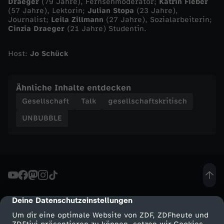
Draeger
(79 Jahre), Fernsehmoderator;
Katrin Fieber
i
(57 Jahre), Lektorin;
Julian Stopa
(23 Jahre),
Journalist;
Leila Zillmann
(27 Jahre), Sozialarbeiterin;
Cinzia Draeger
(21 Jahre) Studentin.
k
Host:
Jo Schück
t
Ähnliche Inhalte entdecken
Gesellschaft
Talk
gesellschaftskritisch
UNBUBBLE
Deine Datenschutzeinstellungen
cmp-dialog-description
Um dir eine optimale Website von ZDF, ZDFheute und