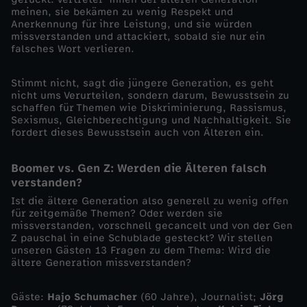
meinen, sie bekämen zu wenig Respekt und
o
Anerkennung für ihre Leistung, und sie würden
missverstanden und attackiert, sobald sie nur ein
falsches Wort verlieren.
n
Stimmt nicht, sagt die jüngere Generation, es geht
e
nicht ums Verurteilen, sondern darum, Bewusstsein zu
schaffen für Themen wie Diskriminierung, Rassismus,
Sexismus, Gleichberechtigung und Nachhaltigkeit. Sie
n
fordert dieses Bewusstsein auch von Älteren ein.
k
Boomer vs. Gen Z: Werden die Älteren falsch
verstanden?
o
Ist die ältere Generation also generell zu wenig offen
für zeitgemäße Themen? Oder werden sie
n
missverstanden, vorschnell gecancelt und von der Gen
Z pauschal in eine Schublade gesteckt? Wir stellen
unseren Gästen 13 Fragen zu dem Thema: Wird die
f
ältere Generation missverstanden?
l
Gäste:
Hajo Schumacher
(60 Jahre), Journalist;
Jörg