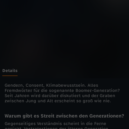
E
-
G
e
n
e
Details
r
Gendern, Consent, Klimabewusstsein. Alles
Fremdwörter für die sogenannte Boomer-Generation?
Seit Jahren wird darüber diskutiert und der Graben
a
zwischen Jung und Alt erscheint so groß wie nie.
t
Warum gibt es Streit zwischen den Generationen?
Gegenseitiges Verständnis scheint in die Ferne
i
gerückt. Vertreter*innen der älteren Generation