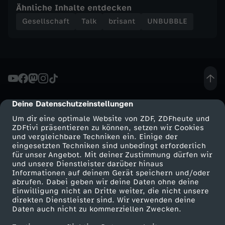
Ähnliche Inhalte entdecken
u
Gesellschaft
Talk
brisant
UNBUBBLE
n
f
ä
Deine Datenschutzeinstellungen
cmp-dialog-description
h
Um dir eine optimale Website von ZDF, ZDFheute und
ZDFtivi präsentieren zu können, setzen wir Cookies
i
und vergleichbare Techniken ein. Einige der
eingesetzten Techniken sind unbedingt erforderlich
g
für unser Angebot. Mit deiner Zustimmung dürfen wir
Mehr ZDF
Service
und unsere Dienstleister darüber hinaus
Informationen auf deinem Gerät speichern und/oder
ZDF-Apps
ZDFmitreden
abrufen. Dabei geben wir deine Daten ohne deine
Einwilligung nicht an Dritte weiter, die nicht unsere
Smart TV
Kontakt zum ZDF
direkten Dienstleister sind. Wir verwenden deine
Daten auch nicht zu kommerziellen Zwecken.
ZDFtext
Tickets