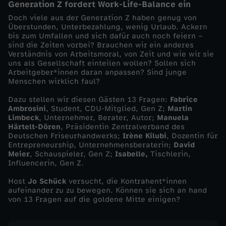
Generation Z fordert Work-Life-Balance ein
o
Doch viele aus der Generation Z haben genug von
Überstunden, Unterbezahlung, wenig Urlaub. Ackern
bis zum Umfallen und sich dafür auch noch feiern –
n
sind die Zeiten vorbei? Brauchen wir ein anderes
Verständnis von Arbeitsmoral, von Zeit und wie wir sie
uns als Gesellschaft einteilen wollen? Sollen sich
a
Arbeitgeber*innen daran anpassen? Sind junge
Menschen wirklich faul?
r
Dazu stellen wir diesen Gästen 13 Fragen:
Fabrice
Ambrosini
, Student, CDU-Mitglied, Gen Z;
Martin
b
Limbeck
, Unternehmer, Berater, Autor;
Manuela
Härtelt-Dören
, Präsidentin Zentralverband des
Deutschen Friseurhandwerks;
Irène
Kilubi
, Dozentin für
e
Entrepreneurship, Unternehmensberaterin;
David
Meier
, Schauspieler, Gen Z;
Isabelle,
Tischlerin,
i
Influencerin, Gen Z.
Host
Jo Schück
versucht, die Kontrahent*innen
t
aufeinander zu zu bewegen. Können sie sich an hand
von 13 Fragen auf die goldene Mitte einigen?
s