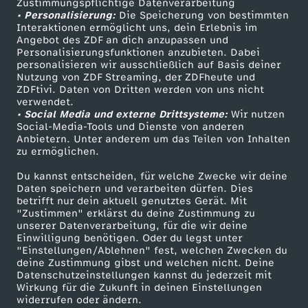
Zustimmungspflichtige Datenverarbeitung
Livestreams
Zuschauerservice
• Personalisierung:
Die Speicherung von bestimmten
Sendungen A-Z
Hilfe
Interaktionen ermöglicht uns, dein Erlebnis im
Angebot des ZDF an dich anzupassen und
TV-Programm
Personalisierungsfunktionen anzubieten. Dabei
personalisieren wir ausschließlich auf Basis deiner
Nutzung von ZDF Streaming, der ZDFheute und
ZDFtivi. Daten von Dritten werden von uns nicht
Das ZDF
verwendet.
• Social Media und externe Drittsysteme:
Wir nutzen
ZDF Unternehmen
Social-Media-Tools und Dienste von anderen
Anbietern. Unter anderem um das Teilen von Inhalten
Karriere
zu ermöglichen.
Presseportal
Du kannst entscheiden, für welche Zwecke wir deine
ZDF goes Schule
Daten speichern und verarbeiten dürfen. Dies
betrifft nur dein aktuell genutztes Gerät. Mit
Werbefernsehen
"Zustimmen" erklärst du deine Zustimmung zu
unserer Datenverarbeitung, für die wir deine
Mainzelmännchen
Einwilligung benötigen. Oder du legst unter
"Einstellungen/Ablehnen" fest, welchen Zwecken du
deine Zustimmung gibst und welchen nicht. Deine
Datenschutzeinstellungen kannst du jederzeit mit
Wirkung für die Zukunft in deinen Einstellungen
widerrufen oder ändern.