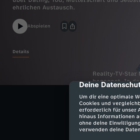
über Dating, Tod, Mutterschaft und Selbst
ehrlichen Austausch.
Abspielen
Details
Reality-TV-Star
begegnet. In de
Deine Datenschut
cmp-dialog-des
das uns verbind
für immer verli
Um dir eine optimale W
Cookies und vergleichb
Die beiden könn
erforderlich für unser
miteinander ihr
hinaus Informationen a
ohne deine Einwilligung
verwenden deine Daten
Reality-TV-St