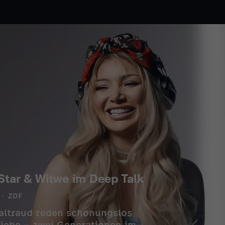
-Star & Witwe im Deep Talk
ZDF
altraud reden schonungslos