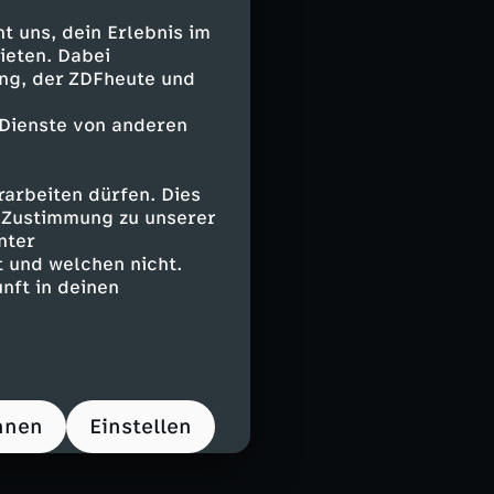
t aus DSDS und
 uns, dein Erlebnis im
ieten. Dabei
llt ihre Karriere
ing, der ZDFheute und
e viel gedatet,
 Dienste von anderen
arbeiten dürfen. Dies
 wieder
e Zustimmung zu unserer
tiefes Loch und
nter
Heute blüht sie
 und welchen nicht.
nft in deinen
präch über
ße Liebe, um
hnen
Einstellen