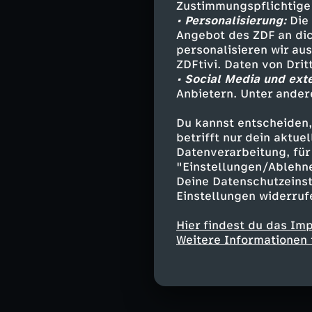
Zustimmungspflichtige
Melody Haase (3
• Personalisierung:
Die 
Angebot des ZDF an dic
Promis unter Pal
personalisieren wir au
über alles. Ihr 
ZDFtivi. Daten von Dri
doch True Love, 
• Social Media und ext
Anbietern. Unter ander
Du kannst entscheiden,
Waltraud (76) i
betrifft nur dein aktu
verloren. Sie pf
Datenverarbeitung, für 
fand durch Musi
"Einstellungen/Ablehn
neu auf, eine n
Deine Datenschutzeinst
Einstellungen widerruf
Hier findest du das Im
Zwei Generation
Weitere Informationen 
Eifersucht, Karr
erfüllt zu sein 