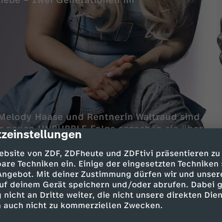
liebe – zwei Generationen im
 Melody Haase und Rentnerin Waltraud sind sich
r neuen UNBUBBLE-Folge sprechen sie über das 
zeinstellungen
cription
et: Liebe. Gibt es die eine große Liebe – und w
eren? Am Ende ihres Gesprächs sehen sie sich 
ebsite von ZDF, ZDFheute und ZDFtivi präsentieren zu
are Techniken ein. Einige der eingesetzten Techniken
ten unterschiedlicher nicht sein und trotzdem t
 Angebot. Mit deiner Zustimmung dürfen wir und unser
e tiefsten Gefühle und Ansichten über die Liebe
uf deinem Gerät speichern und/oder abrufen. Dabei 
 nicht an Dritte weiter, die nicht unsere direkten Dien
 auch nicht zu kommerziellen Zwecken.
ar Melody trifft auf Witwe Waltraud