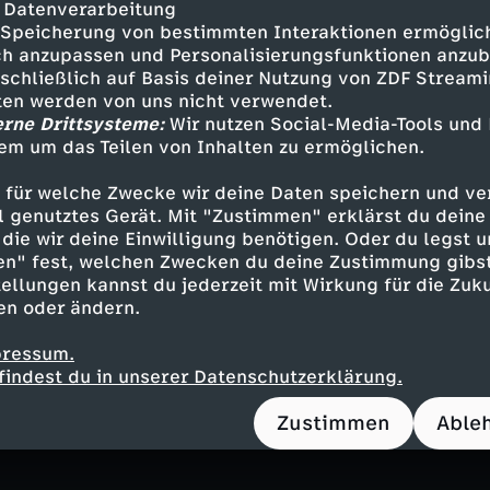
 Datenverarbeitung
1) ist Reality-TV-Star, Playboy-Model, bekann
Speicherung von bestimmten Interaktionen ermöglicht
h anzupassen und Personalisierungsfunktionen anzub
men. Sie ist single, liebt das Alleinsein und ste
sschließlich auf Basis deiner Nutzung von ZDF Stream
größter Wunsch: Mutter zu werden. Früher hat si
tten werden von uns nicht verwendet.
sagt sie, kennt sie nicht.
erne Drittsysteme:
Wir nutzen Social-Media-Tools und
em um das Teilen von Inhalten zu ermöglichen.
 für welche Zwecke wir deine Daten speichern und ver
st Witwe. Sie hat ihre große Liebe gefunden und
ell genutztes Gerät. Mit "Zustimmen" erklärst du dein
legte ihren Mann bis zu seinem Tod, fiel in ein 
die wir deine Einwilligung benötigen. Oder du legst u
k, Tanz und Freundschaften zurück ins Leben. 
en" fest, welchen Zwecken du deine Zustimmung gibst
eue Liebe kommt für sie aber nicht infrage.
ellungen kannst du jederzeit mit Wirkung für die Zuku
en oder ändern.
pressum.
en, zwei Biografien und ein tränenreiches Ges
findest du in unserer Datenschutzerklärung.
iere, Verlust und die Frage: Braucht es die gro
– oder reicht es, sich selbst zu lieben?
Zustimmen
Able