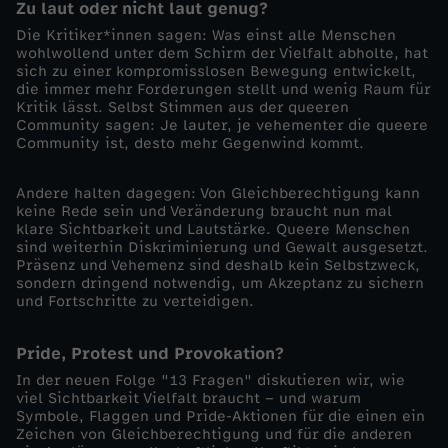
Zu laut oder nicht laut genug?
b
Die Kritiker*innen sagen: Was einst alle Menschen
wohlwollend unter dem Schirm der Vielfalt abholte, hat
sich zu einer kompromisslosen Bewegung entwickelt,
e
die immer mehr Forderungen stellt und wenig Raum für
Kritik lässt. Selbst Stimmen aus der queeren
Community sagen: Je lauter, je vehementer die queere
n
Community ist, desto mehr Gegenwind kommt.
w
Andere halten dagegen: Von Gleichberechtigung kann
keine Rede sein und Veränderung braucht nun mal
i
klare Sichtbarkeit und Lautstärke. Queere Menschen
sind weiterhin Diskriminierung und Gewalt ausgesetzt.
Präsenz und Vehemenz sind deshalb kein Selbstzweck,
r
sondern dringend notwendig, um Akzeptanz zu sichern
und Fortschritte zu verteidigen.
e
Pride, Protest und Provokation?
s
In der neuen Folge "13 Fragen" diskutieren wir, wie
viel Sichtbarkeit Vielfalt braucht – und warum
Symbole, Flaggen und Pride-Aktionen für die einen ein
m
Zeichen von Gleichberechtigung und für die anderen