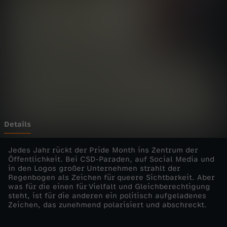
E
Wechseln zu: ZDFheute
-
Ü
b
e
r
Details
t
Jedes Jahr rückt der Pride Month ins Zentrum der
Öffentlichkeit. Bei CSD-Paraden, auf Social Media und
in den Logos großer Unternehmen strahlt der
r
Regenbogen als Zeichen für queere Sichtbarkeit. Aber
was für die einen für Vielfalt und Gleichberechtigung
e
steht, ist für die anderen ein politisch aufgeladenes
Zeichen, das zunehmend polarisiert und abschreckt.
i