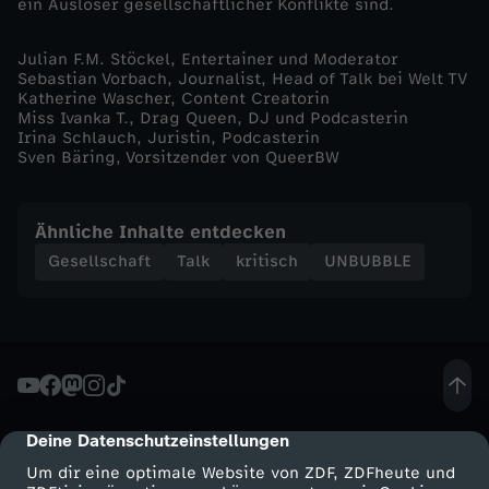
ein Auslöser gesellschaftlicher Konflikte sind.
i
Julian F.M. Stöckel, Entertainer und Moderator
t
Sebastian Vorbach, Journalist, Head of Talk bei Welt TV
Katherine Wascher, Content Creatorin
Miss Ivanka T., Drag Queen, DJ und Podcasterin
d
Irina Schlauch, Juristin, Podcasterin
Sven Bäring, Vorsitzender von QueerBW
e
r
Ähnliche Inhalte entdecken
Gesellschaft
Talk
kritisch
UNBUBBLE
S
i
c
h
Deine Datenschutzeinstellungen
cmp-dialog-description
Um dir eine optimale Website von ZDF, ZDFheute und