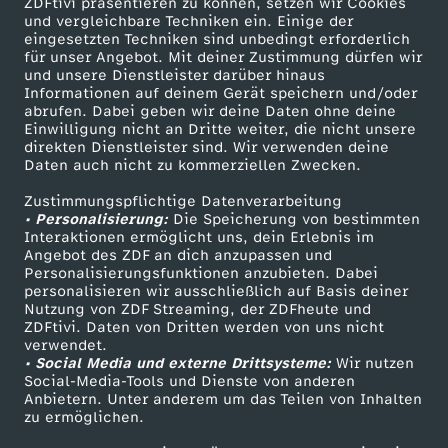
t
ZDFtivi präsentieren zu können, setzen wir Cookies
und vergleichbare Techniken ein. Einige der
eingesetzten Techniken sind unbedingt erforderlich
b
für unser Angebot. Mit deiner Zustimmung dürfen wir
Mehr ZDF
Service
und unsere Dienstleister darüber hinaus
Informationen auf deinem Gerät speichern und/oder
a
ZDF-Apps
ZDFmitreden
abrufen. Dabei geben wir deine Daten ohne deine
Einwilligung nicht an Dritte weiter, die nicht unsere
Smart TV
Kontakt zum ZDF
r
direkten Dienstleister sind. Wir verwenden deine
Daten auch nicht zu kommerziellen Zwecken.
ZDFtext
Tickets
k
Zustimmungspflichtige Datenverarbeitung
Livestreams
Zuschauerservice
• Personalisierung:
Die Speicherung von bestimmten
Sendungen A-Z
Hilfe
Interaktionen ermöglicht uns, dein Erlebnis im
e
Angebot des ZDF an dich anzupassen und
TV-Programm
Personalisierungsfunktionen anzubieten. Dabei
i
personalisieren wir ausschließlich auf Basis deiner
Nutzung von ZDF Streaming, der ZDFheute und
ZDFtivi. Daten von Dritten werden von uns nicht
t
Das ZDF
verwendet.
• Social Media und externe Drittsysteme:
Wir nutzen
ZDF Unternehmen
Social-Media-Tools und Dienste von anderen
v
Anbietern. Unter anderem um das Teilen von Inhalten
Karriere
zu ermöglichen.
o
Presseportal