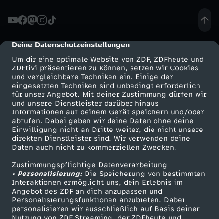
N
I
Deine Datenschutzeinstellungen
cmp-dialog-description
Um dir eine optimale Website von ZDF, ZDFheute und
N
ZDFtivi präsentieren zu können, setzen wir Cookies
und vergleichbare Techniken ein. Einige der
eingesetzten Techniken sind unbedingt erforderlich
T
für unser Angebot. Mit deiner Zustimmung dürfen wir
Mehr ZDF
Service
und unsere Dienstleister darüber hinaus
R
Informationen auf deinem Gerät speichern und/oder
ZDF-Apps
ZDFmitreden
abrufen. Dabei geben wir deine Daten ohne deine
Einwilligung nicht an Dritte weiter, die nicht unsere
O
Smart TV
Kontakt zum ZDF
direkten Dienstleister sind. Wir verwenden deine
Daten auch nicht zu kommerziellen Zwecken.
ZDFtext
Tickets
S
Zustimmungspflichtige Datenverarbeitung
Livestreams
Zuschauerservice
• Personalisierung:
Die Speicherung von bestimmten
E
Sendungen A-Z
Hilfe
Interaktionen ermöglicht uns, dein Erlebnis im
Angebot des ZDF an dich anzupassen und
TV-Programm
Personalisierungsfunktionen anzubieten. Dabei
R
personalisieren wir ausschließlich auf Basis deiner
Nutzung von ZDF Streaming, der ZDFheute und