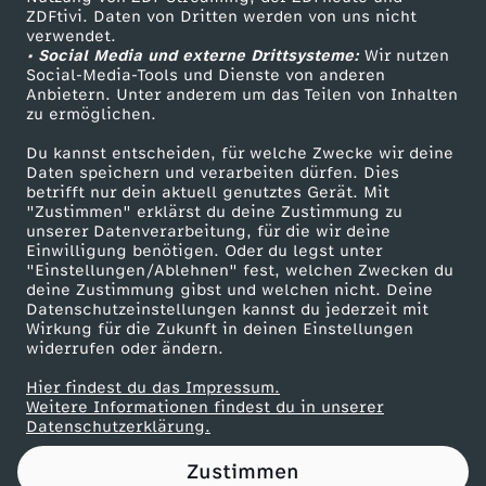
ZDFtivi. Daten von Dritten werden von uns nicht
R
Das ZDF
verwendet.
• Social Media und externe Drittsysteme:
Wir nutzen
ZDF Unternehmen
A
Social-Media-Tools und Dienste von anderen
Anbietern. Unter anderem um das Teilen von Inhalten
Karriere
zu ermöglichen.
T
Presseportal
Du kannst entscheiden, für welche Zwecke wir deine
ZDF goes Schule
Daten speichern und verarbeiten dürfen. Dies
E
betrifft nur dein aktuell genutztes Gerät. Mit
Werbefernsehen
"Zustimmen" erklärst du deine Zustimmung zu
N
unserer Datenverarbeitung, für die wir deine
Mainzelmännchen
Einwilligung benötigen. Oder du legst unter
"Einstellungen/Ablehnen" fest, welchen Zwecken du
-
deine Zustimmung gibst und welchen nicht. Deine
Datenschutzeinstellungen kannst du jederzeit mit
Wirkung für die Zukunft in deinen Einstellungen
E
widerrufen oder ändern.
r
Hier findest du das Impressum.
Partner
Weitere Informationen findest du in unserer
Datenschutzerklärung.
k
Zustimmen