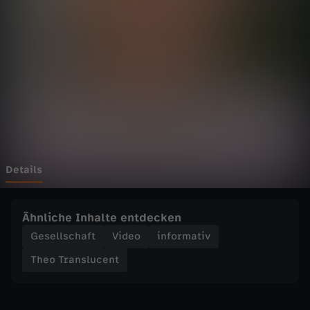
n
s
l
u
c
e
Details
n
Ähnliche Inhalte entdecken
t
Gesellschaft
Video
informativ
Theo Translucent
-
W