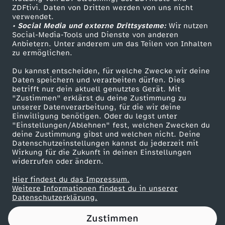
ZDFtivi. Daten von Dritten werden von uns nicht
e
Das ZDF
verwendet.
• Social Media und externe Drittsysteme:
Wir nutzen
ZDF Unternehmen
r
Social-Media-Tools und Dienste von anderen
Anbietern. Unter anderem um das Teilen von Inhalten
Karriere
zu ermöglichen.
s
Presseportal
Du kannst entscheiden, für welche Zwecke wir deine
ZDF goes Schule
Daten speichern und verarbeiten dürfen. Dies
c
betrifft nur dein aktuell genutztes Gerät. Mit
Werbefernsehen
"Zustimmen" erklärst du deine Zustimmung zu
h
unserer Datenverarbeitung, für die wir deine
Mainzelmännchen
Einwilligung benötigen. Oder du legst unter
"Einstellungen/Ablehnen" fest, welchen Zwecken du
i
deine Zustimmung gibst und welchen nicht. Deine
Datenschutzeinstellungen kannst du jederzeit mit
Wirkung für die Zukunft in deinen Einstellungen
e
widerrufen oder ändern.
d
Hier findest du das Impressum.
Partner
Weitere Informationen findest du in unserer
Datenschutzerklärung.
m
Zustimmen