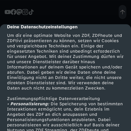
i
e
Deine Datenschutzeinstellungen
cmp-dialog-description
Um dir eine optimale Website von ZDF, ZDFheute und
V
ZDFtivi präsentieren zu können, setzen wir Cookies
und vergleichbare Techniken ein. Einige der
eingesetzten Techniken sind unbedingt erforderlich
I
für unser Angebot. Mit deiner Zustimmung dürfen wir
Mehr ZDF
Service
und unsere Dienstleister darüber hinaus
E
Informationen auf deinem Gerät speichern und/oder
ZDF-Apps
ZDFmitreden
abrufen. Dabei geben wir deine Daten ohne deine
Einwilligung nicht an Dritte weiter, die nicht unsere
L
Smart TV
Kontakt zum ZDF
direkten Dienstleister sind. Wir verwenden deine
Daten auch nicht zu kommerziellen Zwecken.
ZDFtext
Tickets
U
Zustimmungspflichtige Datenverarbeitung
Livestreams
Zuschauerservice
• Personalisierung:
Die Speicherung von bestimmten
n
Sendungen A-Z
Hilfe
Interaktionen ermöglicht uns, dein Erlebnis im
Angebot des ZDF an dich anzupassen und
TV-Programm
Personalisierungsfunktionen anzubieten. Dabei
t
personalisieren wir ausschließlich auf Basis deiner
Nutzung von ZDF Streaming, der ZDFheute und