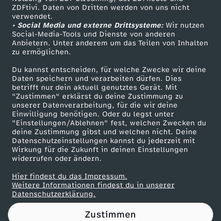
ZDFtivi. Daten von Dritten werden von uns nicht
h
Das ZDF
verwendet.
• Social Media und externe Drittsysteme:
Wir nutzen
ZDF Unternehmen
u
Social-Media-Tools und Dienste von anderen
Anbietern. Unter anderem um das Teilen von Inhalten
Karriere
zu ermöglichen.
l
Presseportal
Du kannst entscheiden, für welche Zwecke wir deine
ZDF goes Schule
Daten speichern und verarbeiten dürfen. Dies
z
betrifft nur dein aktuell genutztes Gerät. Mit
Werbefernsehen
"Zustimmen" erklärst du deine Zustimmung zu
A
unserer Datenverarbeitung, für die wir deine
Mainzelmännchen
Einwilligung benötigen. Oder du legst unter
"Einstellungen/Ablehnen" fest, welchen Zwecken du
c
deine Zustimmung gibst und welchen nicht. Deine
Datenschutzeinstellungen kannst du jederzeit mit
Wirkung für die Zukunft in deinen Einstellungen
t
widerrufen oder ändern.
i
Hier findest du das Impressum.
Partner
Weitere Informationen findest du in unserer
Datenschutzerklärung.
o
Zustimmen