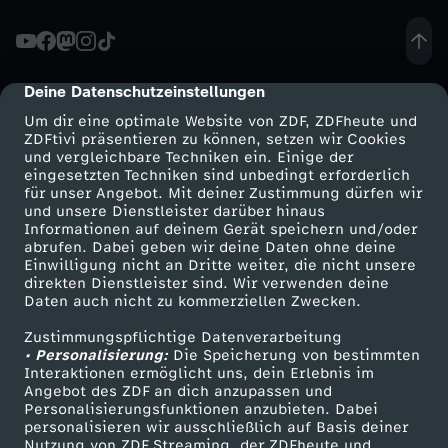
e
M
Deine Datenschutzeinstellungen
cmp-dialog-description
Um dir eine optimale Website von ZDF, ZDFheute und
a
ZDFtivi präsentieren zu können, setzen wir Cookies
und vergleichbare Techniken ein. Einige der
eingesetzten Techniken sind unbedingt erforderlich
r
für unser Angebot. Mit deiner Zustimmung dürfen wir
Mehr ZDF
Service
und unsere Dienstleister darüber hinaus
t
Informationen auf deinem Gerät speichern und/oder
ZDF-Apps
ZDFmitreden
abrufen. Dabei geben wir deine Daten ohne deine
Einwilligung nicht an Dritte weiter, die nicht unsere
i
Smart TV
Kontakt zum ZDF
direkten Dienstleister sind. Wir verwenden deine
Daten auch nicht zu kommerziellen Zwecken.
ZDFtext
Tickets
n
Zustimmungspflichtige Datenverarbeitung
Livestreams
Zuschauerservice
• Personalisierung:
Die Speicherung von bestimmten
S
Sendungen A-Z
Hilfe
Interaktionen ermöglicht uns, dein Erlebnis im
Angebot des ZDF an dich anzupassen und
TV-Programm
Personalisierungsfunktionen anzubieten. Dabei
c
personalisieren wir ausschließlich auf Basis deiner
Nutzung von ZDF Streaming, der ZDFheute und