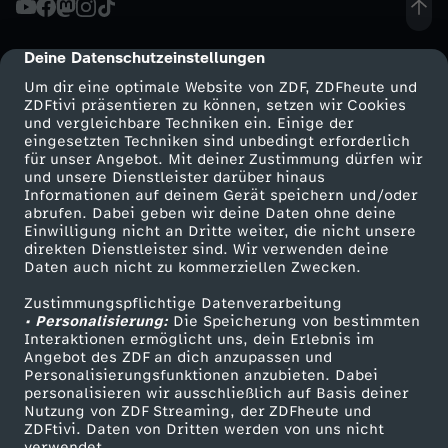
t
Deine Datenschutzeinstellungen
cmp-dialog-description
s
Um dir eine optimale Website von ZDF, ZDFheute und
ZDFtivi präsentieren zu können, setzen wir Cookies
und vergleichbare Techniken ein. Einige der
p
eingesetzten Techniken sind unbedingt erforderlich
für unser Angebot. Mit deiner Zustimmung dürfen wir
Mehr ZDF
Service
und unsere Dienstleister darüber hinaus
a
Informationen auf deinem Gerät speichern und/oder
ZDF-Apps
ZDFmitreden
abrufen. Dabei geben wir deine Daten ohne deine
n
Einwilligung nicht an Dritte weiter, die nicht unsere
Smart TV
Kontakt zum ZDF
direkten Dienstleister sind. Wir verwenden deine
Daten auch nicht zu kommerziellen Zwecken.
ZDFtext
Tickets
n
Zustimmungspflichtige Datenverarbeitung
Livestreams
Zuschauerservice
• Personalisierung:
u
Die Speicherung von bestimmten
Sendungen A-Z
Hilfe
Interaktionen ermöglicht uns, dein Erlebnis im
Angebot des ZDF an dich anzupassen und
TV-Programm
n
Personalisierungsfunktionen anzubieten. Dabei
personalisieren wir ausschließlich auf Basis deiner
Nutzung von ZDF Streaming, der ZDFheute und
g
ZDFtivi. Daten von Dritten werden von uns nicht
Das ZDF
verwendet.