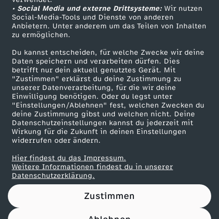
• Social Media und externe Drittsysteme:
s
Wir nutzen
ZDF Unternehmen
Social-Media-Tools und Dienste von anderen
Anbietern. Unter anderem um das Teilen von Inhalten
Karriere
v
zu ermöglichen.
Presseportal
Du kannst entscheiden, für welche Zwecke wir deine
i
ZDF goes Schule
Daten speichern und verarbeiten dürfen. Dies
betrifft nur dein aktuell genutztes Gerät. Mit
Werbefernsehen
"Zustimmen" erklärst du deine Zustimmung zu
d
unserer Datenverarbeitung, für die wir deine
Mainzelmännchen
Einwilligung benötigen. Oder du legst unter
e
"Einstellungen/Ablehnen" fest, welchen Zwecken du
deine Zustimmung gibst und welchen nicht. Deine
Datenschutzeinstellungen kannst du jederzeit mit
o
Wirkung für die Zukunft in deinen Einstellungen
widerrufen oder ändern.
f
Hier findest du das Impressum.
Partner
Weitere Informationen findest du in unserer
ü
Datenschutzerklärung.
Zustimmen
r