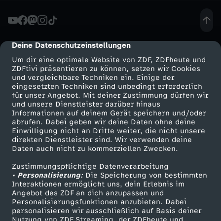
r
k
Deine Datenschutzeinstellungen
cmp-dialog-description
Um dir eine optimale Website von ZDF, ZDFheute und
e
ZDFtivi präsentieren zu können, setzen wir Cookies
und vergleichbare Techniken ein. Einige der
eingesetzten Techniken sind unbedingt erforderlich
l
für unser Angebot. Mit deiner Zustimmung dürfen wir
Mehr ZDF
Service
und unsere Dienstleister darüber hinaus
k
Informationen auf deinem Gerät speichern und/oder
ZDF-Apps
ZDFmitreden
abrufen. Dabei geben wir deine Daten ohne deine
Einwilligung nicht an Dritte weiter, die nicht unsere
a
Smart TV
Kontakt zum ZDF
direkten Dienstleister sind. Wir verwenden deine
Daten auch nicht zu kommerziellen Zwecken.
ZDFtext
Tickets
n
Zustimmungspflichtige Datenverarbeitung
Livestreams
Zuschauerservice
• Personalisierung:
Die Speicherung von bestimmten
n
Sendungen A-Z
Hilfe
Interaktionen ermöglicht uns, dein Erlebnis im
Angebot des ZDF an dich anzupassen und
TV-Programm
Personalisierungsfunktionen anzubieten. Dabei
e
personalisieren wir ausschließlich auf Basis deiner
Nutzung von ZDF Streaming, der ZDFheute und