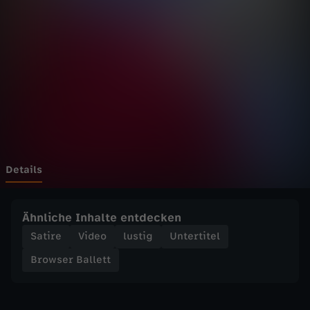
B
a
l
l
e
t
Details
t
Ähnliche Inhalte entdecken
-
Satire
Video
lustig
Untertitel
Browser Ballett
M
e