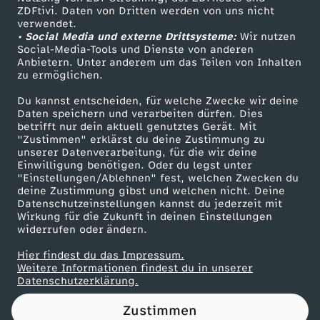
ZDFtivi. Daten von Dritten werden von uns nicht
s
Das ZDF
verwendet.
• Social Media und externe Drittsysteme:
Wir nutzen
ZDF Unternehmen
n
Social-Media-Tools und Dienste von anderen
Anbietern. Unter anderem um das Teilen von Inhalten
Karriere
zu ermöglichen.
i
Presseportal
Du kannst entscheiden, für welche Zwecke wir deine
ZDF goes Schule
Daten speichern und verarbeiten dürfen. Dies
c
betrifft nur dein aktuell genutztes Gerät. Mit
Werbefernsehen
"Zustimmen" erklärst du deine Zustimmung zu
h
unserer Datenverarbeitung, für die wir deine
Mainzelmännchen
Einwilligung benötigen. Oder du legst unter
"Einstellungen/Ablehnen" fest, welchen Zwecken du
t
deine Zustimmung gibst und welchen nicht. Deine
Datenschutzeinstellungen kannst du jederzeit mit
Wirkung für die Zukunft in deinen Einstellungen
l
widerrufen oder ändern.
a
Hier findest du das Impressum.
Partner
Weitere Informationen findest du in unserer
Datenschutzerklärung.
s
Zustimmen