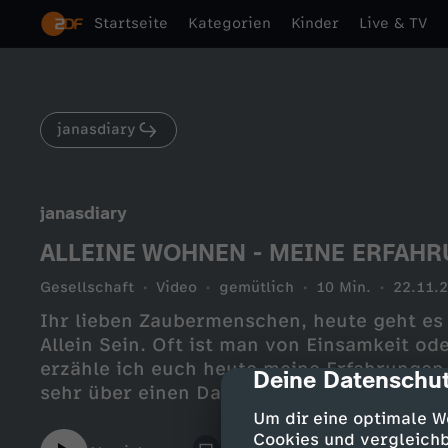
Startseite
Kategorien
Kinder
Live & TV
janasdiary
janasdiary
ALLEINE WOHNEN - MEINE ERFAHRUN
Gesellschaft
Video
gemütlich
10 Min.
22.11.
Ihr lieben Zaubermenschen, heute geht es
Allein Sein. Oft ist man von Einsamkeit od
erzähle ich euch heute meine Erfahrungen
Deine Datenschut
cmp-dialog-des
sehr über einen Daumen nach oben freuen, 
hat
Um dir eine optimale W
:-)_______________________________
Cookies und vergleichb