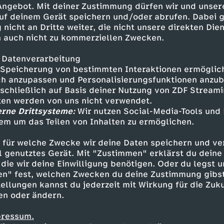
 Angebot. Mit deiner Zustimmung dürfen wir und unser
jnK Letztes
uf deinem Gerät speichern und/oder abrufen. Dabei 
er
 nicht an Dritte weiter, die nicht unsere direkten Dien
 auch nicht zu kommerziellen Zwecken.
____________________________
 FANPOST ·Janasdiaryc/o
 Datenverarbeitung
Speicherung von bestimmten Interaktionen ermöglicht
___________________________
h anzupassen und Personalisierungsfunktionen anzub
sschließlich auf Basis deiner Nutzung von ZDF Stream
tive ToolsLife of Riley von
tten werden von uns nicht verwendet.
ve Commons Attribution license
erne Drittsysteme:
Wir nutzen Social-Media-Tools und
/4.0/) lizenziert.Quelle:
em um das Teilen von Inhalten zu ermöglichen.
Inhalte entdecken
ee/index.html?
 für welche Zwecke wir deine Daten speichern und ver
t
Video
gemütlich
janasdiary
___________________________
ell genutztes Gerät. Mit "Zustimmen" erklärst du dein
SUM ·Jana Walterc/o
die wir deine Einwilligung benötigen. Oder du legst u
en" fest, welchen Zwecken du deine Zustimmung gibst
steinfurtUSt-IDNr.:
ellungen kannst du jederzeit mit Wirkung für die Zuku
__________________________
en oder ändern.
iary Family :)
pressum.