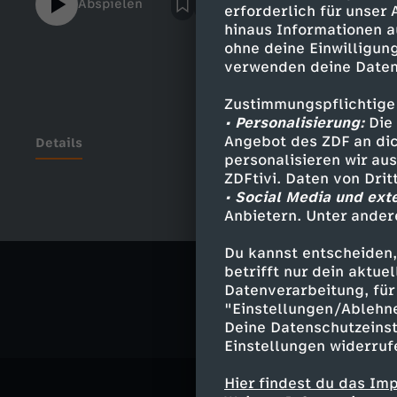
Abspielen
erforderlich für unser
_________ Abonnieren: http://bit.ly/29rp
hinaus Informationen a
Video: http://bit.ly/2gdX6YN Erster eigen
ohne deine Einwilligung
Umzug: http://bit.ly/2dHAE8o
verwenden deine Daten
Roomtour: http://bit.ly/2f2XJ7x_____
__________________________________·
Zustimmungspflichtige
MedienConceptAm Bildstock 748317
• Personalisierung:
Die 
Drensteinfurt______________________
Angebot des ZDF an dic
Details
personalisieren wir au
__________________· MUSIK ·Youtube Crea
ZDFtivi. Daten von Dri
Kevin MacLeod ist unter der Lizenz Creati
• Social Media und ext
(https://creativecommons.org/licenses/by
Anbietern. Unter ander
Ähnliche 
http://incompetech.com/music/royalty-fr
isrc=USUAN1400054Interpret:
Du kannst entscheiden,
Gesellschaf
http://incompetech.com/____________
betrifft nur dein aktu
____________________________· IMPRES
Datenverarbeitung, für 
"Einstellungen/Ablehn
MedienConceptAm Bildstock 7D-48317 Dren
Deine Datenschutzeinst
DE300723952______________________
Einstellungen widerruf
___________________Willkommen in der D
Hier findest du das Im