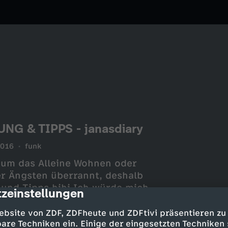
G & TIPPS - janasdiary
2016
funk
 um das Alleine Wohnen oder
er Ängsten überrannt, deshalb
 und Tipps hihi.Ich würde mich
zeinstellungen
cription
falls euch dieses Video gefallen
ebsite von ZDF, ZDFheute und ZDFtivi präsentieren zu
___________________________
are Techniken ein. Einige der eingesetzten Techniken