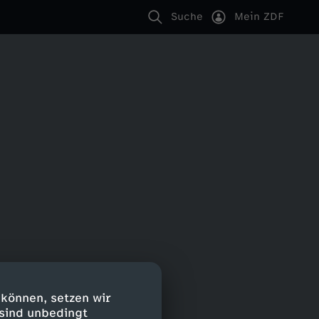
Suche
Mein ZDF
 können, setzen wir
 sind unbedingt