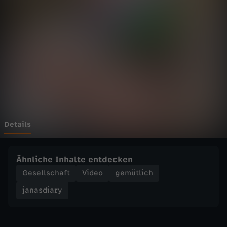
a
Wechseln zu: ZDFheute
r
y
-
I
H
Details
!
Ähnliche Inhalte entdecken
C
Gesellschaft
Video
gemütlich
janasdiary
A
N