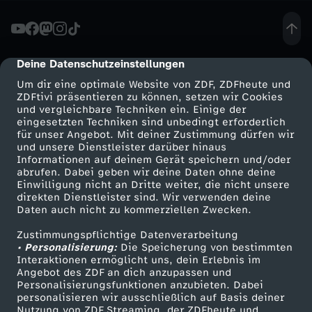
D
Y
Deine Datenschutzeinstellungen
cmp-dialog-description
Um dir eine optimale Website von ZDF, ZDFheute und
C
ZDFtivi präsentieren zu können, setzen wir Cookies
und vergleichbare Techniken ein. Einige der
eingesetzten Techniken sind unbedingt erforderlich
H
für unser Angebot. Mit deiner Zustimmung dürfen wir
Mehr ZDF
Service
und unsere Dienstleister darüber hinaus
A
Informationen auf deinem Gerät speichern und/oder
ZDF-Apps
ZDFmitreden
abrufen. Dabei geben wir deine Daten ohne deine
Einwilligung nicht an Dritte weiter, die nicht unsere
L
Smart TV
Kontakt zum ZDF
direkten Dienstleister sind. Wir verwenden deine
Daten auch nicht zu kommerziellen Zwecken.
ZDFtext
Tickets
L
Zustimmungspflichtige Datenverarbeitung
Livestreams
Zuschauerservice
• Personalisierung:
Die Speicherung von bestimmten
E
Sendungen A-Z
Hilfe
Interaktionen ermöglicht uns, dein Erlebnis im
Angebot des ZDF an dich anzupassen und
TV-Programm
Personalisierungsfunktionen anzubieten. Dabei
N
personalisieren wir ausschließlich auf Basis deiner
Nutzung von ZDF Streaming, der ZDFheute und