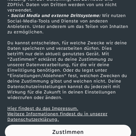
ZDFtivi. Daten von Dritten werden von uns nicht
G
Das ZDF
verwendet.
• Social Media und externe Drittsysteme:
Wir nutzen
ZDF Unternehmen
E
Social-Media-Tools und Dienste von anderen
Anbietern. Unter anderem um das Teilen von Inhalten
Karriere
zu ermöglichen.
m
Presseportal
Du kannst entscheiden, für welche Zwecke wir deine
ZDF goes Schule
Daten speichern und verarbeiten dürfen. Dies
i
betrifft nur dein aktuell genutztes Gerät. Mit
Werbefernsehen
"Zustimmen" erklärst du deine Zustimmung zu
t
unserer Datenverarbeitung, für die wir deine
Mainzelmännchen
Einwilligung benötigen. Oder du legst unter
"Einstellungen/Ablehnen" fest, welchen Zwecken du
M
deine Zustimmung gibst und welchen nicht. Deine
Datenschutzeinstellungen kannst du jederzeit mit
Wirkung für die Zukunft in deinen Einstellungen
A
widerrufen oder ändern.
M
Hier findest du das Impressum.
Partner
Weitere Informationen findest du in unserer
Datenschutzerklärung.
A
Zustimmen