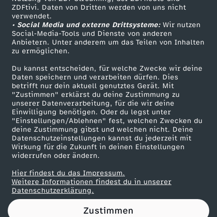
ZDFtivi. Daten von Dritten werden von uns nicht
t
Das ZDF
verwendet.
• Social Media und externe Drittsysteme:
Wir nutzen
ZDF Unternehmen
m
Social-Media-Tools und Dienste von anderen
Anbietern. Unter anderem um das Teilen von Inhalten
Karriere
zu ermöglichen.
e
Presseportal
Du kannst entscheiden, für welche Zwecke wir deine
ZDF goes Schule
Daten speichern und verarbeiten dürfen. Dies
i
betrifft nur dein aktuell genutztes Gerät. Mit
Werbefernsehen
"Zustimmen" erklärst du deine Zustimmung zu
n
unserer Datenverarbeitung, für die wir deine
Mainzelmännchen
Einwilligung benötigen. Oder du legst unter
"Einstellungen/Ablehnen" fest, welchen Zwecken du
e
deine Zustimmung gibst und welchen nicht. Deine
Datenschutzeinstellungen kannst du jederzeit mit
Wirkung für die Zukunft in deinen Einstellungen
r
widerrufen oder ändern.
M
Hier findest du das Impressum.
Partner
Weitere Informationen findest du in unserer
Datenschutzerklärung.
U
Zustimmen