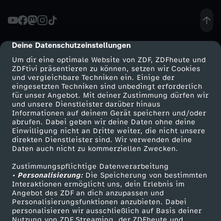
H
E
Deine Datenschutzeinstellungen
cmp-dialog-description
Um dir eine optimale Website von ZDF, ZDFheute und
L
ZDFtivi präsentieren zu können, setzen wir Cookies
und vergleichbare Techniken ein. Einige der
eingesetzten Techniken sind unbedingt erforderlich
T
für unser Angebot. Mit deiner Zustimmung dürfen wir
Mehr ZDF
Service
und unsere Dienstleister darüber hinaus
E
Informationen auf deinem Gerät speichern und/oder
ZDF-Apps
ZDFmitreden
abrufen. Dabei geben wir deine Daten ohne deine
Einwilligung nicht an Dritte weiter, die nicht unsere
R
Smart TV
Kontakt zum ZDF
direkten Dienstleister sind. Wir verwenden deine
Daten auch nicht zu kommerziellen Zwecken.
ZDFtext
Tickets
N
Zustimmungspflichtige Datenverarbeitung
Livestreams
Zuschauerservice
• Personalisierung:
Die Speicherung von bestimmten
m
Sendungen A-Z
Hilfe
Interaktionen ermöglicht uns, dein Erlebnis im
Angebot des ZDF an dich anzupassen und
TV-Programm
Personalisierungsfunktionen anzubieten. Dabei
i
personalisieren wir ausschließlich auf Basis deiner
Nutzung von ZDF Streaming, der ZDFheute und