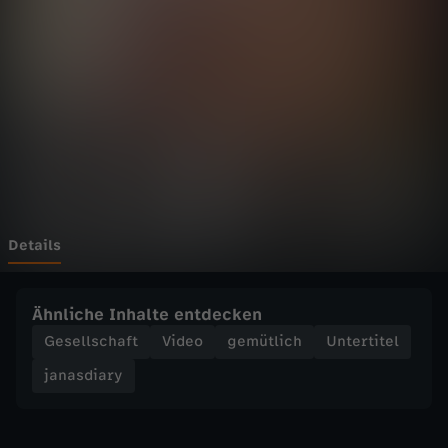
a
r
y
-
T
Y
Details
P
Ähnliche Inhalte entdecken
I
Gesellschaft
Video
gemütlich
Untertitel
janasdiary
S
C