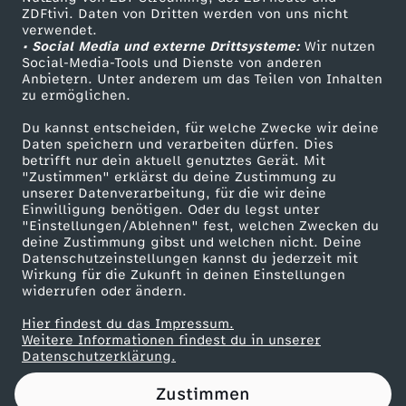
ZDFtivi. Daten von Dritten werden von uns nicht
-
Das ZDF
verwendet.
• Social Media und externe Drittsysteme:
Wir nutzen
ZDF Unternehmen
S
Social-Media-Tools und Dienste von anderen
Anbietern. Unter anderem um das Teilen von Inhalten
Karriere
zu ermöglichen.
c
Presseportal
Du kannst entscheiden, für welche Zwecke wir deine
ZDF goes Schule
Daten speichern und verarbeiten dürfen. Dies
h
betrifft nur dein aktuell genutztes Gerät. Mit
Werbefernsehen
"Zustimmen" erklärst du deine Zustimmung zu
w
unserer Datenverarbeitung, für die wir deine
Mainzelmännchen
Einwilligung benötigen. Oder du legst unter
"Einstellungen/Ablehnen" fest, welchen Zwecken du
u
deine Zustimmung gibst und welchen nicht. Deine
Datenschutzeinstellungen kannst du jederzeit mit
Wirkung für die Zukunft in deinen Einstellungen
l
widerrufen oder ändern.
e
Hier findest du das Impressum.
Partner
Weitere Informationen findest du in unserer
Datenschutzerklärung.
n
Zustimmen