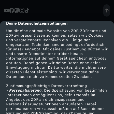
1
W
Deine Datenschutzeinstellungen
cmp-dialog-description
Um dir eine optimale Website von ZDF, ZDFheute und
a
ZDFtivi präsentieren zu können, setzen wir Cookies
und vergleichbare Techniken ein. Einige der
eingesetzten Techniken sind unbedingt erforderlich
h
für unser Angebot. Mit deiner Zustimmung dürfen wir
Mehr ZDF
Service
und unsere Dienstleister darüber hinaus
r
Informationen auf deinem Gerät speichern und/oder
ZDF-Apps
ZDFmitreden
abrufen. Dabei geben wir deine Daten ohne deine
Einwilligung nicht an Dritte weiter, die nicht unsere
h
Smart TV
Kontakt zum ZDF
direkten Dienstleister sind. Wir verwenden deine
Daten auch nicht zu kommerziellen Zwecken.
ZDFtext
Tickets
e
Zustimmungspflichtige Datenverarbeitung
Livestreams
Zuschauerservice
• Personalisierung:
Die Speicherung von bestimmten
i
Sendungen A-Z
Hilfe
Interaktionen ermöglicht uns, dein Erlebnis im
Angebot des ZDF an dich anzupassen und
TV-Programm
Personalisierungsfunktionen anzubieten. Dabei
t
personalisieren wir ausschließlich auf Basis deiner
Nutzung von ZDF Streaming, der ZDFheute und