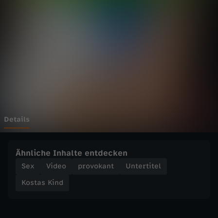
i
n
d
-
2
L
Details
ü
Ähnliche Inhalte entdecken
g
Sex
Video
provokant
Untertitel
Kostas Kind
e
n