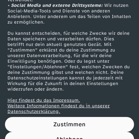
• Social Media und externe Drittsysteme:
E
Wir nutzen
ZDF Unternehmen
Social-Media-Tools und Dienste von anderen
Anbietern. Unter anderem um das Teilen von Inhalten
Karriere
R
zu ermöglichen.
Presseportal
Du kannst entscheiden, für welche Zwecke wir deine
D
ZDF goes Schule
Daten speichern und verarbeiten dürfen. Dies
betrifft nur dein aktuell genutztes Gerät. Mit
Werbefernsehen
"Zustimmen" erklärst du deine Zustimmung zu
E
unserer Datenverarbeitung, für die wir deine
Mainzelmännchen
Einwilligung benötigen. Oder du legst unter
U
"Einstellungen/Ablehnen" fest, welchen Zwecken du
deine Zustimmung gibst und welchen nicht. Deine
Datenschutzeinstellungen kannst du jederzeit mit
T
Wirkung für die Zukunft in deinen Einstellungen
widerrufen oder ändern.
S
Hier findest du das Impressum.
Partner
Weitere Informationen findest du in unserer
C
Datenschutzerklärung.
Zustimmen
H