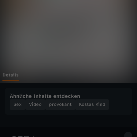
i
n
d
-
I
C
Details
H
Ähnliche Inhalte entdecken
K
Sex
Video
provokant
Kostas Kind
O
R