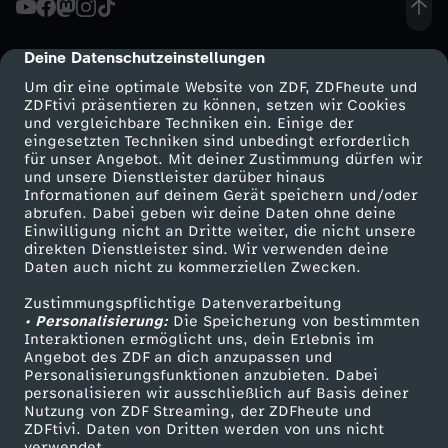
R
Deine Datenschutzeinstellungen
cmp-dialog-description
I
Um dir eine optimale Website von ZDF, ZDFheute und
ZDFtivi präsentieren zu können, setzen wir Cookies
und vergleichbare Techniken ein. Einige der
G
eingesetzten Techniken sind unbedingt erforderlich
für unser Angebot. Mit deiner Zustimmung dürfen wir
Mehr ZDF
Service
und unsere Dienstleister darüber hinaus
I
Informationen auf deinem Gerät speichern und/oder
ZDF-Apps
ZDFmitreden
abrufen. Dabei geben wir deine Daten ohne deine
E
Einwilligung nicht an Dritte weiter, die nicht unsere
Smart TV
Kontakt zum ZDF
direkten Dienstleister sind. Wir verwenden deine
Daten auch nicht zu kommerziellen Zwecken.
ZDFtext
Tickets
R
Zustimmungspflichtige Datenverarbeitung
Livestreams
Zuschauerservice
• Personalisierung:
E
Die Speicherung von bestimmten
Sendungen A-Z
Hilfe
Interaktionen ermöglicht uns, dein Erlebnis im
Angebot des ZDF an dich anzupassen und
TV-Programm
E
Personalisierungsfunktionen anzubieten. Dabei
personalisieren wir ausschließlich auf Basis deiner
Nutzung von ZDF Streaming, der ZDFheute und
U
ZDFtivi. Daten von Dritten werden von uns nicht
Das ZDF
verwendet.