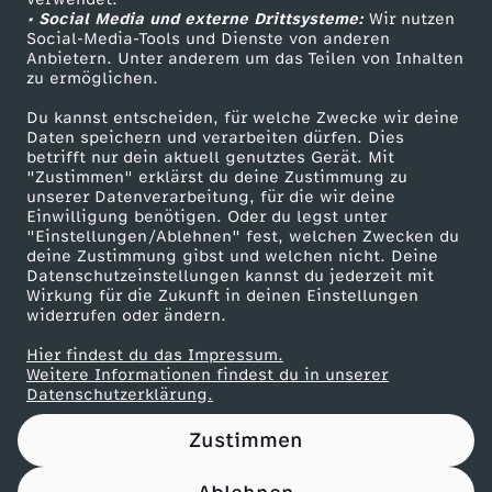
• Social Media und externe Drittsysteme:
H
Wir nutzen
ZDF Unternehmen
Social-Media-Tools und Dienste von anderen
Anbietern. Unter anderem um das Teilen von Inhalten
Karriere
b
zu ermöglichen.
Presseportal
Du kannst entscheiden, für welche Zwecke wir deine
i
ZDF goes Schule
Daten speichern und verarbeiten dürfen. Dies
betrifft nur dein aktuell genutztes Gerät. Mit
Werbefernsehen
"Zustimmen" erklärst du deine Zustimmung zu
n
unserer Datenverarbeitung, für die wir deine
Mainzelmännchen
Einwilligung benötigen. Oder du legst unter
i
"Einstellungen/Ablehnen" fest, welchen Zwecken du
deine Zustimmung gibst und welchen nicht. Deine
Datenschutzeinstellungen kannst du jederzeit mit
c
Wirkung für die Zukunft in deinen Einstellungen
widerrufen oder ändern.
h
Hier findest du das Impressum.
Partner
Weitere Informationen findest du in unserer
?
Datenschutzerklärung.
Zustimmen
!