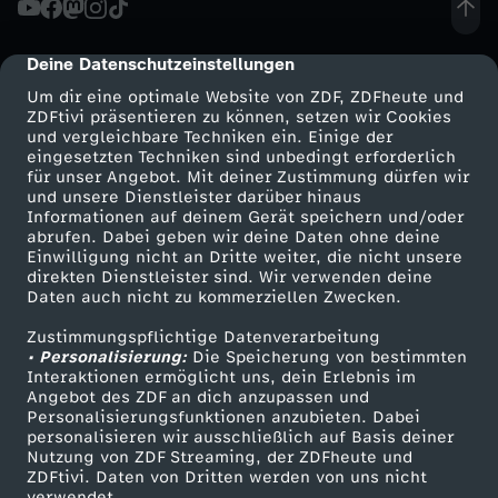
R
Deine Datenschutzeinstellungen
cmp-dialog-description
F
Um dir eine optimale Website von ZDF, ZDFheute und
ZDFtivi präsentieren zu können, setzen wir Cookies
und vergleichbare Techniken ein. Einige der
L
eingesetzten Techniken sind unbedingt erforderlich
für unser Angebot. Mit deiner Zustimmung dürfen wir
Mehr ZDF
Service
und unsere Dienstleister darüber hinaus
Ä
Informationen auf deinem Gerät speichern und/oder
ZDF-Apps
ZDFmitreden
abrufen. Dabei geben wir deine Daten ohne deine
C
Einwilligung nicht an Dritte weiter, die nicht unsere
Smart TV
Kontakt zum ZDF
direkten Dienstleister sind. Wir verwenden deine
Daten auch nicht zu kommerziellen Zwecken.
ZDFtext
Tickets
H
Zustimmungspflichtige Datenverarbeitung
Livestreams
Zuschauerservice
• Personalisierung:
L
Die Speicherung von bestimmten
Sendungen A-Z
Hilfe
Interaktionen ermöglicht uns, dein Erlebnis im
Angebot des ZDF an dich anzupassen und
TV-Programm
I
Personalisierungsfunktionen anzubieten. Dabei
personalisieren wir ausschließlich auf Basis deiner
Nutzung von ZDF Streaming, der ZDFheute und
C
ZDFtivi. Daten von Dritten werden von uns nicht
Das ZDF
verwendet.