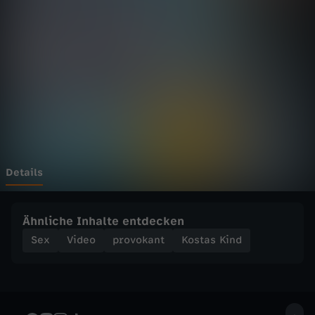
i
n
d
-
W
i
Details
e
Ähnliche Inhalte entdecken
O
Sex
Video
provokant
Kostas Kind
B
E