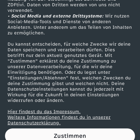
ZDFtivi. Daten von Dritten werden von uns nicht
Das ZDF
verwendet.
• Social Media und externe Drittsysteme:
Wir nutzen
ZDF Unternehmen
Social-Media-Tools und Dienste von anderen
Anbietern. Unter anderem um das Teilen von Inhalten
Karriere
zu ermöglichen.
Presseportal
Du kannst entscheiden, für welche Zwecke wir deine
ZDF goes Schule
Daten speichern und verarbeiten dürfen. Dies
betrifft nur dein aktuell genutztes Gerät. Mit
Werbefernsehen
"Zustimmen" erklärst du deine Zustimmung zu
unserer Datenverarbeitung, für die wir deine
Mainzelmännchen
Einwilligung benötigen. Oder du legst unter
"Einstellungen/Ablehnen" fest, welchen Zwecken du
deine Zustimmung gibst und welchen nicht. Deine
Datenschutzeinstellungen kannst du jederzeit mit
Wirkung für die Zukunft in deinen Einstellungen
widerrufen oder ändern.
Hier findest du das Impressum.
Partner
Weitere Informationen findest du in unserer
Datenschutzerklärung.
Zustimmen