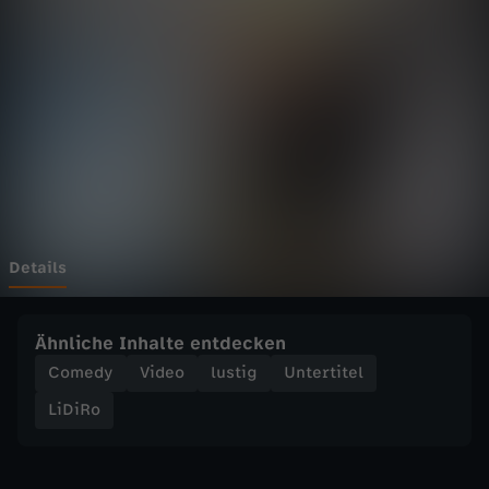
1
4
A
R
T
E
Details
N
Ähnliche Inhalte entdecken
z
Comedy
Video
lustig
Untertitel
LiDiRo
u
T