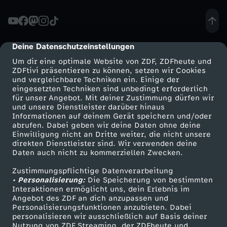
R
I
Deine Datenschutzeinstellungen
cmp-dialog-description
Um dir eine optimale Website von ZDF, ZDFheute und
N
ZDFtivi präsentieren zu können, setzen wir Cookies
und vergleichbare Techniken ein. Einige der
eingesetzten Techniken sind unbedingt erforderlich
K
für unser Angebot. Mit deiner Zustimmung dürfen wir
Mehr ZDF
Service
und unsere Dienstleister darüber hinaus
E
Informationen auf deinem Gerät speichern und/oder
ZDF-Apps
ZDFmitreden
abrufen. Dabei geben wir deine Daten ohne deine
Einwilligung nicht an Dritte weiter, die nicht unsere
N
Smart TV
Kontakt zum ZDF
direkten Dienstleister sind. Wir verwenden deine
Daten auch nicht zu kommerziellen Zwecken.
ZDFtext
Tickets
Zustimmungspflichtige Datenverarbeitung
Livestreams
Zuschauerservice
• Personalisierung:
Die Speicherung von bestimmten
Sendungen A-Z
Hilfe
Interaktionen ermöglicht uns, dein Erlebnis im
Angebot des ZDF an dich anzupassen und
TV-Programm
Personalisierungsfunktionen anzubieten. Dabei
personalisieren wir ausschließlich auf Basis deiner
Nutzung von ZDF Streaming, der ZDFheute und