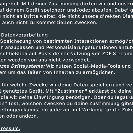
 Angebot. Mit deiner Zustimmung dürfen wir und unser
uf deinem Gerät speichern und/oder abrufen. Dabei 
 nicht an Dritte weiter, die nicht unsere direkten Dien
 auch nicht zu kommerziellen Zwecken.
 Datenverarbeitung
Speicherung von bestimmten Interaktionen ermöglicht
h anzupassen und Personalisierungsfunktionen anzub
sschließlich auf Basis deiner Nutzung von ZDF Stream
tten werden von uns nicht verwendet.
erne Drittsysteme:
Wir nutzen Social-Media-Tools und
em um das Teilen von Inhalten zu ermöglichen.
Inhalte entdecken
 für welche Zwecke wir deine Daten speichern und ver
ideo
lustig
LiDiRo
ell genutztes Gerät. Mit "Zustimmen" erklärst du dein
die wir deine Einwilligung benötigen. Oder du legst u
en" fest, welchen Zwecken du deine Zustimmung gibst
ellungen kannst du jederzeit mit Wirkung für die Zuku
en oder ändern.
pressum.