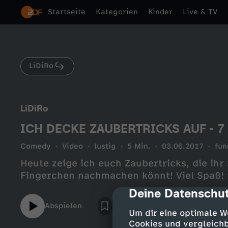
Startseite
Kategorien
Kinder
Live & TV
LiDiRo
LiDiRo
ICH DECKE ZAUBERTRICKS AUF - 7 
Comedy
Video
lustig
5 Min.
03.06.2017
fun
Heute zeige ich euch Zaubertricks, die ihr
Fingerchen nachmachen könnt! Viel Spaß! 
Deine Datenschut
cmp-dialog-des
Abspielen
Um dir eine optimale W
Cookies und vergleichb