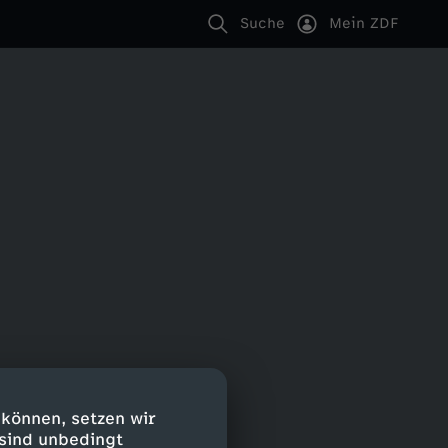
Suche
Mein ZDF
 können, setzen wir
 sind unbedingt