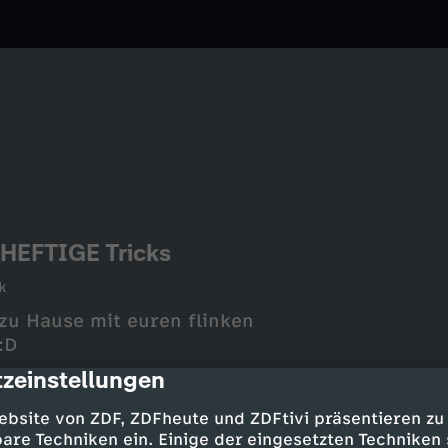
HEFTIGE Tricks
k
 zu Hause mit euren flinken
:D
zeinstellungen
cription
ebsite von ZDF, ZDFheute und ZDFtivi präsentieren zu
are Techniken ein. Einige der eingesetzten Techniken