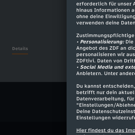
erforderlich für unser
hinaus Informationen a
ohne deine Einwilligung
verwenden deine Daten
Zustimmungspflichtige
• Personalisierung:
Die 
Angebot des ZDF an dic
Details
personalisieren wir au
ZDFtivi. Daten von Dri
• Social Media und ext
Anbietern. Unter ander
Ähnliche 
Du kannst entscheiden,
Comedy
V
betrifft nur dein aktu
Datenverarbeitung, für 
"Einstellungen/Ablehn
Deine Datenschutzeinst
Einstellungen widerruf
Hier findest du das Im