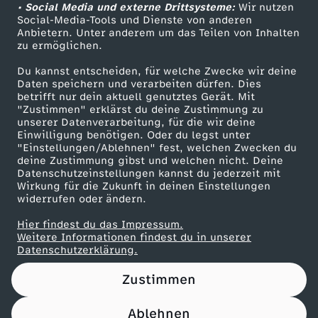
v
c
W
s
r
r
• Social Media und externe Drittsysteme:
Wir nutzen
N
ZDF Unternehmen
Social-Media-Tools und Dienste von anderen
g
e
h
e
-
Anbietern. Unter anderem um das Teilen von Inhalten
Karriere
d
e
a
zu ermöglichen.
e
Presseportal
r
w
l
G
Du kannst entscheiden, für welche Zwecke wir deine
e
i
t
ZDF goes Schule
Daten speichern und verarbeiten dürfen. Dies
n
s
e
t
betrifft nur dein aktuell genutztes Gerät. Mit
e
Werbefernsehen
n
"Zustimmen" erklärst du deine Zustimmung zu
u
unserer Datenverarbeitung, für die wir deine
o
Mainzelmännchen
t
i
s
Einwilligung benötigen. Oder du legst unter
s
r
"Einstellungen/Ablehnen" fest, welchen Zwecken du
s
deine Zustimmung gibst und welchen nicht. Deine
e
z
c
Datenschutzeinstellungen kannst du jederzeit mit
a
w
Wirkung für die Zukunft in deinen Einstellungen
s
c
widerrufen oder ändern.
h
m
u
Hier findest du das Impressum.
e
k
Partner
ü
Weitere Informationen findest du in unserer
e
n
Datenschutzerklärung.
n
t
t
n
Zustimmen
d
e
z
Ablehnen