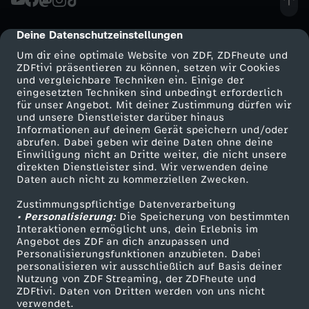
i
e
t
e
d
u
i
e
i
z
O
t
e
l
r
h
Deine Datenschutzeinstellungen
cmp-dialog-description
i
r
n
S
o
i
d
s
Um dir eine optimale Website von ZDF, ZDFheute und
n
h
e
l
ZDFtivi präsentieren zu können, setzen wir Cookies
n
w
g
c
n
und vergleichbare Techniken ein. Einige der
n
y
c
eingesetzten Techniken sind unbedingt erforderlich
a
m
u
a
u
s
für unser Angebot. Mit deiner Zustimmung dürfen wir
h
a
a
s
Mehr ZDF
Service
und unsere Dienstleister darüber hinaus
h
Informationen auf deinem Gerät speichern und/oder
f
!
n
v
n
w
ZDF-Apps
ZDFmitreden
w
l
abrufen. Dabei geben wir deine Daten ohne deine
t
s
l
Einwilligung nicht an Dritte weiter, die nicht unsere
Smart TV
Kontakt zum ZDF
t
g
direkten Dienstleister sind. Wir verwenden deine
i
d
i
e
p
Daten auch nicht zu kommerziellen Zwecken.
i
e
ZDFtext
Tickets
a
e
e
e
e
l
Zustimmungspflichtige Datenverarbeitung
Livestreams
Zuschauerservice
i
a
o
e
• Personalisierung:
Die Speicherung von bestimmten
n
Sendungen A-Z
Hilfe
Interaktionen ermöglicht uns, dein Erlebnis im
A
n
n
r
d
z
r
Angebot des ZDF an dich anzupassen und
n
d
TV-Programm
d
Personalisierungsfunktionen anzubieten. Dabei
r
personalisieren wir ausschließlich auf Basis deiner
s
S
e
k
Nutzung von ZDF Streaming, der ZDFheute und
E
e
s
ZDFtivi. Daten von Dritten werden von uns nicht
t
Das ZDF
verwendet.