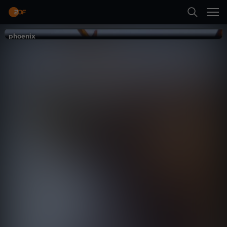
Zurück
phoenix
phoenix
Der Geist des
Nordens
Natur
Dokumentation
beeindruckend
Abspielen
Mehr