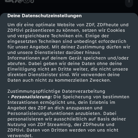
p
e
u
l
d
J
u
h
Deine Datenschutzeinstellungen
cmp-dialog-description
n
m
a
u
Um dir eine optimale Website von ZDF, ZDFheute und
r
l
ZDFtivi präsentieren zu können, setzen wir Cookies
d
und vergleichbare Techniken ein. Einige der
a
u
l
eingesetzten Techniken sind unbedingt erforderlich
g
u
e
für unser Angebot. Mit deiner Zustimmung dürfen wir
n
f
Mehr ZDF
Service
und unsere Dienstleister darüber hinaus
i
Informationen auf deinem Gerät speichern und/oder
i
n
M
ZDF-Apps
ZDFmitreden
abrufen. Dabei geben wir deine Daten ohne deine
n
h
.
Einwilligung nicht an Dritte weiter, die nicht unsere
Smart TV
Kontakt zum ZDF
s
g
direkten Dienstleister sind. Wir verwenden deine
o
Daten auch nicht zu kommerziellen Zwecken.
s
ö
ZDFtext
Tickets
D
n
e
r
Zustimmungspflichtige Datenverarbeitung
Livestreams
Zuschauerservice
l
c
• Personalisierung:
Die Speicherung von bestimmten
i
Sendungen A-Z
Hilfe
Interaktionen ermöglicht uns, dein Erlebnis im
a
n
d
Angebot des ZDF an dich anzupassen und
e
h
TV-Programm
e
Personalisierungsfunktionen anzubieten. Dabei
c
personalisieren wir ausschließlich auf Basis deiner
-
Nutzung von ZDF Streaming, der ZDFheute und
t
s
S
ZDFtivi. Daten von Dritten werden von uns nicht
h
Das ZDF
verwendet.