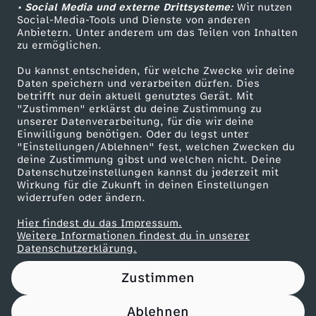
B
z
t
• Social Media und externe Drittsysteme:
Wir nutzen
c
ZDF Unternehmen
Social-Media-Tools und Dienste von anderen
t
l
Anbietern. Unter anderem um das Teilen von Inhalten
Karriere
t
e
h
zu ermöglichen.
-
Presseportal
u
Du kannst entscheiden, für welche Zwecke wir deine
e
r
ü
ZDF goes Schule
Daten speichern und verarbeiten dürfen. Dies
D
t
betrifft nur dein aktuell genutztes Gerät. Mit
Werbefernsehen
B
E
"Zustimmen" erklärst du deine Zustimmung zu
s
unserer Datenverarbeitung, für die wir deine
i
Mainzelmännchen
s
Einwilligung benötigen. Oder du legst unter
e
b
s
"Einstellungen/Ablehnen" fest, welchen Zwecken du
e
deine Zustimmung gibst und welchen nicht. Deine
b
Datenschutzeinstellungen kannst du jederzeit mit
s
e
e
Wirkung für die Zukunft in deinen Einstellungen
M
a
widerrufen oder ändern.
c
n
v
Hier findest du das Impressum.
ä
n
Partner
Weitere Informationen findest du in unserer
h
e
o
Datenschutzerklärung.
d
d
e
Zustimmen
n
c
e
Ablehnen