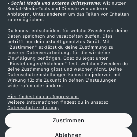
r
• Social Media und externe Drittsysteme:
Wir nutzen
r
c
ZDF Unternehmen
Social-Media-Tools und Dienste von anderen
n
Anbietern. Unter anderem um das Teilen von Inhalten
Karriere
-
-
h
zu ermöglichen.
k
Presseportal
Du kannst entscheiden, für welche Zwecke wir deine
R
C
ü
ZDF goes Schule
Daten speichern und verarbeiten dürfen. Dies
r
betrifft nur dein aktuell genutztes Gerät. Mit
Werbefernsehen
u
"Zustimmen" erklärst du deine Zustimmung zu
h
s
unserer Datenverarbeitung, für die wir deine
i
Mainzelmännchen
Einwilligung benötigen. Oder du legst unter
s
r
s
"Einstellungen/Ablehnen" fest, welchen Zwecken du
e
deine Zustimmung gibst und welchen nicht. Deine
Datenschutzeinstellungen kannst du jederzeit mit
s
o
e
Wirkung für die Zukunft in deinen Einstellungen
g
widerrufen oder ändern.
i
n
v
Hier findest du das Impressum.
Partner
Weitere Informationen findest du in unserer
s
i
o
Datenschutzerklärung.
c
Zustimmen
k
n
Ablehnen