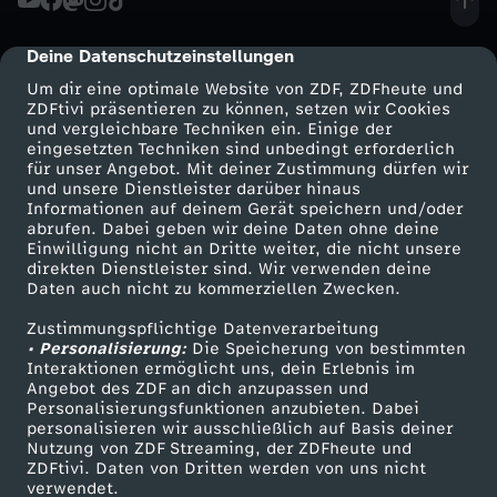
i
e
i
n
J
n
h
Deine Datenschutzeinstellungen
cmp-dialog-description
n
s
u
Um dir eine optimale Website von ZDF, ZDFheute und
s
l
ZDFtivi präsentieren zu können, setzen wir Cookies
und vergleichbare Techniken ein. Einige der
s
B
l
eingesetzten Techniken sind unbedingt erforderlich
S
u
für unser Angebot. Mit deiner Zustimmung dürfen wir
K
Mehr ZDF
Service
und unsere Dienstleister darüber hinaus
l
i
Informationen auf deinem Gerät speichern und/oder
c
n
ZDF-Apps
ZDFmitreden
abrufen. Dabei geben wir deine Daten ohne deine
r
u
.
Einwilligung nicht an Dritte weiter, die nicht unsere
Smart TV
Kontakt zum ZDF
h
g
direkten Dienstleister sind. Wir verwenden deine
Daten auch nicht zu kommerziellen Zwecken.
i
ZDFtext
Tickets
t
D
a
e
Zustimmungspflichtige Datenverarbeitung
Livestreams
Zuschauerservice
e
• Personalisierung:
Die Speicherung von bestimmten
s
i
Sendungen A-Z
Hilfe
Interaktionen ermöglicht uns, dein Erlebnis im
t
n
Angebot des ZDF an dich anzupassen und
g
TV-Programm
p
e
Personalisierungsfunktionen anzubieten. Dabei
t
personalisieren wir ausschließlich auf Basis deiner
Nutzung von ZDF Streaming, der ZDFheute und
e
u
S
ZDFtivi. Daten von Dritten werden von uns nicht
e
Das ZDF
verwendet.