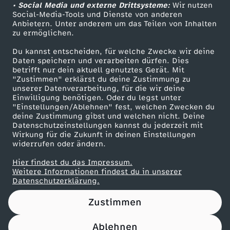
u
m
• Social Media und externe Drittsysteme:
Wir nutzen
r
ZDF Unternehmen
e
h
Social-Media-Tools und Dienste von anderen
Anbietern. Unter anderem um das Teilen von Inhalten
Karriere
p
u
k
zu ermöglichen.
r
a
Presseportal
Du kannst entscheiden, für welche Zwecke wir deine
n
ZDF goes Schule
f
Daten speichern und verarbeiten dürfen. Dies
betrifft nur dein aktuell genutztes Gerät. Mit
Werbefernsehen
d
"Zustimmen" erklärst du deine Zustimmung zu
t
unserer Datenverarbeitung, für die wir deine
Mainzelmännchen
Einwilligung benötigen. Oder du legst unter
W
"Einstellungen/Ablehnen" fest, welchen Zwecken du
i
deine Zustimmung gibst und welchen nicht. Deine
Datenschutzeinstellungen kannst du jederzeit mit
i
n
Wirkung für die Zukunft in deinen Einstellungen
widerrufen oder ändern.
r
3
Hier findest du das Impressum.
Partner
Weitere Informationen findest du in unserer
k
Datenschutzerklärung.
s
l
Zustimmen
a
Ablehnen