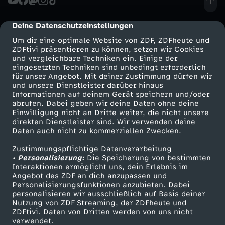
W
K
c
e
-
F
r
e
o
a
R
k
h
Deine Datenschutzeinstellungen
cmp-dialog-description
D
i
i
x
r
Um dir eine optimale Website von ZDF, ZDFheute und
h
O
l
l
ZDFtivi präsentieren zu können, setzen wir Cookies
o
und vergleichbare Techniken ein. Einige der
n
k
t
k
r
-
eingesetzten Techniken sind unbedingt erforderlich
u
k
für unser Angebot. Mit deiner Zustimmung dürfen wir
e
a
Mehr ZDF
Service
und unsere Dienstleister darüber hinaus
r
,
h
W
Informationen auf deinem Gerät speichern und/oder
n
u
ZDF-Apps
ZDFmitreden
abrufen. Dabei geben wir deine Daten ohne deine
s
-
e
N
Einwilligung nicht an Dritte weiter, die nicht unsere
e
i
Smart TV
Kontakt zum ZDF
g
direkten Dienstleister sind. Wir verwenden deine
s
Daten auch nicht zu kommerziellen Zwecken.
t
T
ZDFtext
Tickets
m
e
i
r
e
Zustimmungspflichtige Datenverarbeitung
Livestreams
Zuschauerservice
F
r
• Personalisierung:
Die Speicherung von bestimmten
w
t
t
Sendungen A-Z
Hilfe
Interaktionen ermöglicht uns, dein Erlebnis im
n
Angebot des ZDF an dich anzupassen und
c
a
TV-Programm
Y
Personalisierungsfunktionen anzubieten. Dabei
ü
s
personalisieren wir ausschließlich auf Basis deiner
Nutzung von ZDF Streaming, der ZDFheute und
k
u
o
b
c
ZDFtivi. Daten von Dritten werden von uns nicht
Das ZDF
verwendet.