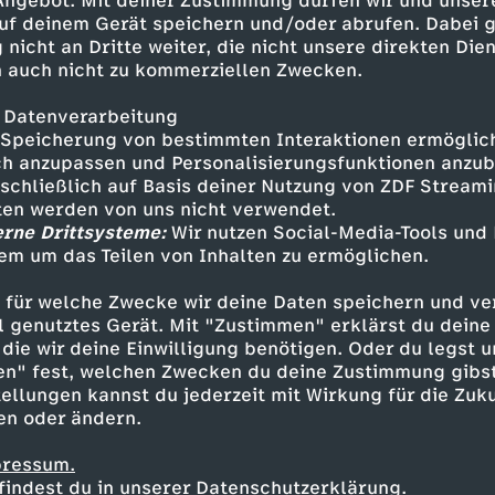
 Angebot. Mit deiner Zustimmung dürfen wir und unser
uf deinem Gerät speichern und/oder abrufen. Dabei 
 nicht an Dritte weiter, die nicht unsere direkten Dien
 auch nicht zu kommerziellen Zwecken.
 Datenverarbeitung
Speicherung von bestimmten Interaktionen ermöglicht
Beutolomäus kommt zum
h anzupassen und Personalisierungsfunktionen anzub
Weihnachtsmann
sschließlich auf Basis deiner Nutzung von ZDF Stream
D
tten werden von uns nicht verwendet.
S
erne Drittsysteme:
Wir nutzen Social-Media-Tools und
e
D
em um das Teilen von Inhalten zu ermöglichen.
D
u
W
 für welche Zwecke wir deine Daten speichern und ver
r
i
P
o
ell genutztes Gerät. Mit "Zustimmen" erklärst du dein
p
e
die wir deine Einwilligung benötigen. Oder du legst u
T
e
e
en" fest, welchen Zwecken du deine Zustimmung gibst
r
e
c
ellungen kannst du jederzeit mit Wirkung für die Zuku
e
H
t
en oder ändern.
n
r
k
u
e
e
pressum.
r
findest du in unserer Datenschutzerklärung.