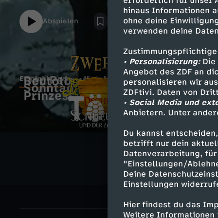
erforderlich für unser
hinaus Informationen a
ohne deine Einwilligung
Abspielen
verwenden deine Daten
Zustimmungspflichtige
• Personalisierung:
Die 
Angebot des ZDF an dic
Der Petrusschlüssel
Beutolomäus und die
Empfehlungen
Extras
Details
personalisieren wir au
Sonntagsmärchen
Z
ZDFtivi. Daten von Dri
Prinzessin
• Social Media und ext
E
w
Anbietern. Unter ander
L
D
m
e
T
Du kannst entscheiden,
ö
S
betrifft nur dein aktu
a
p
Datenverarbeitung, für 
r
ö
"Einstellungen/Ablehn
w
c
s
Deine Datenschutzeinst
f
g
r
Einstellungen widerruf
e
h
D
e
N
t
Hier findest du das Im
n
n
Weitere Informationen 