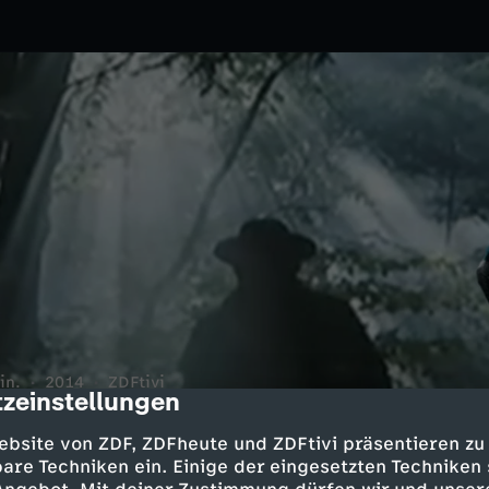
in.
2014
ZDFtivi
zeinstellungen
cription
mlichen Waldgeists Holländer-
s Angebot: Unendlicher Reichtum
ebsite von ZDF, ZDFheute und ZDFtivi präsentieren zu
are Techniken ein. Einige der eingesetzten Techniken
immt Peter an?