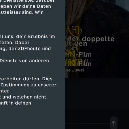
e Dienstleister darüber
geben wir deine Daten
stleister sind. Wir
 uns, dein Erlebnis im
Beutolomäus und der doppelte
Beutolomäus sucht den
ieten. Dabei
Weihnachtsmann
ing, der ZDFheute und
Weihnachtsmann
R
 Dienste von anderen
ü
D
L
D
arbeiten dürfen. Dies
b
a
L
ö
e Zustimmung zu unserer
i
nter
e
s
ö
 und welchen nicht.
w
e
nft in deinen
z
M
w
e
s
a
ä
e
n