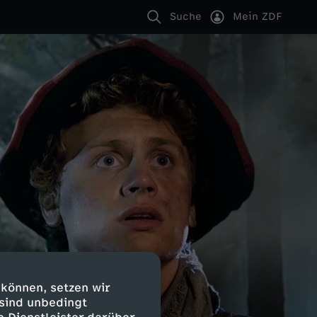
Suche
Mein ZDF
 können, setzen wir
 sind unbedingt