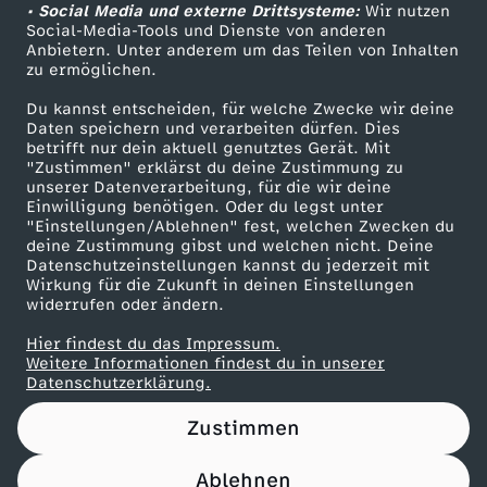
i
f
d
ö
r
z
• Social Media und externe Drittsysteme:
Wir nutzen
i
G
z
l
ZDF Unternehmen
s
n
n
Social-Media-Tools und Dienste von anderen
n
a
h
t
a
s
Anbietern. Unter anderem um das Teilen von Inhalten
Karriere
n
n
l
-
l
zu ermöglichen.
b
g
e
g
s
Presseportal
e
e
n
i
Du kannst entscheiden, für welche Zwecke wir deine
d
ü
H
e
ZDF goes Schule
a
F
Daten speichern und verarbeiten dürfen. Dies
E
n
d
betrifft nur dein aktuell genutztes Gerät. Mit
s
Werbefernsehen
"Zustimmen" erklärst du deine Zustimmung zu
l
c
o
i
u
a
unserer Datenverarbeitung, für die wir deine
k
Mainzelmännchen
h
e
c
Einwilligung benötigen. Oder du legst unter
e
k
c
n
"Einstellungen/Ablehnen" fest, welchen Zwecken du
m
e
deine Zustimmung gibst und welchen nicht. Deine
a
r
h
Datenschutzeinstellungen kannst du jederzeit mit
r
h
i
Wirkung für die Zukunft in deinen Einstellungen
l
u
e
widerrufen oder ändern.
i
z
l
Hier findest du das Impressum.
s
K
Partner
Weitere Informationen findest du in unserer
n
e
Datenschutzerklärung.
i
a
Zustimmen
i
e
t
Ablehnen