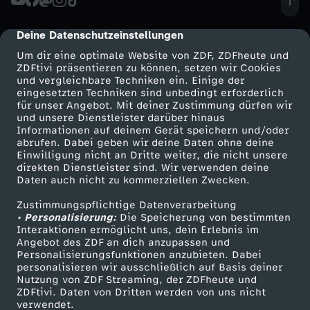
a
i
h
t
s
i
e
s
e
d
n
i
i
z
i
l
z
h
l
r
h
e
t
n
h
Deine Datenschutzeinstellungen
cmp-dialog-description
a
l
w
a
s
m
g
n
a
g
t
Um dir eine optimale Website von ZDF, ZDFheute und
l
a
e
B
w
F
l
ZDFtivi präsentieren zu können, setzen wir Cookies
u
h
e
u
t
und vergleichbare Techniken ein. Einige der
m
e
d
j
e
s
e
u
i
eingesetzten Techniken sind unbedingt erforderlich
e
o
r
u
s
a
r
für unser Angebot. Mit deiner Zustimmung dürfen wir
f
f
e
g
Mehr ZDF
Service
und unsere Dienstleister darüber hinaus
e
a
g
e
n
m
r
Informationen auf deinem Gerät speichern und/oder
s
c
e
n
d
u
k
ZDF-Apps
ZDFmitreden
F
i
abrufen. Dabei geben wir deine Daten ohne deine
r
e
r
g
e
l
Einwilligung nicht an Dritte weiter, die nicht unsere
g
w
a
Smart TV
Kontakt zum ZDF
c
h
u
g
direkten Dienstleister sind. Wir verwenden deine
e
s
e
r
x
Daten auch nicht zu kommerziellen Zwecken.
E
n
ZDFtext
Tickets
s
t
n
t
e
o
t
h
e
n
e
m
h
r
Zustimmungspflichtige Datenverarbeitung
Livestreams
Zuschauerservice
a
l
M
• Personalisierung:
Die Speicherung von bestimmten
c
d
M
e
H
h
e
Sendungen A-Z
Hilfe
Interaktionen ermöglicht uns, dein Erlebnis im
e
n
d
n
R
ä
u
n
Angebot des ZDF an dich anzupassen und
t
e
TV-Programm
h
a
e
n
Personalisierungsfunktionen anzubieten. Dabei
a
n
e
r
,
personalisieren wir ausschließlich auf Basis deiner
e
l
n
z
Nutzung von ZDF Streaming, der ZDFheute und
e
r
w
s
r
a
u
u
i
ZDFtivi. Daten von Dritten werden von uns nicht
u
d
Das ZDF
verwendet.