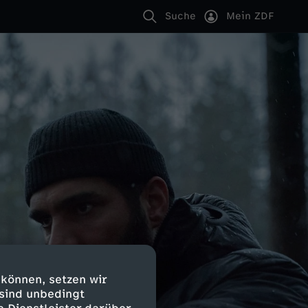
Suche
Mein ZDF
 können, setzen wir
 sind unbedingt