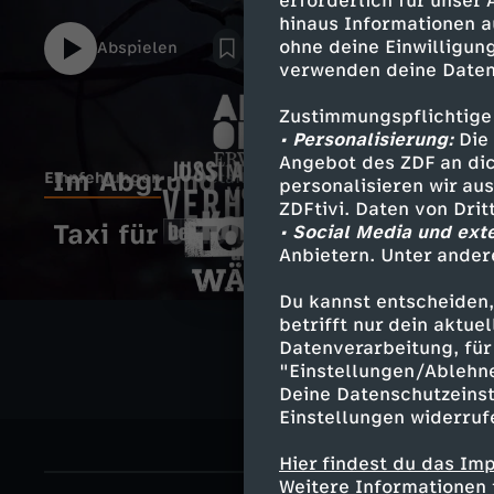
erforderlich für unser
hinaus Informationen a
ohne deine Einwilligung
Abspielen
verwenden deine Daten
Zustimmungspflichtige
• Personalisierung:
Die 
Angebot des ZDF an dic
Im Abgrund
Empfehlungen
Details
personalisieren wir au
J
ZDFtivi. Daten von Dri
Taxi für eine Leiche
D
• Social Media und ext
E
u
J
Anbietern. Unter ander
a
L
m
s
u
D
Du kannst entscheiden,
T
betrifft nur dein aktu
s
e
p
Datenverarbeitung, für 
s
s
e
"Einstellungen/Ablehn
o
M
t
Deine Datenschutzeinst
f
i
s
r
Einstellungen widerruf
d
ä
z
e
A
i
K
Hier findest du das Im
i
Weitere Informationen 