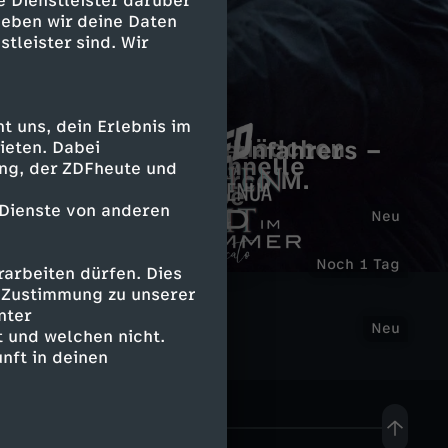
e Dienstleister darüber
geben wir deine Daten
stleister sind. Wir
 uns, dein Erlebnis im
Das Tal der toten Mädchen
Mordspur eines Fernfahrers –
ieten. Dabei
Spuren
A E I O U - Das schnelle
ing, der ZDFheute und
Die Jagd nach Marco M.
Alphabet der Liebe
 Dienste von anderen
Neu
G
D
Noch 1
arbeiten dürfen. Dies
M
e
M
e Zustimmung zu unserer
a
nter
o
Neu
 und welchen nicht.
h
o
s
nft in deinen
r
e
r
M
d
i
d