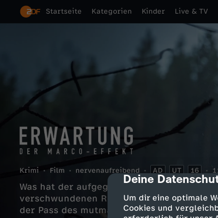
Startseite
Kategorien
Kinder
Live & TV
Krimi
Film
nervenaufreibend
AD
UT
16
1
Deine Datenschut
cmp-dialog-des
Was hat der aufgegriffene Roma-Junge Ma
verschwundenen Regierungsbeamten zu tu
Um dir eine optimale W
Cookies und vergleichb
der Pass des mutmaßlich Toten gefunden.