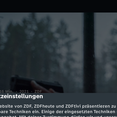
16 Min.
2021
ZDF
zeinstellungen
cription
rco mit einem fünf Jahre zuvor
n? Bei dem Jugendlichen wird
ebsite von ZDF, ZDFheute und ZDFtivi präsentieren zu
are Techniken ein. Einige der eingesetzten Techniken