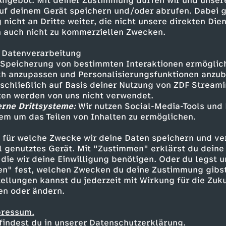
 Angebot. Mit deiner Zustimmung dürfen wir und unser
uf deinem Gerät speichern und/oder abrufen. Dabei 
 nicht an Dritte weiter, die nicht unsere direkten Dien
 auch nicht zu kommerziellen Zwecken.
 Datenverarbeitung
Speicherung von bestimmten Interaktionen ermöglicht
Vermisst in Berlin
Die reichen Leichen. Ein
h anzupassen und Personalisierungsfunktionen anzub
Morden im Norden – Am
sschließlich auf Basis deiner Nutzung von ZDF Stream
Starnbergkrimi
Morden im Norden – Weil du
tten werden von uns nicht verwendet.
Abgrund
C
böse bist
erne Drittsysteme:
Wir nutzen Social-Media-Tools und
em um das Teilen von Inhalten zu ermöglichen.
o
D
 für welche Zwecke wir deine Daten speichern und ver
C
u
D
ell genutztes Gerät. Mit "Zustimmen" erklärst du dein
a
die wir deine Einwilligung benötigen. Oder du legst u
o
en" fest, welchen Zwecken du deine Zustimmung gibst
n
i
n
ellungen kannst du jederzeit mit Wirkung für die Zuku
u
en oder ändern.
t
e
o
n
pressum.
d
P
findest du in unserer Datenschutzerklärung.